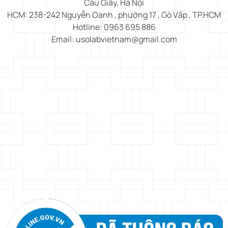
Cầu Giấy, Hà Nội
HCM: 238-242 Nguyễn Oanh , phường 17 , Gò Vấp , TP.HCM
Hotline: 0963 695 886
Email: usolabvietnam@gmail.com