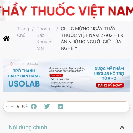
Cập nhật lần cuối:
Tháng 2 27, 2026
Trang
/
Thông
/
CHÚC MỪNG NGÀY THẦY
Chủ
Báo -
THUỐC VIỆT NAM 27/02 – TRI
Khuyến
ÂN NHỮNG NGƯỜI GIỮ LỬA
Mại
NGHỀ Y
CHIA SẺ
Nội dung chính