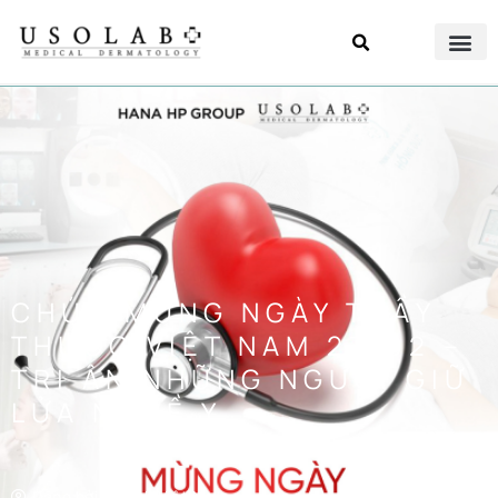
CHÚC MỪNG NGÀY THẦY
THUỐC VIỆT NAM 27/02 –
TRI ÂN NHỮNG NGƯỜI GIỮ
LỬA NGHỀ Y
Đăng bởi
Usolab Việt Nam