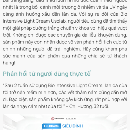
Da trắng sáng, đều màu luôn là mơ ước của nhiều người,
nhất là trong bối cảnh môi trường ô nhiễm và tia UV ngày
càng ảnh hưởng xấu đến làn da. Với sự ra đời của Bio
Intensive Light Cream Usolab, người tiêu dùng đã tìm thấy
một giải pháp dưỡng trắng chuẩn y khoa với hiệu quả vượt
trội. Không chỉ được các chuyên gia da liễu khuyên dùng,
sản phẩm này còn nhận được vô vàn phản hồi tích cực từ
chính những người đã trải nghiệm. Hãy cùng khám phá
sức mạnh của sản phẩm qua những chia sẻ từ khách
hàng!
Phản hồi từ người dùng thực tế
“Sau 2 tuần sử dụng Bio Intensive Light Cream, làn da của
tôi trở nên mềm mịn hơn, các vết thâm nám cũng dần mờ
đi. Đặc biệt, sản phẩm không gây kích ứng, rất phù hợp với
làn da nhạy cảm như của tôi.” – Chị Hương, 32 tuổi.