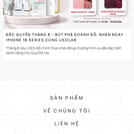
ĐẶC QUYỀN THÁNG 8 – BỨT PHÁ DOANH SỐ, NHẬN NGAY
IPHONE 18 SERIES CÙNG USOLAB
Tháng 8 này, USOLAB chính thức khởi động chương trình ưu đãi đặc biệt
dành riêng cho Quý Đối tác
SẢN PHẨM
VỀ CHÚNG TÔI
LIÊN HỆ