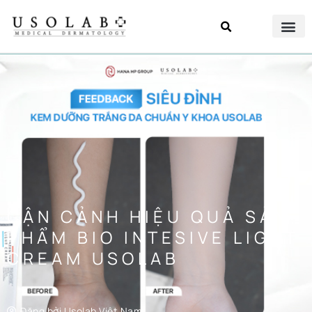
CẬN CẢNH HIỆU QUẢ SẢN
PHẨM BIO INTESIVE LIGHT
CREAM USOLAB
Đăng bởi
Usolab Việt Nam