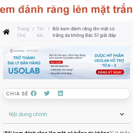
Cập nhật lần cuối:
Tháng 9 21, 2025
Trang
/
Tin
/
Bôi kem đánh răng lên mặt có
Chủ
tức
trắng da không Bác Sĩ giải đáp
CHIA SẺ
Nội dung chính