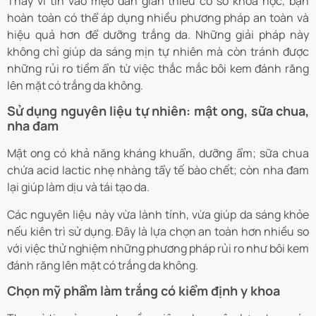
Thay vì tin vào mẹo dân gian thiếu cơ sở khoa học, bạn
hoàn toàn có thể áp dụng nhiều phương pháp an toàn và
hiệu quả hơn để dưỡng trắng da. Những giải pháp này
không chỉ giúp da sáng mịn tự nhiên mà còn tránh được
những rủi ro tiềm ẩn từ việc thắc mắc bôi kem đánh răng
lên mặt có trắng da không.
Sử dụng nguyên liệu tự nhiên: mật ong, sữa chua,
nha đam
Mật ong có khả năng kháng khuẩn, dưỡng ẩm; sữa chua
chứa acid lactic nhẹ nhàng tẩy tế bào chết; còn nha đam
lại giúp làm dịu và tái tạo da.
Các nguyên liệu này vừa lành tính, vừa giúp da sáng khỏe
nếu kiên trì sử dụng. Đây là lựa chọn an toàn hơn nhiều so
với việc thử nghiệm những phương pháp rủi ro như bôi kem
đánh răng lên mặt có trắng da không.
Chọn mỹ phẩm làm trắng có kiểm định y khoa