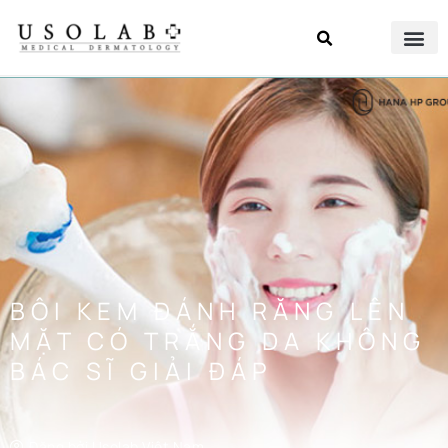
BÔI KEM ĐÁNH RĂNG LÊN
MẶT CÓ TRẮNG DA KHÔNG
BÁC SĨ GIẢI ĐÁP
Đăng bởi
Usolab Việt Nam