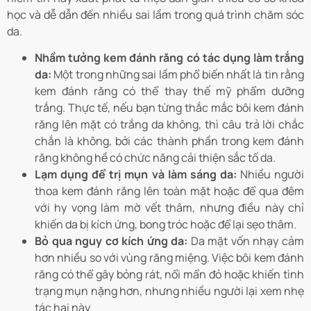
học và dễ dẫn đến nhiều sai lầm trong quá trình chăm sóc
da.
Nhầm tưởng kem đánh răng có tác dụng làm trắng
da:
Một trong những sai lầm phổ biến nhất là tin rằng
kem đánh răng có thể thay thế mỹ phẩm dưỡng
trắng. Thực tế, nếu bạn từng thắc mắc bôi kem đánh
răng lên mặt có trắng da không, thì câu trả lời chắc
chắn là không, bởi các thành phần trong kem đánh
răng không hề có chức năng cải thiện sắc tố da.
Lạm dụng để trị mụn và làm sáng da:
Nhiều người
thoa kem đánh răng lên toàn mặt hoặc để qua đêm
với hy vọng làm mờ vết thâm, nhưng điều này chỉ
khiến da bị kích ứng, bong tróc hoặc để lại sẹo thâm.
Bỏ qua nguy cơ kích ứng da:
Da mặt vốn nhạy cảm
hơn nhiều so với vùng răng miệng. Việc bôi kem đánh
răng có thể gây bỏng rát, nổi mẩn đỏ hoặc khiến tình
trạng mụn nặng hơn, nhưng nhiều người lại xem nhẹ
tác hại này.