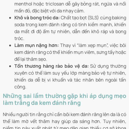
menthol hoặc triclosan dễ gây bỏng rát, ngứa và nổi
mẩn đỏ, đặc biệt với da nhạy cảm.
Khô và bong tróc da:
Chất tạo bọt (SLS) cùng baking
soda trong kem đánh răng có tính kiềm mạnh, khiến
da mất đi độ ẩm tự nhiên, dẫn đến khô ráp và bong
tróc.
Làm mụn nặng hơn:
Thay vì “làm xẹp mụn”, việc bôi
kem đánh răng có thể khiến mụn viêm, sưng tấy hoặc
để lại thâm sẹo.
Tổn thương hàng rào bảo vệ da:
Sử dụng thường
xuyên có thể làm suy yếu lớp màng bảo vệ tự nhiên,
khiến da dễ bị vi khuẩn và tác nhân bên ngoài tấn
công.
Những sai lầm thường gặp khi áp dụng mẹo
làm trắng da kem đánh răng
Nhiều người tin rằng chỉ cần bôi kem đánh răng lên da là có
thể làm mờ vết thâm hay giúp da sáng hơn. Tuy nhiên,
niềm tin này xuất phát từ mẹo dân gian thiếu cơ sở khoa