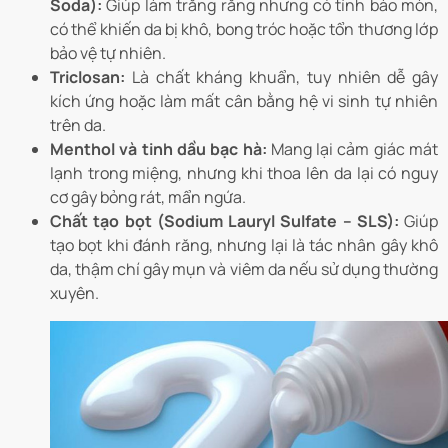
Soda):
Giúp làm trắng răng nhưng có tính bào mòn,
có thể khiến da bị khô, bong tróc hoặc tổn thương lớp
bảo vệ tự nhiên.
Triclosan:
Là chất kháng khuẩn, tuy nhiên dễ gây
kích ứng hoặc làm mất cân bằng hệ vi sinh tự nhiên
trên da.
Menthol và tinh dầu bạc hà:
Mang lại cảm giác mát
lạnh trong miệng, nhưng khi thoa lên da lại có nguy
cơ gây bỏng rát, mẩn ngứa.
Chất tạo bọt (Sodium Lauryl Sulfate – SLS):
Giúp
tạo bọt khi đánh răng, nhưng lại là tác nhân gây khô
da, thậm chí gây mụn và viêm da nếu sử dụng thường
xuyên.