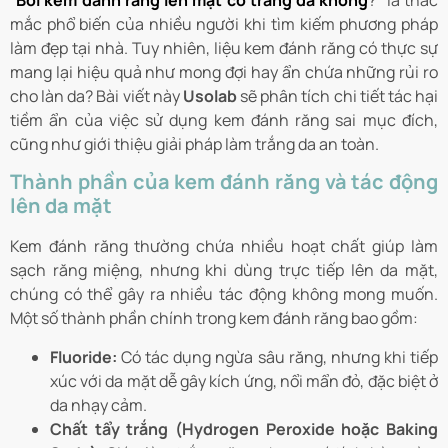
“
Bôi kem đánh răng lên mặt có trắng da không
?” là thắc
mắc phổ biến của nhiều người khi tìm kiếm phương pháp
làm đẹp tại nhà. Tuy nhiên, liệu kem đánh răng có thực sự
mang lại hiệu quả như mong đợi hay ẩn chứa những rủi ro
cho làn da? Bài viết này
Usolab
sẽ phân tích chi tiết tác hại
tiềm ẩn của việc sử dụng kem đánh răng sai mục đích,
cũng như giới thiệu giải pháp làm trắng da an toàn.
Thành phần của kem đánh răng và tác động
lên da mặt
Kem đánh răng thường chứa nhiều hoạt chất giúp làm
sạch răng miệng, nhưng khi dùng trực tiếp lên da mặt,
chúng có thể gây ra nhiều tác động không mong muốn.
Một số thành phần chính trong kem đánh răng bao gồm:
Fluoride:
Có tác dụng ngừa sâu răng, nhưng khi tiếp
xúc với da mặt dễ gây kích ứng, nổi mẩn đỏ, đặc biệt ở
da nhạy cảm.
Chất tẩy trắng (Hydrogen Peroxide hoặc Baking