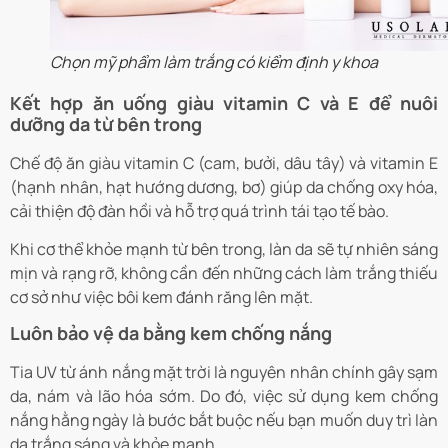
Chọn mỹ phẩm làm trắng có kiểm định y khoa
Kết hợp ăn uống giàu vitamin C và E để nuôi
dưỡng da từ bên trong
Chế độ ăn giàu vitamin C (cam, bưởi, dâu tây) và vitamin E
(hạnh nhân, hạt hướng dương, bơ) giúp da chống oxy hóa,
cải thiện độ đàn hồi và hỗ trợ quá trình tái tạo tế bào.
Khi cơ thể khỏe mạnh từ bên trong, làn da sẽ tự nhiên sáng
mịn và rạng rỡ, không cần đến những cách làm trắng thiếu
cơ sở như việc bôi kem đánh răng lên mặt.
Luôn bảo vệ da bằng kem chống nắng
Tia UV từ ánh nắng mặt trời là nguyên nhân chính gây sạm
da, nám và lão hóa sớm. Do đó, việc sử dụng kem chống
nắng hằng ngày là bước bắt buộc nếu bạn muốn duy trì làn
da trắng sáng và khỏe mạnh.