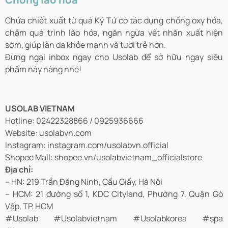
Chứa chiết xuất từ quả Kỷ Tử có tác dụng chống oxy hóa,
chậm quá trình lão hóa, ngăn ngừa vết nhăn xuất hiện
sớm, giúp làn da khỏe mạnh và tươi trẻ hơn.
Đừng ngại inbox ngay cho Usolab để sở hữu ngay siêu
phẩm này nàng nhé!
USOLAB VIETNAM
Hotline: 02422328866 / 0925936666
Website: usolabvn.com
Instagram: instagram.com/usolabvn.official
Shopee Mall: shopee.vn/usolabvietnam_officialstore
Địa chỉ:
– HN: 219 Trần Đăng Ninh, Cầu Giấy, Hà Nội
– HCM: 21 đường số 1, KDC Cityland, Phường 7, Quận Gò
Vấp, TP. HCM
#Usolab #Usolabvietnam #Usolabkorea #spa