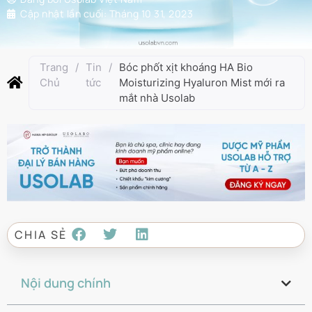
Cập nhật lần cuối:
Tháng 10 31, 2023
Trang
/
Tin
/
Bóc phốt xịt khoáng HA Bio
Chủ
tức
Moisturizing Hyaluron Mist mới ra
mắt nhà Usolab
CHIA SẺ
Nội dung chính