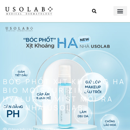
BÓC PHỐT XỊT KHOÁNG HA
BIO MOISTURIZING
HYALURON MIST MỚI RA
MẮT NHÀ USOLAB
Đăng bởi
Usolab Việt Nam