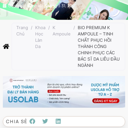
Cập nhật lần cuối:
Tháng 3 31, 2025
Trang
/
Khoa
/
K
/
BIO PREMIUM K
Chủ
Học
Ampoule
AMPOULE – TINH
Làn
CHẤT PHỤC HỒI
Da
THÀNH CÔNG
CHINH PHỤC CÁC
BÁC SĨ DA LIỄU ĐẦU
NGÀNH
CHIA SẺ