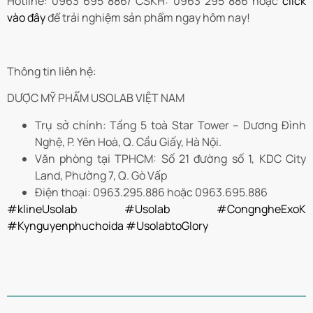
Hotline: 0963 695 886/ CSKH: 0963 295 886 hoặc
click
vào đây
để trải nghiệm sản phẩm ngay hôm nay!
Thông tin liên hệ:
DƯỢC MỸ PHẨM USOLAB VIỆT NAM
Trụ sở chính: Tầng 5 toà Star Tower – Dương Đình
Nghệ, P. Yên Hoà, Q. Cầu Giấy, Hà Nội.
Văn phòng tại TPHCM: Số 21 đường số 1, KDC City
Land, Phường 7, Q. Gò Vấp
Điện thoại: 0963.295.886 hoặc 0963.695.886
#klineUsolab
#Usolab
#CongngheExoK
#Kynguyenphuchoida
#UsolabtoGlory