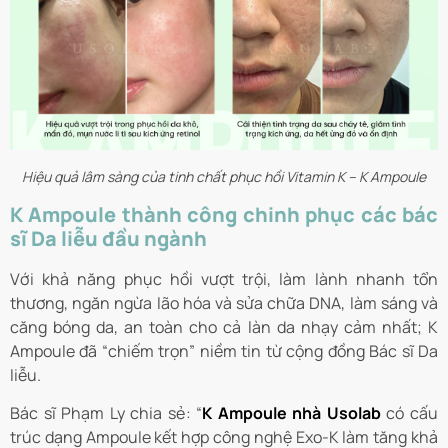
Hiệu quả lâm sàng của tinh chất phục hồi Vitamin K – K Ampoule
K Ampoule thành công chinh phục các bác
sĩ Da liễu đầu ngành
Với khả năng phục hồi vượt trội, làm lành nhanh tổn
thương, ngăn ngừa lão hóa và sửa chữa DNA, làm sáng và
căng bóng da, an toàn cho cả làn da nhạy cảm nhất; K
Ampoule đã “chiếm trọn” niềm tin từ cộng đồng Bác sĩ Da
liễu.
Bác sĩ Phạm Ly chia sẻ: “
K Ampoule nhà Usolab
có cấu
trúc dạng Ampoule kết hợp công nghệ Exo-K làm tăng khả