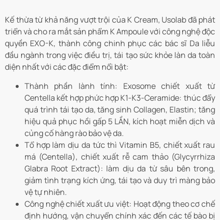
Kế thừa từ khả năng vượt trội của K Cream, Usolab đã phát
triển và cho ra mắt sản phẩm K Ampoule với công nghệ độc
quyền EXO-K, thành công chinh phục các bác sĩ Da liễu
đầu ngành trong việc điều trị, tái tạo sức khỏe làn da toàn
diện nhất với các đặc điểm nổi bật:
Thành phần lành tính: Exosome chiết xuất từ
Centella kết hợp phức hợp K1-K3-Ceramide: thúc đẩy
quá trình tái tạo da, tăng sinh Collagen, Elastin; tăng
hiệu quả phục hồi gấp 5 LẦN, kích hoạt miễn dịch và
củng cố hàng rào bảo vệ da.
​Tổ hợp làm dịu da tức thì Vitamin B5, chiết xuất rau
má (Centella), chiết xuất rễ cam thảo (Glycyrrhiza
Glabra Root Extract): làm dịu da từ sâu bên trong,
giảm tình trạng kích ứng, tái tạo và duy trì màng bảo
vệ tự nhiên.
Công nghệ chiết xuất ưu việt: Hoạt động theo cơ chế
định hướng, vận chuyển chính xác đến các tế bào bị