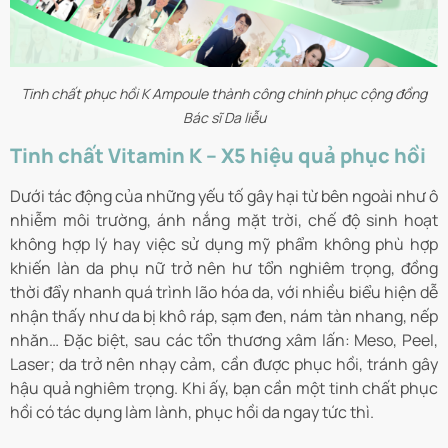
Tinh chất phục hồi K Ampoule thành công chinh phục cộng đồng
Bác sĩ Da liễu
Tinh chất Vitamin K – X5 hiệu quả phục hồi
Dưới tác động của những yếu tố gây hại từ bên ngoài như ô
nhiễm môi trường, ánh nắng mặt trời, chế độ sinh hoạt
không hợp lý hay việc sử dụng mỹ phẩm không phù hợp
khiến làn da phụ nữ trở nên hư tổn nghiêm trọng, đồng
thời đẩy nhanh quá trình lão hóa da, với nhiều biểu hiện dễ
nhận thấy như da bị khô ráp, sạm đen, nám tàn nhang, nếp
nhăn… Đặc biệt, sau các tổn thương xâm lấn: Meso, Peel,
Laser; da trở nên nhạy cảm, cần được phục hồi, tránh gây
hậu quả nghiêm trọng. Khi ấy, bạn cần một tinh chất phục
hồi có tác dụng làm lành, phục hồi da ngay tức thì.