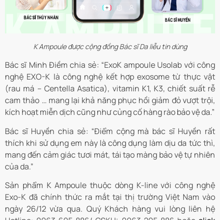
K Ampoule được cộng đồng Bác sĩ Da liễu tin dùng
Bác sĩ Minh Điềm chia sẻ: “ExoK ampoule Usolab với công
nghệ EXO-K là công nghệ kết hợp exosome từ thực vật
(rau má – Centella Asatica), vitamin K1, K3, chiết suất rễ
cam thảo … mang lại khả năng phục hồi giảm đỏ vượt trội,
kích hoạt miễn dịch cũng như củng cố hàng rào bảo vệ da.”
Bác sĩ Huyền chia sẻ: “Điểm cộng mà bác sĩ Huyền rất
thích khi sử dụng em này là công dụng làm dịu da tức thì,
mang đến cảm giác tươi mát, tái tạo màng bảo vệ tự nhiên
của da.”
Sản phẩm K Ampoule thuộc dòng K-line với công nghệ
Exo-K đã chính thức ra mắt tại thị trường Việt Nam vào
ngày 26/12 vừa qua. Quý Khách hàng vui lòng liên hệ