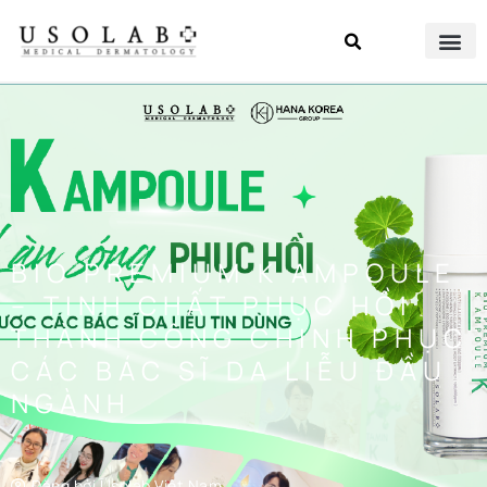
BIO PREMIUM K AMPOULE
– TINH CHẤT PHỤC HỒI
THÀNH CÔNG CHINH PHỤC
CÁC BÁC SĨ DA LIỄU ĐẦU
NGÀNH
Đăng bởi
Usolab Việt Nam