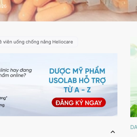
026
về viên uống chống nắng Heliocare
D