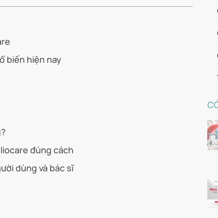
are
ổ biến hiện nay
CÓ
g?
liocare đúng cách
ười dùng và bác sĩ