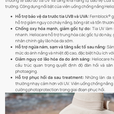
thương tế bào do tia UV và tăng khả năng tự bảo vệ của 
trường. Công dụng nổi bật của viên uống chống nắng Heli
Hỗ trợ bảo vệ da trước tia UVB và UVA:
Fernblock® g
hỗ trợ giảm nguy cơ cháy nắng, bỏng rát và tổn thương
Chống oxy hóa mạnh, giảm gốc tự do:
Tia UV làm 
nhanh. Heliocare hỗ trợ trung hòa các gốc tự do này
nhân chính gây lão hóa da sớm.
Hỗ trợ ngừa nám, sạm và tăng sắc tố sau nắng:
Sản
mức do ánh nắng và nhiệt độ cao, đặc biệt hữu ích vớ
Giảm nguy cơ lão hóa da do ánh sáng:
Heliocare hỗ
cấu trúc quan trọng quyết định độ đàn hồi và săn
photoaging.
Hỗ trợ phục hồi da sau treatment:
Những làn da sa
thường nhạy cảm hơn với UV. Viên uống chống nắng 
cường photoprotection trong giai đoạn phục hồi.