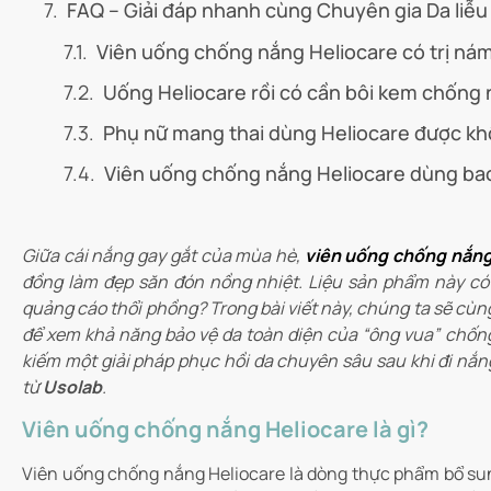
FAQ – Giải đáp nhanh cùng Chuyên gia Da liễu
Viên uống chống nắng Heliocare có trị ná
Uống Heliocare rồi có cần bôi kem chống
Phụ nữ mang thai dùng Heliocare được k
Viên uống chống nắng Heliocare dùng bao 
Giữa cái nắng gay gắt của mùa hè,
viên uống chống nắng
đồng làm đẹp săn đón nồng nhiệt. Liệu sản phẩm này có t
quảng cáo thổi phồng? Trong bài viết này, chúng ta sẽ cù
để xem khả năng bảo vệ da toàn diện của “ông vua” chốn
kiếm một giải pháp phục hồi da chuyên sâu sau khi đi nắ
từ
Usolab
.
Viên uống chống nắng Heliocare là gì?
Viên uống chống nắng Heliocare là dòng thực phẩm bổ sung 