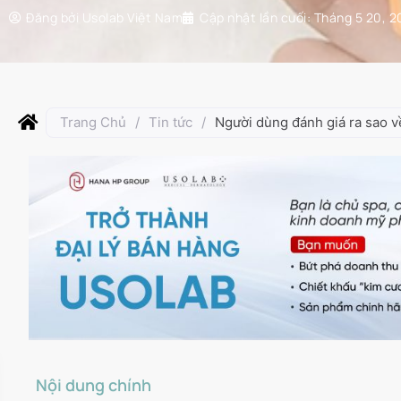
Đăng bởi
Usolab Việt Nam
Cập nhật lần cuối:
Tháng 5 20, 2
Trang Chủ
/
Tin tức
/
Người dùng đánh giá ra sao 
Nội dung chính