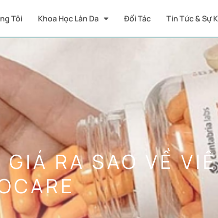
ng Tôi
Khoa Học Làn Da
Đối Tác
Tin Tức & Sự 
GIÁ RA SAO VỀ VI
IOCARE