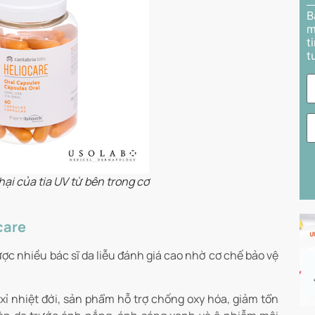
B
m
t
t
ại của tia UV từ bên trong cơ
care
ợc nhiều bác sĩ da liễu đánh giá cao nhờ cơ chế bảo vệ
ỉ nhiệt đới, sản phẩm hỗ trợ chống oxy hóa, giảm tổn