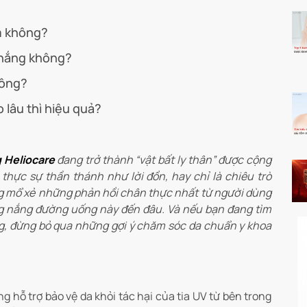
m không?
 nắng không?
hông?
lâu thì hiệu quả?
 Heliocare
đang trở thành “vật bất ly thân” được cộng
hực sự thần thánh như lời đồn, hay chỉ là chiêu trò
ng mổ xẻ những phản hồi chân thực nhất từ người dùng
g nắng đường uống này đến đâu. Và nếu bạn đang tìm
ng, đừng bỏ qua những gợi ý chăm sóc da chuẩn y khoa
hỗ trợ bảo vệ da khỏi tác hại của tia UV từ bên trong