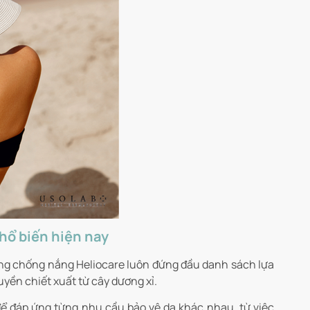
hổ biến hiện nay
ng chống nắng Heliocare luôn đứng đầu danh sách lựa
ền chiết xuất từ cây dương xỉ.
ể đáp ứng từng nhu cầu bảo vệ da khác nhau, từ việc