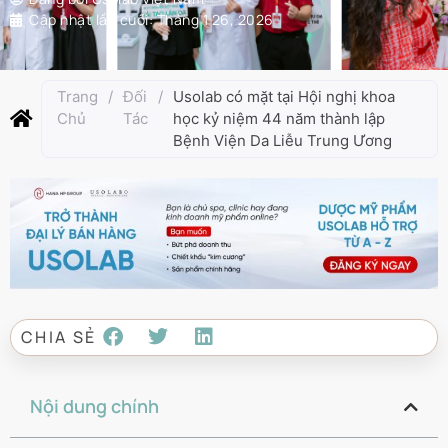
Cập nhật lần cuối:
Tháng 1 26, 2026
Trang
/
Đối
/
Usolab có mặt tại Hội nghị khoa
Chủ
Tác
học kỷ niệm 44 năm thành lập
Bệnh Viện Da Liễu Trung Ương
CHIA SẺ
Nội dung chính