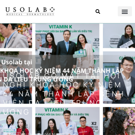
USOLAB CÓ MẶT TẠI HỘI
NGHỊ KHOA HỌC KỶ NIỆM
44 NĂM THÀNH LẬP BỆNH
VIỆN DA LIỄU TRUNG
ƯƠNG
Đăng bởi
Usolab Việt Nam