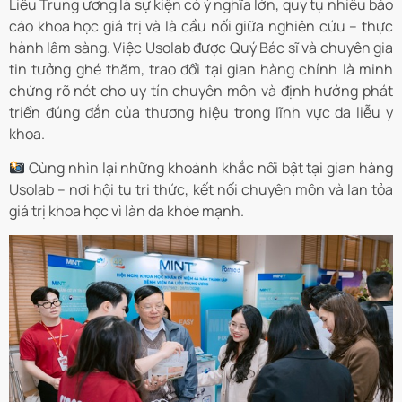
Liễu Trung ương là sự kiện có ý nghĩa lớn, quy tụ nhiều báo
cáo khoa học giá trị và là cầu nối giữa nghiên cứu – thực
hành lâm sàng. Việc Usolab được Quý Bác sĩ và chuyên gia
tin tưởng ghé thăm, trao đổi tại gian hàng chính là minh
chứng rõ nét cho uy tín chuyên môn và định hướng phát
triển đúng đắn của thương hiệu trong lĩnh vực da liễu y
khoa.
Cùng nhìn lại những khoảnh khắc nổi bật tại gian hàng
Usolab – nơi hội tụ tri thức, kết nối chuyên môn và lan tỏa
giá trị khoa học vì làn da khỏe mạnh.