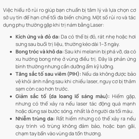
Việc hiểu rõ rủi ro giúp bạn chuẩn bị tâm lý và lựa chọn cơ
sở uy tín để hạn chế tối đa biến chứng. Một số rủi ro và tác
dụng phụ thường gặp khi trị nám bằng Laser:
Kích ứng và đỏ da:
Da có thể bị đỏ, rát nhẹ hoặc hơi
sưng sau buổi trị liệu, thường kéo dài 1–3 ngày.
Bong tróc và khô da:
Sau khi melanin bị phá vỡ, da có
xu hướng bong nhẹ ở vùng điều trị. Đây là phản ứng
bình thường nhưng cần dưỡng ẩm kỹ lưỡng.
Tăng sắc tố sau viêm (PIH):
Nếu da không được bảo
vệ khỏi ánh nắng sau khi chiếu laser, nguy cơ bị thâm
sạm còn cao hơn trước.
Giảm sắc tố (da loang lổ sáng màu):
Hiếm gặp,
nhưng có thể xảy ra nếu laser tác động quá mạnh
hoặc dùng sai bước sóng, nhất là ở người da tối màu.
Nhiễm trùng da:
Rất hiếm nhưng có thể xảy ra nếu
quy trình vô trùng không đảm bảo, hoặc bạn gãi,
chạm tay bẩn vào vùng da tổn thương.