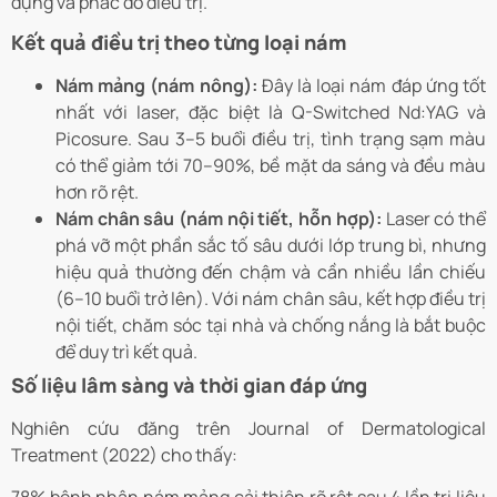
dụng và phác đồ điều trị.
Kết quả điều trị theo từng loại nám
Nám mảng (nám nông):
Đây là loại nám đáp ứng tốt
nhất với laser, đặc biệt là Q-Switched Nd:YAG và
Picosure. Sau 3–5 buổi điều trị, tình trạng sạm màu
có thể giảm tới 70–90%, bề mặt da sáng và đều màu
hơn rõ rệt.
Nám chân sâu (nám nội tiết, hỗn hợp):
Laser có thể
phá vỡ một phần sắc tố sâu dưới lớp trung bì, nhưng
hiệu quả thường đến chậm và cần nhiều lần chiếu
(6–10 buổi trở lên). Với nám chân sâu, kết hợp điều trị
nội tiết, chăm sóc tại nhà và chống nắng là bắt buộc
để duy trì kết quả.
Số liệu lâm sàng và thời gian đáp ứng
Nghiên cứu đăng trên Journal of Dermatological
Treatment (2022) cho thấy: