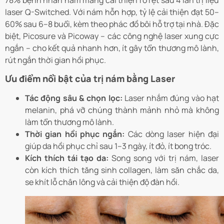
78% bệnh nhân nám mảng cải thiện rõ rệt sau 4 lần trị liệu
laser Q-Switched. Với nám hỗn hợp, tỷ lệ cải thiện đạt 50–
60% sau 6–8 buổi, kèm theo phác đồ bôi hỗ trợ tại nhà. Đặc
biệt, Picosure và Picoway – các công nghệ laser xung cực
ngắn – cho kết quả nhanh hơn, ít gây tổn thương mô lành,
rút ngắn thời gian hồi phục.
Ưu điểm nổi bật của trị nám bằng Laser
Tác động sâu & chọn lọc:
Laser nhắm đúng vào hạt
melanin, phá vỡ chúng thành mảnh nhỏ mà không
làm tổn thương mô lành.
Thời gian hồi phục ngắn:
Các dòng laser hiện đại
giúp da hồi phục chỉ sau 1–3 ngày, ít đỏ, ít bong tróc.
Kích thích tái tạo da:
Song song với trị nám, laser
còn kích thích tăng sinh collagen, làm săn chắc da,
se khít lỗ chân lông và cải thiện độ đàn hồi.