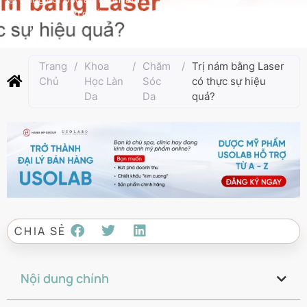
Cập nhật lần cuối:
Tháng 4 25, 2025
Trang
/
Khoa
/
Chăm
/
Trị nám bằng Laser
Chủ
Học Làn
Sóc
có thực sự hiệu
Da
Da
quả?
CHIA SẺ
Nội dung chính