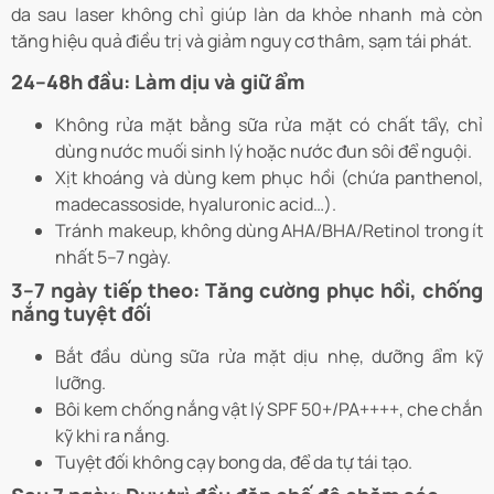
da sau laser không chỉ giúp làn da khỏe nhanh mà còn
tăng hiệu quả điều trị và giảm nguy cơ thâm, sạm tái phát.
24–48h đầu: Làm dịu và giữ ẩm
Không rửa mặt bằng sữa rửa mặt có chất tẩy, chỉ
dùng nước muối sinh lý hoặc nước đun sôi để nguội.
Xịt khoáng và dùng kem phục hồi (chứa panthenol,
madecassoside, hyaluronic acid…).
Tránh makeup, không dùng AHA/BHA/Retinol trong ít
nhất 5–7 ngày.
3–7 ngày tiếp theo: Tăng cường phục hồi, chống
nắng tuyệt đối
Bắt đầu dùng sữa rửa mặt dịu nhẹ, dưỡng ẩm kỹ
lưỡng.
Bôi kem chống nắng vật lý SPF 50+/PA++++, che chắn
kỹ khi ra nắng.
Tuyệt đối không cạy bong da, để da tự tái tạo.