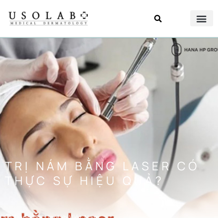
TRỊ NÁM BẰNG LASER CÓ
THỰC SỰ HIỆU QUẢ?
Đăng bởi
Usolab Việt Nam