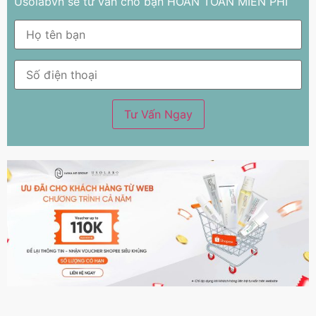
Usolabvn sẽ tư vấn cho bạn HOÀN TOÀN MIỄN PHÍ