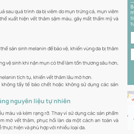
B
uả sau quá trình da bị viêm do mụn trứng cá, mụn viêm
m
t
có thể xuất hiện vết thâm sậm màu, gây mất thẩm mỹ và
t
 thể sản sinh melanin để bảo vệ, khiến vùng da bị thâm
g vệ sinh khi nặn mụn có thể làm tổn thương sâu hơn,
melanin tích tụ, khiến vết thâm lâu mờ hơn.
không tẩy tế bào chết hoặc không sử dụng các sản
ằng nguyên liệu tự nhiên
đều màu và kém rạng rỡ. Thay vì sử dụng các sản phẩm
àm mờ vết thâm, phục hồi làn da một cách an toàn và
ễ thực hiện và phù hợp với nhiều loại da.