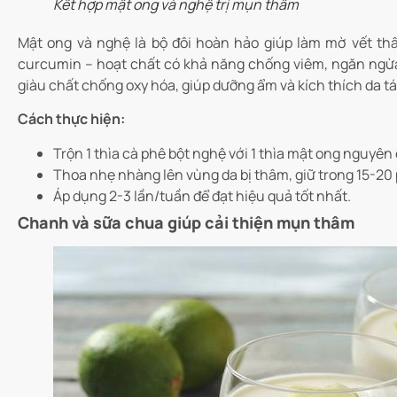
Kết hợp mật ong và nghệ trị mụn thâm
Mật ong và nghệ là bộ đôi hoàn hảo giúp làm mờ vết t
curcumin – hoạt chất có khả năng chống viêm, ngăn ngừa 
giàu chất chống oxy hóa, giúp dưỡng ẩm và kích thích da t
Cách thực hiện:
Trộn 1 thìa cà phê bột nghệ với 1 thìa mật ong nguyên
Thoa nhẹ nhàng lên vùng da bị thâm, giữ trong 15-20
Áp dụng 2-3 lần/tuần để đạt hiệu quả tốt nhất.
Chanh và sữa chua giúp cải thiện mụn thâm