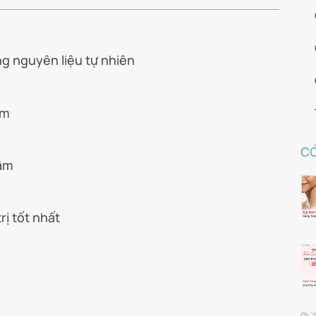
g nguyên liệu tự nhiên
âm
CÓ
hâm
ị tốt nhất