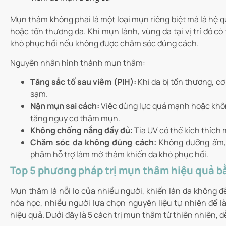
Mụn thâm không phải là một loại mụn riêng biệt mà là hệ q
hoặc tổn thương da. Khi mụn lành, vùng da tại vị trí đó 
khó phục hồi nếu không được chăm sóc đúng cách.
Nguyên nhân hình thành mụn thâm:
Tăng sắc tố sau viêm (PIH):
Khi da bị tổn thương, cơ
sạm.
Nặn mụn sai cách:
Việc dùng lực quá mạnh hoặc khôn
tăng nguy cơ thâm mụn.
Không chống nắng đầy đủ:
Tia UV có thể kích thích 
Chăm sóc da không đúng cách:
Không dưỡng ẩm, 
phẩm hỗ trợ làm mờ thâm khiến da khó phục hồi.
Top 5 phương pháp trị mụn thâm hiệu quả b
Mụn thâm là nỗi lo của nhiều người, khiến làn da không 
hóa học, nhiều người lựa chọn nguyên liệu tự nhiên để l
hiệu quả. Dưới đây là 5 cách trị mụn thâm từ thiên nhiên, d