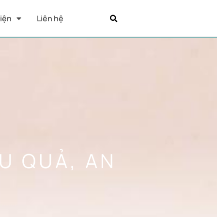
Kiện
Liên hệ
U QUẢ, AN