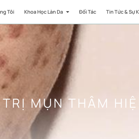
ng Tôi
Khoa Học Làn Da
Đối Tác
Tin Tức & Sự 
 TRỊ MỤN THÂM HIỆ