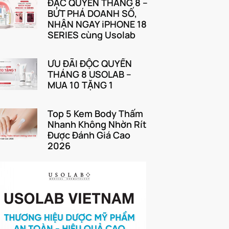
ĐẶC QUYỀN THÁNG 8 –
BỨT PHÁ DOANH SỐ,
NHẬN NGAY iPHONE 18
SERIES cùng Usolab
ƯU ĐÃI ĐỘC QUYỀN
THÁNG 8 USOLAB –
MUA 10 TẶNG 1
Top 5 Kem Body Thấm
Nhanh Không Nhờn Rít
Được Đánh Giá Cao
2026