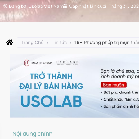
Đăng bởi
Usolab Việt Nam
Cập nhật lần cuối:
Tháng 3 1, 20
Trang Chủ
/
Tin tức
/
16+ Phương pháp trị mụn thâm
Nội dung chính