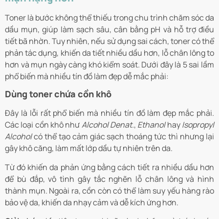
Toner là bước không thể thiếu trong chu trình chăm sóc da
dầu mụn, giúp làm sạch sâu, cân bằng pH và hỗ trợ điều
tiết bã nhờn. Tuy nhiên, nếu sử dụng sai cách, toner có thể
phản tác dụng, khiến da tiết nhiều dầu hơn, lỗ chân lông to
hơn và mụn ngày càng khó kiểm soát. Dưới đây là 5 sai lầm
phổ biến mà nhiều tín đồ làm đẹp dễ mắc phải:
Dùng toner chứa cồn khô
Đây là lỗi rất phổ biến mà nhiều tín đồ làm đẹp mắc phải.
Các loại cồn khô như
Alcohol Denat.
,
Ethanol
hay
Isopropyl
Alcohol
có thể tạo cảm giác sạch thoáng tức thì nhưng lại
gây khô căng, làm mất lớp dầu tự nhiên trên da.
Từ đó khiến da phản ứng bằng cách tiết ra nhiều dầu hơn
để bù đắp, vô tình gây tắc nghẽn lỗ chân lông và hình
thành mụn. Ngoài ra, cồn còn có thể làm suy yếu hàng rào
bảo vệ da, khiến da nhạy cảm và dễ kích ứng hơn.