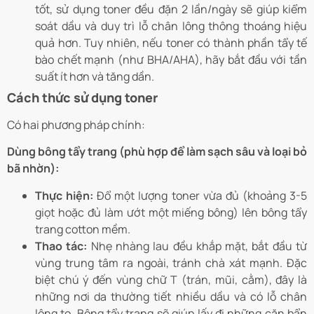
tốt, sử dụng toner đều đặn 2 lần/ngày sẽ giúp kiểm
soát dầu và duy trì lỗ chân lông thông thoáng hiệu
quả hơn. Tuy nhiên, nếu toner có thành phần tẩy tế
bào chết mạnh (như BHA/AHA), hãy bắt đầu với tần
suất ít hơn và tăng dần.
Cách thức sử dụng toner
Có hai phương pháp chính:
Dùng bông tẩy trang (phù hợp để làm sạch sâu và loại bỏ
bã nhờn):
Thực hiện:
Đổ một lượng toner vừa đủ (khoảng 3-5
giọt hoặc đủ làm ướt một miếng bông) lên bông tẩy
trang cotton mềm.
Thao tác:
Nhẹ nhàng lau đều khắp mặt, bắt đầu từ
vùng trung tâm ra ngoài, tránh chà xát mạnh. Đặc
biệt chú ý đến vùng chữ T (trán, mũi, cằm), đây là
những nơi da thường tiết nhiều dầu và có lỗ chân
lông to. Bông tẩy trang sẽ giúp lấy đi những cặn bẩn