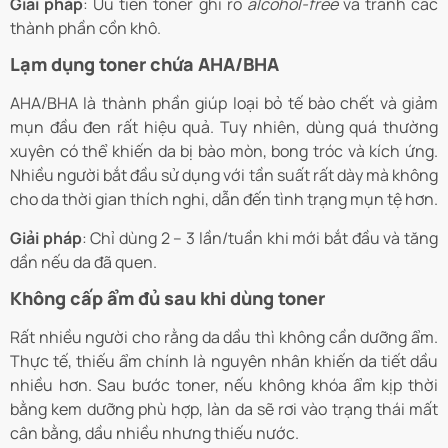
Giải pháp
: Ưu tiên toner ghi rõ
alcohol-free
và tránh các
thành phần cồn khô.
Lạm dụng toner chứa AHA/BHA
AHA/BHA là thành phần giúp loại bỏ tế bào chết và giảm
mụn đầu đen rất hiệu quả. Tuy nhiên, dùng quá thường
xuyên có thể khiến da bị bào mòn, bong tróc và kích ứng.
Nhiều người bắt đầu sử dụng với tần suất rất dày mà không
cho da thời gian thích nghi, dẫn đến tình trạng mụn tệ hơn.
Giải pháp
: Chỉ dùng 2 – 3 lần/tuần khi mới bắt đầu và tăng
dần nếu da đã quen.
Không cấp ẩm đủ sau khi dùng toner
Rất nhiều người cho rằng da dầu thì không cần dưỡng ẩm.
Thực tế, thiếu ẩm chính là nguyên nhân khiến da tiết dầu
nhiều hơn. Sau bước toner, nếu không khóa ẩm kịp thời
bằng kem dưỡng phù hợp, làn da sẽ rơi vào trạng thái mất
cân bằng, dầu nhiều nhưng thiếu nước.