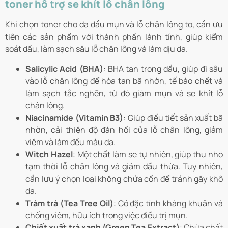
toner hỗ trợ se khít lỗ chân lông
Khi chọn toner cho da dầu mụn và lỗ chân lông to, cần ưu
tiên các sản phẩm với thành phần lành tính, giúp kiểm
soát dầu, làm sạch sâu lỗ chân lông và làm dịu da.
Salicylic Acid (BHA)
: BHA tan trong dầu, giúp đi sâu
vào lỗ chân lông để hòa tan bã nhờn, tế bào chết và
làm sạch tắc nghẽn, từ đó giảm mụn và se khít lỗ
chân lông.
Niacinamide (Vitamin B3)
: Giúp điều tiết sản xuất bã
nhờn, cải thiện độ đàn hồi của lỗ chân lông, giảm
viêm và làm đều màu da.
Witch Hazel
: Một chất làm se tự nhiên, giúp thu nhỏ
tạm thời lỗ chân lông và giảm dầu thừa. Tuy nhiên,
cần lưu ý chọn loại không chứa cồn để tránh gây khô
da.
Tràm trà (Tea Tree Oil)
: Có đặc tính kháng khuẩn và
chống viêm, hữu ích trong việc điều trị mụn.
Chiết xuất trà xanh (Green Tea Extract)
: Chứa chất