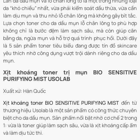
Làn da dầu mụn và lỗ chân lông to là một trong những loại
da “khó chiều” nhất, vừa phải kiểm soát dầu thừa, vừa cần
làm dịu mụn và thu nhỏ lỗ chân lông mà không gây bít tắc.
Lựa chọn toner cho da dầu mụn lỗ chân lông to phù hợp
không chỉ là bước đệm làm sạch sâu, mà còn giúp cân
bằng da, ngừa mụn và hỗ trợ quá trình phục hồi. Dưới đây
là 5 sản phẩm toner tiêu biểu đang được tín đồ skincare
yêu thích nhờ công dụng vượt trội dành riêng cho da dầu
mụn.
Xịt khoáng toner trị mụn BIO SENSITIVE
PURIFYING MIST USOLAB
Xuất xứ: Hàn Quốc
Xịt khoáng toner BIO SENSITIVE PURIFYING MIST
đến từ
thương hiệu Usolab là một sản phẩm có công thức chuyên
biệt cho da dầu mụn. Sản phẩm nổi bật nhờ cơ chế 2 trong
1: vừa là toner giúp làm sạch sâu, vừa là xịt khoáng cấp ẩm
và làm dịu tức thì.