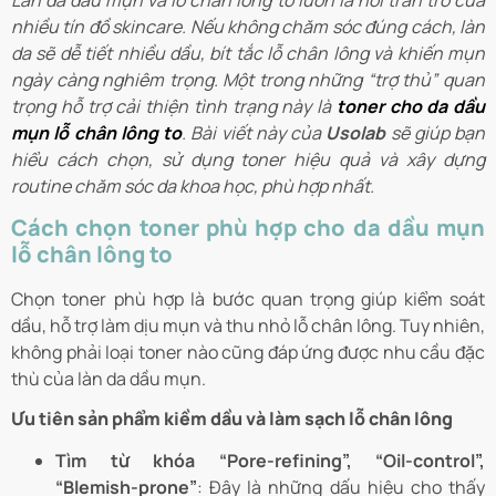
Làn da dầu mụn và lỗ chân lông to luôn là nỗi trăn trở của
nhiều tín đồ skincare. Nếu không chăm sóc đúng cách, làn
da sẽ dễ tiết nhiều dầu, bít tắc lỗ chân lông và khiến mụn
ngày càng nghiêm trọng. Một trong những “trợ thủ” quan
trọng hỗ trợ cải thiện tình trạng này là
toner cho da dầu
mụn lỗ chân lông to
. Bài viết này của
Usolab
sẽ giúp bạn
hiểu cách chọn, sử dụng toner hiệu quả và xây dựng
routine chăm sóc da khoa học, phù hợp nhất.
Cách chọn toner phù hợp cho da dầu mụn
lỗ chân lông to
Chọn toner phù hợp là bước quan trọng giúp kiểm soát
dầu, hỗ trợ làm dịu mụn và thu nhỏ lỗ chân lông. Tuy nhiên,
không phải loại toner nào cũng đáp ứng được nhu cầu đặc
thù của làn da dầu mụn.
Ưu tiên sản phẩm kiềm dầu và làm sạch lỗ chân lông
Tìm từ khóa “Pore-refining”, “Oil-control”,
“Blemish-prone”
: Đây là những dấu hiệu cho thấy