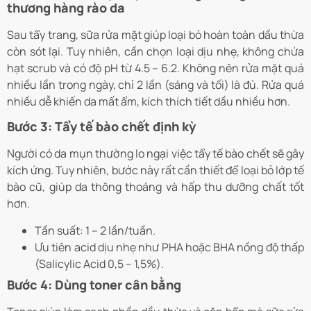
thương hàng rào da
Sau tẩy trang, sữa rửa mặt giúp loại bỏ hoàn toàn dầu thừa
còn sót lại. Tuy nhiên, cần chọn loại dịu nhẹ, không chứa
hạt scrub và có độ pH từ 4.5 – 6.2. Không nên rửa mặt quá
nhiều lần trong ngày, chỉ 2 lần (sáng và tối) là đủ. Rửa quá
nhiều dễ khiến da mất ẩm, kích thích tiết dầu nhiều hơn.
Bước 3: Tẩy tế bào chết định kỳ
Người có da mụn thường lo ngại việc tẩy tế bào chết sẽ gây
kích ứng. Tuy nhiên, bước này rất cần thiết để loại bỏ lớp tế
bào cũ, giúp da thông thoáng và hấp thu dưỡng chất tốt
hơn.
Tần suất: 1 – 2 lần/tuần.
Ưu tiên acid dịu nhẹ như PHA hoặc BHA nồng độ thấp
(Salicylic Acid 0,5 – 1,5%).
Bước 4: Dùng toner cân bằng