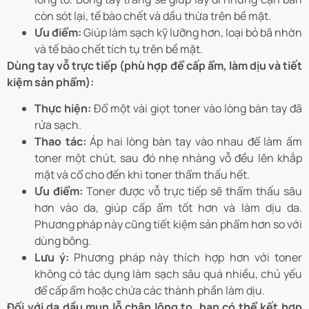
còn sót lại, tế bào chết và dầu thừa trên bề mặt.
Ưu điểm:
Giúp làm sạch kỹ lưỡng hơn, loại bỏ bã nhờn
và tế bào chết tích tụ trên bề mặt.
Dùng tay vỗ trực tiếp (phù hợp để cấp ẩm, làm dịu và tiết
kiệm sản phẩm):
Thực hiện:
Đổ một vài giọt toner vào lòng bàn tay đã
rửa sạch.
Thao tác:
Áp hai lòng bàn tay vào nhau để làm ấm
toner một chút, sau đó nhẹ nhàng vỗ đều lên khắp
mặt và cổ cho đến khi toner thẩm thấu hết.
Ưu điểm:
Toner được vỗ trực tiếp sẽ thẩm thấu sâu
hơn vào da, giúp cấp ẩm tốt hơn và làm dịu da.
Phương pháp này cũng tiết kiệm sản phẩm hơn so với
dùng bông.
Lưu ý:
Phương pháp này thích hợp hơn với toner
không có tác dụng làm sạch sâu quá nhiều, chủ yếu
để cấp ẩm hoặc chứa các thành phần làm dịu.
Đối với da dầu mụn lỗ chân lông to, bạn có thể kết hợp