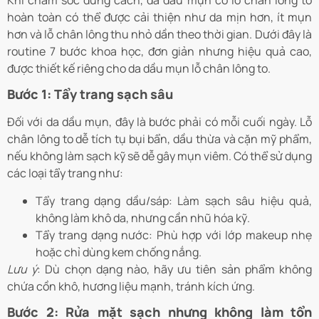
hoàn toàn có thể được cải thiện như da mịn hơn, ít mụn
hơn và lỗ chân lông thu nhỏ dần theo thời gian. Dưới đây là
routine 7 bước khoa học, đơn giản nhưng hiệu quả cao,
được thiết kế riêng cho da dầu mụn lỗ chân lông to.
Bước 1: Tẩy trang sạch sâu
Đối với da dầu mụn, đây là bước phải có mỗi cuối ngày. Lỗ
chân lông to dễ tích tụ bụi bẩn, dầu thừa và cặn mỹ phẩm,
nếu không làm sạch kỹ sẽ dễ gây mụn viêm. Có thể sử dụng
các loại tẩy trang như:
Tẩy trang dạng dầu/sáp: Làm sạch sâu hiệu quả,
không làm khô da, nhưng cần nhũ hóa kỹ.
Tẩy trang dạng nước: Phù hợp với lớp makeup nhẹ
hoặc chỉ dùng kem chống nắng.
Lưu ý
: Dù chọn dạng nào, hãy ưu tiên sản phẩm không
chứa cồn khô, hương liệu mạnh, tránh kích ứng.
Bước 2: Rửa mặt sạch nhưng không làm tổn