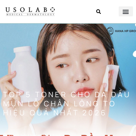
TOP 5 TONER CHO DA DẦU
MỤN LỖ CHÂN LÔNG TO
HIỆU QUẢ NHẤT 2026
Đăng bởi
Usolab Việt Nam