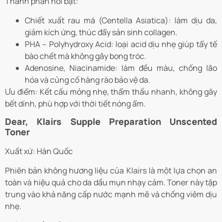
Thành phần nổi bật:
Chiết xuất rau má (Centella Asiatica): làm dịu da,
giảm kích ứng, thúc đẩy sản sinh collagen.
PHA – Polyhydroxy Acid: loại acid dịu nhẹ giúp tẩy tế
bào chết mà không gây bong tróc.
Adenosine, Niacinamide: làm đều màu, chống lão
hóa và củng cố hàng rào bảo vệ da.
Ưu điểm: Kết cấu mỏng nhẹ, thẩm thấu nhanh, không gây
bết dính, phù hợp với thời tiết nóng ẩm.
Dear, Klairs Supple Preparation Unscented
Toner
Xuất xứ: Hàn Quốc
Phiên bản không hương liệu của Klairs là một lựa chọn an
toàn và hiệu quả cho da dầu mụn nhạy cảm. Toner này tập
trung vào khả năng cấp nước mạnh mẽ và chống viêm dịu
nhẹ.