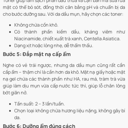
Toner giúp làm sạch phần dầu thừa và cặn bẩn mà sữa rửa
mặt có thể bỏ sót, đồng thời cân bằng pH và chuẩn bị da
cho bước dưỡng sau. Với da dầu mụn, hãy chọn các toner:
Không chứa cồn khô.
Có thành phần kiềm dầu, kháng viêm như
Niacinamide, chiết xuất trà xanh, Centella Asiatica.
Dạng xịt hoặc lỏng nhẹ, dễ thẩm thấu.
Bước 5: Đắp mặt nạ cấp ẩm
Nghe có vẻ trái ngược, nhưng da dầu mụn cũng rất cần
cấp ẩm – thậm chí là cần hơn da khô. Mặt nạ giấy hoặc mặt
nạ gel chứa các thành phần như HA, rau má, tràm trà vừa
giúp làm dịu mụn vừa cấp nước tức thì, giúp lỗ chân lông
bớt giãn nở.
Tần suất: 2 – 3 lần/tuần.
Chọn loại không chứa hương liệu nặng, không gây bí
da.
Bước 6: Dưỡng ẩm đúng cách