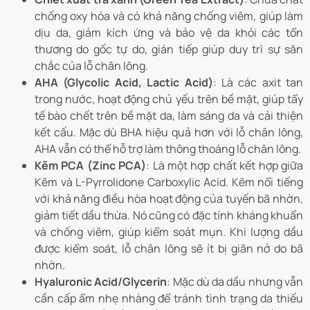
chống oxy hóa và có khả năng chống viêm, giúp làm
dịu da, giảm kích ứng và bảo vệ da khỏi các tổn
thương do gốc tự do, gián tiếp giúp duy trì sự săn
chắc của lỗ chân lông.
AHA (Glycolic Acid, Lactic Acid)
: Là các axit tan
trong nước, hoạt động chủ yếu trên bề mặt, giúp tẩy
tế bào chết trên bề mặt da, làm sáng da và cải thiện
kết cấu. Mặc dù BHA hiệu quả hơn với lỗ chân lông,
AHA vẫn có thể hỗ trợ làm thông thoáng lỗ chân lông.
Kẽm PCA (Zinc PCA)
: Là một hợp chất kết hợp giữa
Kẽm và L-Pyrrolidone Carboxylic Acid. Kẽm nổi tiếng
với khả năng điều hòa hoạt động của tuyến bã nhờn,
giảm tiết dầu thừa. Nó cũng có đặc tính kháng khuẩn
và chống viêm, giúp kiểm soát mụn. Khi lượng dầu
được kiểm soát, lỗ chân lông sẽ ít bị giãn nở do bã
nhờn.
Hyaluronic Acid/Glycerin
: Mặc dù da dầu nhưng vẫn
cần cấp ẩm nhẹ nhàng để tránh tình trạng da thiếu