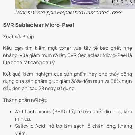
Dear, Klairs Supple Preparation Unscented Toner
SVR Sebiaclear Micro-Peel
Xuất xứ: Pháp
Nếu bạn tìm kiếm một toner vừa tẩy tế bào chết nhẹ
nhàng, vừa giảm mụn rõ rệt, SVR Sebiaclear Micro-Peel là
lựa chọn rất đáng chú ý.
Kết quả kiểm nghiệm của sản phẩm này cho thấy công
dụng của sản phẩm giúp giảm 36% đốm mụn và 38% mụn
đầu đen chỉ sau 28 ngày sử dụng.
Thành phần nổi bật:
Axit Lactobionic (PHA): tẩy tế bào chết dịu nhẹ, làm
mịn da.
Salicylic Acid: hỗ trợ làm sạch lỗ chân lông, kháng
viêm.