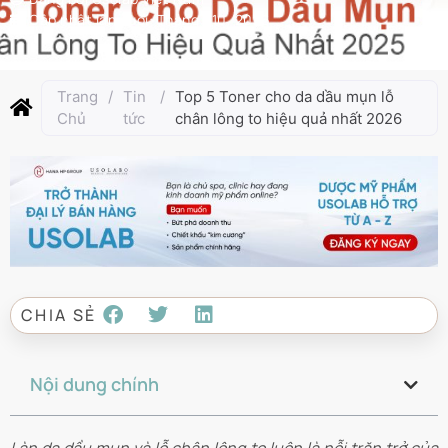
Cập nhật lần cuối:
Tháng 1 10, 2026
Trang
/
Tin
/
Top 5 Toner cho da dầu mụn lỗ
Chủ
tức
chân lông to hiệu quả nhất 2026
CHIA SẺ
Nội dung chính