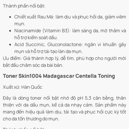
Thành phần nổi bật:
Chiết xuất Rau Má: làm dịu và phục hồi da, giảm viêm
mụn.
Niacinamide (Vitamin B3): làm sáng da, mờ thâm và
hỗ trợ kiểm soát dầu.
Acid Succinic, Gluconolactone: ngăn vi khuẩn gây
mụn và hỗ trợ tái tạo làn da mụn.
Ưu điểm: Giá thành hợp lý, dễ tìm, phù hợp cho người mới
bắt đầu chăm sóc da bài bản.
Toner Skin1004 Madagascar Centella Toning
Xuất xứ: Hàn Quốc
Đây là dòng toner nổi bật nhờ độ pH 5,3 cân bằng, thân
thiện với da dầu mụn, kể cả da nhạy cảm. Sản phẩm này
mang đến hiệu quả làm dịu, tái tạo và phục hồi cực kỳ tốt
cho da tổn thương do mụn.