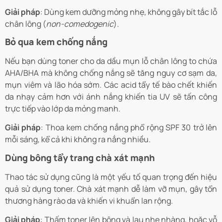
Giải pháp
: Dùng kem dưỡng mỏng nhẹ, không gây bít tắc lỗ
chân lông (
non-comedogenic
).
Bỏ qua kem chống nắng
Nếu bạn dùng toner cho da dầu mụn lỗ chân lông to chứa
AHA/BHA mà không chống nắng sẽ tăng nguy cơ sạm da,
mụn viêm và lão hóa sớm. Các acid tẩy tế bào chết khiến
da nhạy cảm hơn với ánh nắng khiến tia UV sẽ tấn công
trực tiếp vào lớp da mỏng manh.
Giải pháp
: Thoa kem chống nắng phổ rộng SPF 30 trở lên
mỗi sáng, kể cả khi không ra nắng nhiều.
Dùng bông tẩy trang chà xát mạnh
Thao tác sử dụng cũng là một yếu tố quan trọng đến hiệu
quả sử dụng toner. Chà xát mạnh dễ làm vỡ mụn, gây tổn
thương hàng rào da và khiến vi khuẩn lan rộng.
Giải pháp
: Thấm toner lên bông và lau nhẹ nhàng, hoặc vỗ