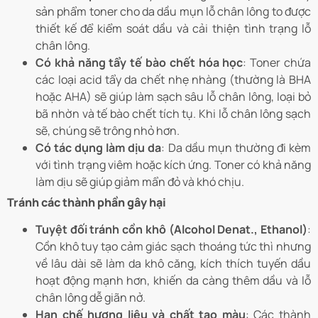
sản phẩm toner cho da dầu mụn lỗ chân lông to được
thiết kế để kiểm soát dầu và cải thiện tình trạng lỗ
chân lông.
Có khả năng tẩy tế bào chết hóa học
: Toner chứa
các loại acid tẩy da chết nhẹ nhàng (thường là BHA
hoặc AHA) sẽ giúp làm sạch sâu lỗ chân lông, loại bỏ
bã nhờn và tế bào chết tích tụ. Khi lỗ chân lông sạch
sẽ, chúng sẽ trông nhỏ hơn.
Có tác dụng làm dịu da
: Da dầu mụn thường đi kèm
với tình trạng viêm hoặc kích ứng. Toner có khả năng
làm dịu sẽ giúp giảm mẩn đỏ và khó chịu.
Tránh các thành phần gây hại
Tuyệt đối tránh cồn khô (Alcohol Denat., Ethanol)
:
Cồn khô tuy tạo cảm giác sạch thoáng tức thì nhưng
về lâu dài sẽ làm da khô căng, kích thích tuyến dầu
hoạt động mạnh hơn, khiến da càng thêm dầu và lỗ
chân lông dễ giãn nở.
Hạn chế hương liệu và chất tạo màu
: Các thành