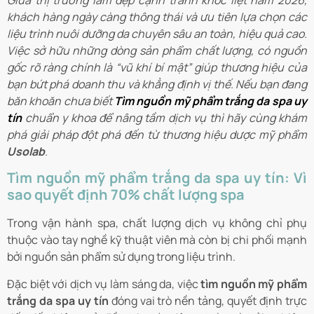
Giữa thị trường làm đẹp cạnh tranh khốc liệt năm 2026,
khách hàng ngày càng thông thái và ưu tiên lựa chọn các
liệu trình nuôi dưỡng da chuyên sâu an toàn, hiệu quả cao.
Việc sở hữu những dòng sản phẩm chất lượng, có nguồn
gốc rõ ràng chính là “vũ khí bí mật” giúp thương hiệu của
bạn bứt phá doanh thu và khẳng định vị thế. Nếu bạn đang
băn khoăn chưa biết
Tìm nguồn mỹ phẩm trắng da spa uy
tín
chuẩn y khoa để nâng tầm dịch vụ thì hãy cùng khám
phá giải pháp đột phá đến từ thương hiệu dược mỹ phẩm
Usolab
.
Tìm nguồn mỹ phẩm trắng da spa uy tín: Vì
sao quyết định 70% chất lượng spa
Trong vận hành spa, chất lượng dịch vụ không chỉ phụ
thuộc vào tay nghề kỹ thuật viên mà còn bị chi phối mạnh
bởi nguồn sản phẩm sử dụng trong liệu trình.
Đặc biệt với dịch vụ làm sáng da, việc
tìm nguồn mỹ phẩm
trắng da spa uy tín
đóng vai trò nền tảng, quyết định trực