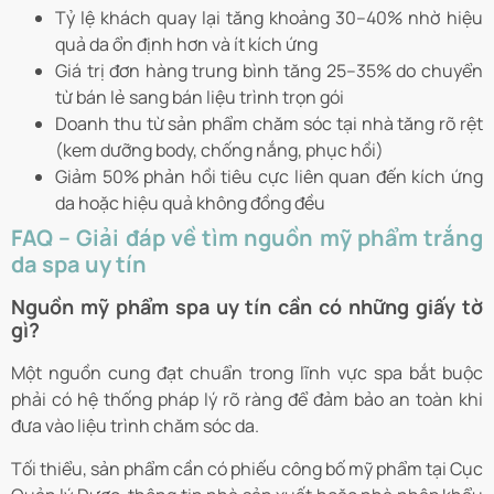
Tỷ lệ khách quay lại tăng khoảng 30–40% nhờ hiệu
quả da ổn định hơn và ít kích ứng
Giá trị đơn hàng trung bình tăng 25–35% do chuyển
từ bán lẻ sang bán liệu trình trọn gói
Doanh thu từ sản phẩm chăm sóc tại nhà tăng rõ rệt
(kem dưỡng body, chống nắng, phục hồi)
Giảm 50% phản hồi tiêu cực liên quan đến kích ứng
da hoặc hiệu quả không đồng đều
FAQ – Giải đáp về tìm nguồn mỹ phẩm trắng
da spa uy tín
Nguồn mỹ phẩm spa uy tín cần có những giấy tờ
gì?
Một nguồn cung đạt chuẩn trong lĩnh vực spa bắt buộc
phải có hệ thống pháp lý rõ ràng để đảm bảo an toàn khi
đưa vào liệu trình chăm sóc da.
Tối thiểu, sản phẩm cần có phiếu công bố mỹ phẩm tại Cục