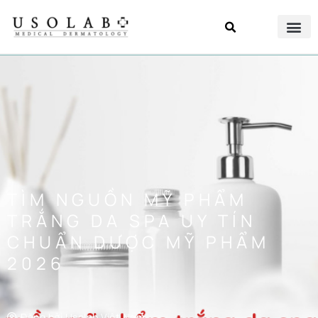
TÌM NGUỒN MỸ PHẨM
TRẮNG DA SPA UY TÍN
CHUẨN DƯỢC MỸ PHẨM
2026
Đăng bởi
Usolab Việt Nam