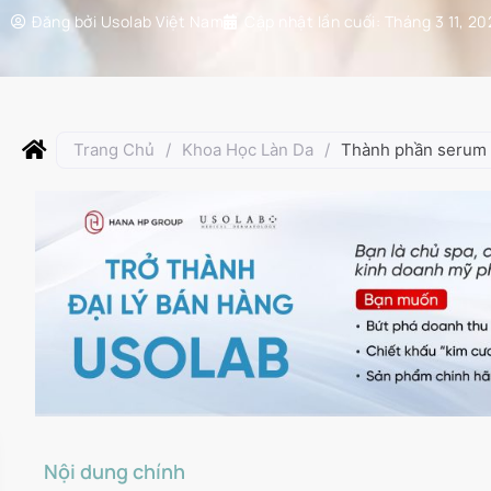
Đăng bởi
Usolab Việt Nam
Cập nhật lần cuối:
Tháng 3 11, 20
Trang Chủ
/
Khoa Học Làn Da
/
Thành phần serum n
Nội dung chính