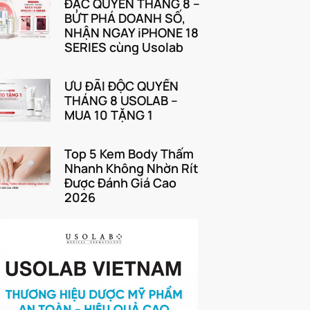
ĐẶC QUYỀN THÁNG 8 –
BỨT PHÁ DOANH SỐ,
NHẬN NGAY iPHONE 18
SERIES cùng Usolab
ƯU ĐÃI ĐỘC QUYỀN
THÁNG 8 USOLAB –
MUA 10 TẶNG 1
Top 5 Kem Body Thấm
Nhanh Không Nhờn Rít
Được Đánh Giá Cao
2026