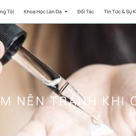
ng Tôi
Khoa Học Làn Da
Đối Tác
Tin Tức & Sự 
M NÊN TRÁNH KHI 