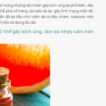
một trong những tác nhân gây kích ứng da phổ biến, đặc
thể phá vỡ hàng rào bảo vệ da, gây tình trạng mẩn đỏ,
ấn đề da liễu như viêm da cơ địa, chàm, rosacea. Hơn
t nếu sử dụng lâu dài.
Có thể gây kích ứng, làm da nhạy cảm hơn