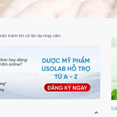
25
ên tránh khi có làn da nhạy cảm
D