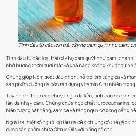
Tinh dầu từ các loại trái cây họ cam quýt như cam, ch
Tinh dầu từ các loại trái cây họ cam quýt như cam, chanh,
nhờ hương thơm tươi mát và khả năng kháng khuẩn tự nhi
Chúng giúp kiểm soát dầu nhờn, hỗ trợ làm sáng da và mang
sản phẩm dưỡng da còn tận dụng Vitamin C tự nhiên trong cá
Tuy nhiên, theo các chuyên gia da liễu, tinh dầu họ cam qu
làn da nhạy cảm. Chúng chứa hợp chất furocoumarins, có 
hiện tượng bắt nắng, sạm da và tăng nguy cơ bỏng nắng n
Ngoài ra, một số người có làn da dễ kích ứng có thể gặp tìn
dụng sản phẩm chứa Citrus Oils với nồng độ cao.