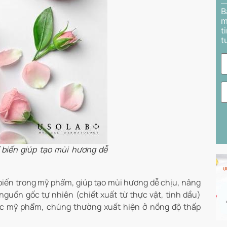
B
m
t
t
 biến giúp tạo mùi hương dễ
iến trong mỹ phẩm, giúp tạo mùi hương dễ chịu, nâng
guồn gốc tự nhiên (chiết xuất từ thực vật, tinh dầu)
ức mỹ phẩm, chúng thường xuất hiện ở nồng độ thấp