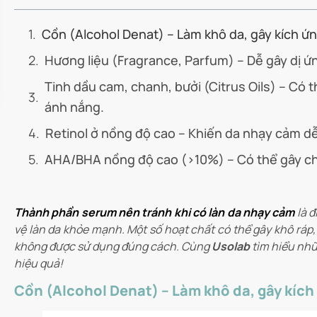
Cồn (Alcohol Denat) – Làm khô da, gây kích ứ
Hương liệu (Fragrance, Parfum) – Dễ gây dị ứn
Tinh dầu cam, chanh, bưởi (Citrus Oils) – Có 
ánh nắng.
Retinol ở nồng độ cao – Khiến da nhạy cảm dễ 
AHA/BHA nồng độ cao (>10%) – Có thể gây ch
Thành phần serum nên tránh khi có làn da nhạy cảm
là đ
vệ làn da khỏe mạnh. Một số hoạt chất có thể gây khô ráp
không được sử dụng đúng cách. Cùng
Usolab
tìm hiểu nhữ
hiệu quả!
Cồn (Alcohol Denat) – Làm khô da, gây kíc