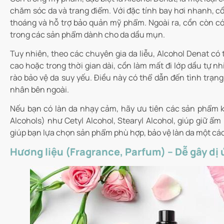
chăm sóc da và trang điểm. Với đặc tính bay hơi nhanh, c
thoáng và hỗ trợ bảo quản mỹ phẩm. Ngoài ra, cồn còn có
trong các sản phẩm dành cho da dầu mụn.
Tuy nhiên, theo các chuyên gia da liễu, Alcohol Denat có
cao hoặc trong thời gian dài, cồn làm mất đi lớp dầu tự nh
rào bảo vệ da suy yếu. Điều này có thể dẫn đến tình trạng
nhân bên ngoài.
Nếu bạn có làn da nhạy cảm, hãy ưu tiên các sản phẩm k
Alcohols) như Cetyl Alcohol, Stearyl Alcohol, giúp giữ ẩ
giúp bạn lựa chọn sản phẩm phù hợp, bảo vệ làn da một các
Hương liệu (Fragrance, Parfum) – Dễ gây dị 