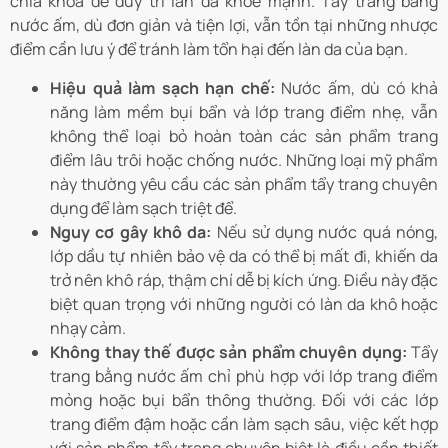
chìa khóa để duy trì làn da khỏe mạnh. Tẩy trang bằng
nước ấm, dù đơn giản và tiện lợi, vẫn tồn tại những nhược
điểm cần lưu ý để tránh làm tổn hại đến làn da của bạn.
Hiệu quả làm sạch hạn chế:
Nước ấm, dù có khả
năng làm mềm bụi bẩn và lớp trang điểm nhẹ, vẫn
không thể loại bỏ hoàn toàn các sản phẩm trang
điểm lâu trôi hoặc chống nước. Những loại mỹ phẩm
này thường yêu cầu các sản phẩm tẩy trang chuyên
dụng để làm sạch triệt để.
Nguy cơ gây khô da:
Nếu sử dụng nước quá nóng,
lớp dầu tự nhiên bảo vệ da có thể bị mất đi, khiến da
trở nên khô ráp, thậm chí dễ bị kích ứng. Điều này đặc
biệt quan trọng với những người có làn da khô hoặc
nhạy cảm.
Không thay thế được sản phẩm chuyên dụng:
Tẩy
trang bằng nước ấm chỉ phù hợp với lớp trang điểm
mỏng hoặc bụi bẩn thông thường. Đối với các lớp
trang điểm đậm hoặc cần làm sạch sâu, việc kết hợp
với sản phẩm tẩy trang chuyên biệt là điều cần thiết