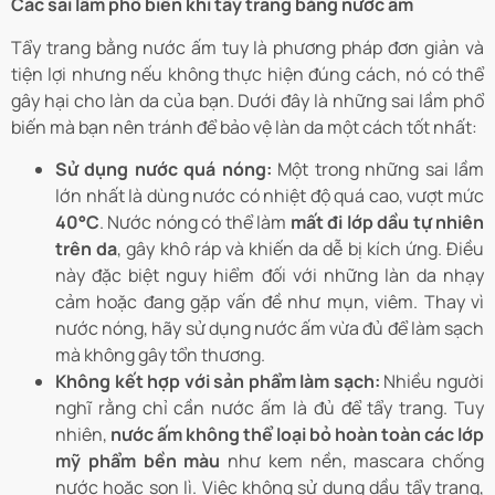
Các sai lầm phổ biến khi tẩy trang bằng nước ấm
Tẩy trang bằng nước ấm tuy là phương pháp đơn giản và
tiện lợi nhưng nếu không thực hiện đúng cách, nó có thể
gây hại cho làn da của bạn. Dưới đây là những sai lầm phổ
biến mà bạn nên tránh để bảo vệ làn da một cách tốt nhất:
Sử dụng nước quá nóng:
Một trong những sai lầm
lớn nhất là dùng nước có nhiệt độ quá cao, vượt mức
40°C
. Nước nóng có thể làm
mất đi lớp dầu tự nhiên
trên da
, gây khô ráp và khiến da dễ bị kích ứng. Điều
này đặc biệt nguy hiểm đối với những làn da nhạy
cảm hoặc đang gặp vấn đề như mụn, viêm. Thay vì
nước nóng, hãy sử dụng nước ấm vừa đủ để làm sạch
mà không gây tổn thương.
Không kết hợp với sản phẩm làm sạch:
Nhiều người
nghĩ rằng chỉ cần nước ấm là đủ để tẩy trang. Tuy
nhiên,
nước ấm không thể loại bỏ hoàn toàn các lớp
mỹ phẩm bền màu
như kem nền, mascara chống
nước hoặc son lì. Việc không sử dụng dầu tẩy trang,