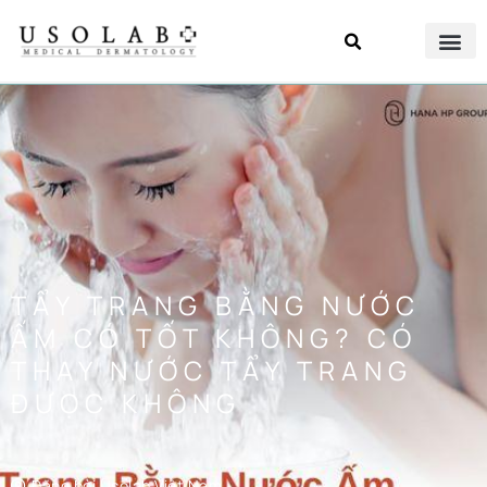
TẨY TRANG BẰNG NƯỚC
ẤM CÓ TỐT KHÔNG? CÓ
THAY NƯỚC TẨY TRANG
ĐƯỌC KHÔNG
Đăng bởi
Usolab Việt Nam