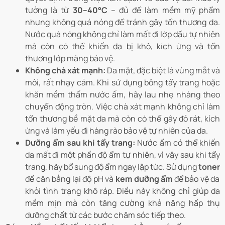
tưởng là từ
30–40°C
– đủ để làm mềm mỹ phẩm
nhưng không quá nóng để tránh gây tổn thương da.
Nước quá nóng không chỉ làm mất đi lớp dầu tự nhiên
mà còn có thể khiến da bị khô, kích ứng và tổn
thương lớp màng bảo vệ.
Không chà xát mạnh:
Da mặt, đặc biệt là vùng mắt và
môi, rất nhạy cảm. Khi sử dụng bông tẩy trang hoặc
khăn mềm thấm nước ấm, hãy lau nhẹ nhàng theo
chuyển động tròn. Việc chà xát mạnh không chỉ làm
tổn thương bề mặt da mà còn có thể gây đỏ rát, kích
ứng và làm yếu đi hàng rào bảo vệ tự nhiên của da.
Dưỡng ẩm sau khi tẩy trang:
Nước ấm có thể khiến
da mất đi một phần độ ẩm tự nhiên, vì vậy sau khi tẩy
trang, hãy bổ sung độ ẩm ngay lập tức. Sử dụng
toner
để cân bằng lại độ pH và
kem dưỡng ẩm
để bảo vệ da
khỏi tình trạng khô ráp. Điều này không chỉ giúp da
mềm mịn mà còn tăng cường khả năng hấp thụ
dưỡng chất từ các bước chăm sóc tiếp theo.