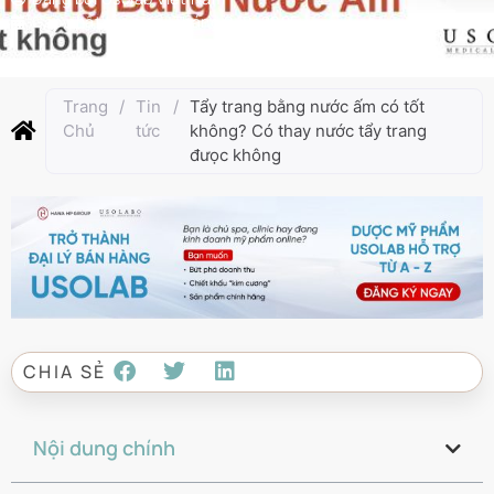
Cập nhật lần cuối:
Tháng 2 18, 2025
Trang
/
Tin
/
Tẩy trang bằng nước ấm có tốt
Chủ
tức
không? Có thay nước tẩy trang
đưọc không
CHIA SẺ
Nội dung chính