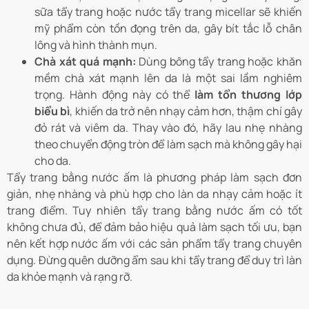
sữa tẩy trang hoặc nước tẩy trang micellar sẽ khiến
mỹ phẩm còn tồn đọng trên da, gây bít tắc lỗ chân
lông và hình thành mụn.
Chà xát quá mạnh:
Dùng bông tẩy trang hoặc khăn
mềm chà xát mạnh lên da là một sai lầm nghiêm
trọng. Hành động này có thể
làm tổn thương lớp
biểu bì
, khiến da trở nên nhạy cảm hơn, thậm chí gây
đỏ rát và viêm da. Thay vào đó, hãy lau nhẹ nhàng
theo chuyển động tròn để làm sạch mà không gây hại
cho da.
Tẩy trang bằng nước ấm là phương pháp làm sạch đơn
giản, nhẹ nhàng và phù hợp cho làn da nhạy cảm hoặc ít
trang điểm. Tuy nhiên tẩy trang bằng nước ấm có tốt
không chưa đủ, để đảm bảo hiệu quả làm sạch tối ưu, bạn
nên kết hợp nước ấm với các sản phẩm tẩy trang chuyên
dụng. Đừng quên dưỡng ẩm sau khi tẩy trang để duy trì làn
da khỏe mạnh và rạng rỡ.