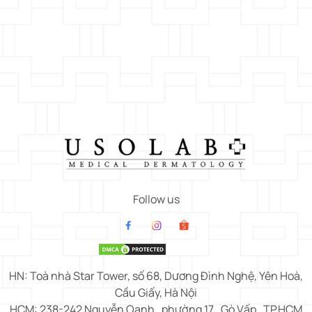
Follow us
HN: Toà nhà Star Tower, số 68, Dương Đình Nghệ, Yên Hoà,
Cầu Giấy, Hà Nội
HCM: 238-242 Nguyễn Oanh , phường 17 , Gò Vấp , TP.HCM