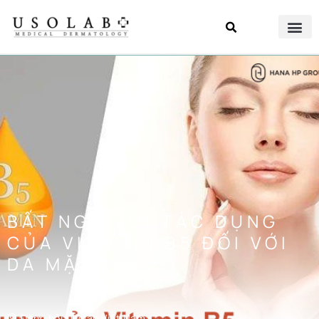
BẤT NGỜ VỚI TÁC DỤNG
CỦA VITAMIN B5 ĐỐI VỚI
DA MẶT
Đăng bởi
Usolab Việt Nam