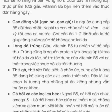
hóa sẽ rõ ràng và bền vững hơn. Dưới đây là những loại
thực phẩm tươi giàu vitamin B5 bạn nên thêm vào thực
đơn hàng ngày:
Gan động vật (gan bò, gan gà):
Là nguồn cung cấp
B5 dồi dào nhất. Ngoài ra còn chứa sắt và kẽm – cực
kỳ tốt cho da và tóc. Chỉ cần ăn 1–2 lần/tuần là đủ
giúp tăng cường sức đề kháng cho làn da.
Lòng đỏ trứng:
Giàu vitamin B5 tự nhiên và dễ hấp
thu. Trứng cũng là nguồn protein lý tưởng giúp tái tạo
tế bào da và tóc, hỗ trợ tác dụng của vitamin B5 với da
mặt trong việc phục hồi da tổn thương.
Thịt gà, thịt vịt:
Đặc biệt là phần ức, cung cấp lượng
B5 đáng kể cùng các axit amin thiết yếu. Đây là lựa
chọn lý tưởng cho những ai ăn kiêng nhưng vẫn
muốn da khỏe.
Cá hồi và các loại cá béo:
Ngoài B5, cá hồi còn chứa
omega-3 – bộ đôi hoàn hảo giúp da mềm mại, chống
viêm và giảm mụn. Một khẩu phần cá hồi mỗi tuần đã
góp phần cải thiện đáng kể sức khỏe làn da.