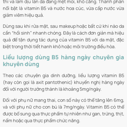
thì và làm dịu làn da đang mệt mỏi, khô căng. Thành phần
nổi bật là vitamin B5 và nước hoa cúc, vừa cấp nước vừa
giảm viêm hiệu quả.
Dùng sau khi rửa mặt, sau makeup hoặc bất cứ khi nào da
cần “hồi sinh” nhanh chóng. Đây là cách đơn giản mà hiệu
quả để tận dụng tác dụng của vitamin B5 với da mặt, đặc
biệt trong thời tiết hanh khô hoặc môi trường điều hòa.
Liều lượng dùng B5 hàng ngày chuyên gia
khuyên dùng
Theo các chuyên gia dinh dưỡng, liều lượng vitamin B5
(hay còn gọi là axit pantothenic) khuyến nghị hàng ngày
đối với người trưởng thành là khoảng 5mg/ngày.
Đối với phụ nữ mang thai, con số này có thể tăng lên 6mg,
và với phụ nữ cho con bú là 7mg/ngày. Vitamin B5 có thể
được bổ sung qua thực phẩm tự nhiên như gan, trứng, thịt,
nấm hoặc qua thực phẩm chức năng.