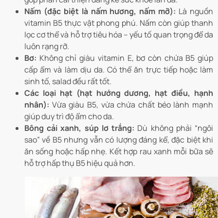
Nấm (đặc biệt là nấm hương, nấm mỡ):
Là nguồn
vitamin B5 thực vật phong phú. Nấm còn giúp thanh
lọc cơ thể và hỗ trợ tiêu hóa – yếu tố quan trọng để da
luôn rạng rỡ.
Bơ:
Không chỉ giàu vitamin E, bơ còn chứa B5 giúp
cấp ẩm và làm dịu da. Có thể ăn trực tiếp hoặc làm
sinh tố, salad đều rất tốt.
Các loại hạt (hạt hướng dương, hạt điều, hạnh
nhân):
Vừa giàu B5, vừa chứa chất béo lành mạnh
giúp duy trì độ ẩm cho da.
Bông cải xanh, súp lơ trắng:
Dù không phải “ngôi
sao” về B5 nhưng vẫn có lượng đáng kể, đặc biệt khi
ăn sống hoặc hấp nhẹ. Kết hợp rau xanh mỗi bữa sẽ
hỗ trợ hấp thụ B5 hiệu quả hơn.