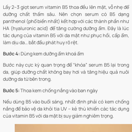
Lấy 2–3 giọt serum vitamin B5 thoa đều lên mặt, vỗ nhẹ để
dưỡng chất thấm sâu. Nên chọn serum có B5 dạng
panthenol (phổ biến nhất) kết hợp với các thành phần như
HA (hyaluronic acid) để tăng cường dưỡng ẩm. Đây là lúc
tác dụng của vitamin B5 với da mặt như phục hồi, cấp ẩm,
làm dịu da… bắt đầu phát huy rõ rệt.
Bước 4:
Dùng kem dưỡng ẩm khoá ẩm
Bước này cực kỳ quan trọng để “khóa” serum B5 lại trong
da, giúp dưỡng chất không bay hơi và tăng hiệu quả nuôi
dưỡng da từ bên trong.
Bước 5:
Thoa kem chống nắng vào ban ngày
Nếu dùng B5 vào buổi sáng, nhất định phải có kem chống
nắng để bảo vệ da khỏi tia UV – kẻ thù khiến các tác dụng
của vitamin B5 với da mặt bị suy giảm nghiêm trọng.