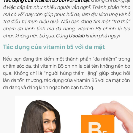
Tác dụng của Vitamin B5 đối với da mặt
không chỉ dừng lại
ở việc cấp ẩm như nhiều người vẫn nghĩ. Thành phần “nhỏ
mà có võ” này còn giúp phục hồi da, làm dịu kích ứng và hỗ
trợ điều trị mụn hiệu quả. Nếu bạn đang tìm một “trợ thủ”
chăm da lành tính mà đa năng, vitamin B5 chính là lựa
chọn không nên bỏ qua. Cùng
Usolab
khám phá ngay!
Tác dụng của vitamin b5 với da mặt
Nếu bạn đang tìm kiếm một thành phần “đa nhiệm” trong
chăm sóc da, thì vitamin B5 chính là cái tên không nên bỏ
qua. Không chỉ là “người hùng thầm lặng” giúp phục hồi
làn da tổn thương, tác dụng của vitamin B5 với da mặt còn
đa dạng và đáng kinh ngạc hơn bạn tưởng.