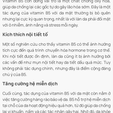
Vitamin B5 còn đóng vai trò là một chất chống oxy hóa,
giúp da chống lại các gốc tự do gây lão hóa sớm. Đây là một
tác dụng của vitamin B5 với da mặt thường bị bỏ quên
nhưng lại cực kỳ quan trọng, nhất là với làn da phải đối mặt
với ô nhiễm, ánh nắng và stress mỗi ngày.
Kích thích nội tiết tố
Một số nghiên cứu cho thấy vitamin B5 có thể ảnh hưởng
tích cực đến quá trình chuyển hóa hormone trong cơ thể.
Khi nội tiết được ổn định, làn da cũng ít bị ảnh hưởng bởi
các vấn đề như mụn nội tiết hay da tiết dầu quá mức. Tuy
không phải tác dụng chính, nhưng đây là điểm cộng đáng
chú ý của B5.
Tăng cường hệ miễn dịch
Cuối cùng, tác dụng của vitamin B5 với da mặt còn nằm ở
việc tăng cường hàng rào bảo vệ da. B5 hỗ trợ hệ miễn dịch
tại chỗ của da hoạt động hiệu quả hơn, từ đó giúp da chống
lại vi khuẩn, nấm và các tác nhân gây hại. Nhờ đó, da khỏe