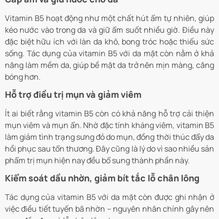
Vitamin B5 hoạt động như một chất hút ẩm tự nhiên, giúp
kéo nước vào trong da và giữ ẩm suốt nhiều giờ. Điều này
đặc biệt hữu ích với làn da khô, bong tróc hoặc thiếu sức
sống. Tác dụng của vitamin B5 với da mặt còn nằm ở khả
năng làm mềm da, giúp bề mặt da trở nên mịn màng, căng
bóng hơn.
Hỗ trợ điều trị mụn và giảm viêm
Ít ai biết rằng vitamin B5 còn có khả năng hỗ trợ cải thiện
mụn viêm và mụn ẩn. Nhờ đặc tính kháng viêm, vitamin B5
làm giảm tình trạng sưng đỏ do mụn, đồng thời thúc đẩy da
hồi phục sau tổn thương. Đây cũng là lý do vì sao nhiều sản
phẩm trị mụn hiện nay đều bổ sung thành phần này.
Kiểm soát dầu nhờn, giảm bít tắc lỗ chân lông
Tác dụng của vitamin B5 với da mặt còn được ghi nhận ở
việc điều tiết tuyến bã nhờn – nguyên nhân chính gây nên