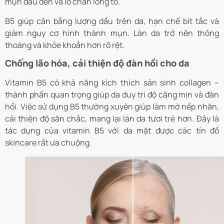
mụn đầu đen và lỗ chân lông to.
B5 giúp cân bằng lượng dầu trên da, hạn chế bít tắc và
giảm nguy cơ hình thành mụn. Làn da trở nên thông
thoáng và khỏe khoắn hơn rõ rệt.
Chống lão hóa, cải thiện độ đàn hồi cho da
Vitamin B5 có khả năng kích thích sản sinh collagen –
thành phần quan trọng giúp da duy trì độ căng mịn và đàn
hồi. Việc sử dụng B5 thường xuyên giúp làm mờ nếp nhăn,
cải thiện độ săn chắc, mang lại làn da tươi trẻ hơn. Đây là
tác dụng của vitamin B5 với da mặt được các tín đồ
skincare rất ưa chuộng.