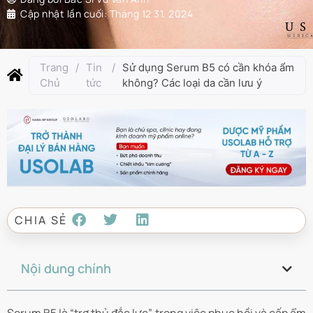
Cập nhật lần cuối:
Tháng 12 31, 2024
Trang
/
Tin
/
Sử dụng Serum B5 có cần khóa ẩm
Chủ
tức
không? Các loại da cần lưu ý
CHIA SẺ
Nội dung chính