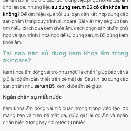
Serum B5 là “trợ thủ đắc lực” trong việc phục hồi và cấp ẩm
cho làn da, nhưng liệu
sử dụng serum B5 có cần khóa ẩm
không
? Để đạt hiệu quả tối ưu, bạn cần kết hợp đúng các
sản phẩm trong quy trình skincare. Bài viết này sẽ giúp bạn
tìm hiểu lợi ích của kem khóa ẩm, cách chọn sản phẩm phù
hợp và quy trình khoa học để sử dụng serum B5 cùng kem
khóa ẩm.
Tại sao nên sử dụng kem khóa ẩm trong
skincare?
Kem khóa ẩm đóng vai trò như một “lá chắn” giúp bảo vệ và
giữ lại độ ẩm cần thiết trên bề mặt da. Sau khi sử dụng các
sản phẩm như
serum B5
, kem khóa ẩm sẽ giúp:
Ngăn chặn sự mất nước
Kem khóa ẩm đóng vai trò quan trọng trong việc tạo lớp
màng bảo vệ trên bề mặt da, giúp giữ lại độ ẩm và ngăn
chặn hiện tượng bay hơi nước tự nhiên.