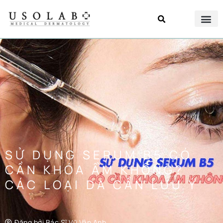
SỬ DỤNG SERUM B5 CÓ
CẦN KHÓA ẨM KHÔNG?
CÁC LOẠI DA CẦN LƯU Ý
Đăng bởi
Bác Sĩ Vũ Vân Anh