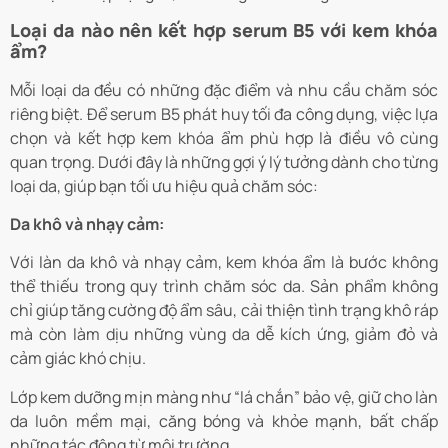
Loại da nào nên kết hợp serum B5 với kem khóa
ẩm?
Mỗi loại da đều có những đặc điểm và nhu cầu chăm sóc
riêng biệt. Để serum B5 phát huy tối đa công dụng, việc lựa
chọn và kết hợp kem khóa ẩm phù hợp là điều vô cùng
quan trọng. Dưới đây là những gợi ý lý tưởng dành cho từng
loại da, giúp bạn tối ưu hiệu quả chăm sóc:
Da khô và nhạy cảm:
Với làn da khô và nhạy cảm, kem khóa ẩm là bước không
thể thiếu trong quy trình chăm sóc da. Sản phẩm không
chỉ giúp tăng cường độ ẩm sâu, cải thiện tình trạng khô ráp
mà còn làm dịu những vùng da dễ kích ứng, giảm đỏ và
cảm giác khó chịu.
Lớp kem dưỡng mịn màng như “lá chắn” bảo vệ, giữ cho làn
da luôn mềm mại, căng bóng và khỏe mạnh, bất chấp
những tác động từ môi trường.