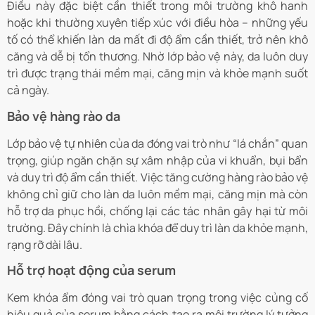
Điều này đặc biệt cần thiết trong môi trường khô hanh
hoặc khi thường xuyên tiếp xúc với điều hòa – những yếu
tố có thể khiến làn da mất đi độ ẩm cần thiết, trở nên khô
căng và dễ bị tổn thương. Nhờ lớp bảo vệ này, da luôn duy
trì được trạng thái mềm mại, căng mịn và khỏe mạnh suốt
cả ngày.
Bảo vệ hàng rào da
Lớp bảo vệ tự nhiên của da đóng vai trò như “lá chắn” quan
trọng, giúp ngăn chặn sự xâm nhập của vi khuẩn, bụi bẩn
và duy trì độ ẩm cần thiết. Việc tăng cường hàng rào bảo vệ
không chỉ giữ cho làn da luôn mềm mại, căng mịn mà còn
hỗ trợ da phục hồi, chống lại các tác nhân gây hại từ môi
trường. Đây chính là chìa khóa để duy trì làn da khỏe mạnh,
rạng rỡ dài lâu.
Hỗ trợ hoạt động của serum
Kem khóa ẩm đóng vai trò quan trọng trong việc củng cố
hiệu quả của serum bằng cách tạo ra môi trường lý tưởng