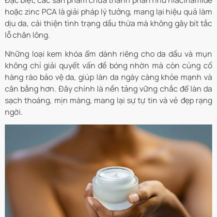
Đặc biệt, các sản phẩm chứa thành phần như
niacinamide
hoặc zinc PCA
là giải pháp lý tưởng, mang lại hiệu quả làm
dịu da, cải thiện tình trạng dầu thừa mà không gây bít tắc
lỗ chân lông.
Những loại kem khóa ẩm dành riêng cho da dầu và mụn
không chỉ giải quyết vấn đề bóng nhờn mà còn củng cố
hàng rào bảo vệ da, giúp làn da ngày càng khỏe mạnh và
cân bằng hơn. Đây chính là nền tảng vững chắc để làn da
sạch thoáng, mịn màng, mang lại sự tự tin và vẻ đẹp rạng
ngời.