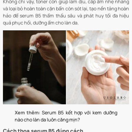
Không chỉ vậy, toner còn giúp làm dịu, cấp ẩm nhẹ nhàng
và loại bỏ hoàn toàn cặn bẩn còn sót lại, tạo nền tảng hoàn
hảo để serum B5 thẩm thấu sâu và phát huy tối đa hiệu
quả phục hồi, dưỡng ẩm cho làn da.
Xem thêm:
Serum B5 kết hợp với kem dưỡng
nào cho làn da luôn căng mịn?
Cách thoa serum B5 đúng cách