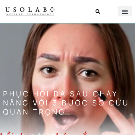
PHỤC HỒI DA SAU CHÁY
NẮNG VỚI 3 BƯỚC SƠ CỨU
QUAN TRỌNG
Đăng bởi
Usolab Việt Nam