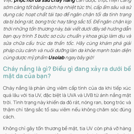
Việc
phục hồi da sau cháy nắng
cần được thực hiện càng
sớm càng tốt bằng cách hạ nhiệt tức thì, cấp ẩm sâu và sử
dụng các hoạt chất tái tạo để ngăn chặn tối đa tình trạng
da bị bỏng rát, bong tróc hay tăng sắc tố. Để ngăn chặn kịp
thời những tổn thương này, bài viết dưới đây sẽ hướng dẫn
bạn quy trình 3 bước sơ cứu chuẩn y khoa giúp làm dịu và
sửa chữa cấu trúc da thần tốc. Hãy cùng khám phá giải
pháp cứu cánh và nuôi dưỡng làn da khỏe mạnh toàn diện
cùng dược mỹ phẩm
Usolab
ngay bây giờ!
Cháy nắng là gì? Điều gì đang xảy ra dưới bề
mặt da của bạn?
Cháy nắng là phản ứng viêm cấp tính của da khi tiếp xúc
quá lâu với tia UV, đặc biệt là UVA và UVB từ ánh nắng mặt
trời. Tình trạng này khiến da đỏ rát, nóng ran, bong tróc và
thậm chí tăng sắc tố sau viêm nếu không chăm sóc đúng
cách.
Không chỉ gây tổn thương bề mặt, tia UV còn phá vỡ hàng