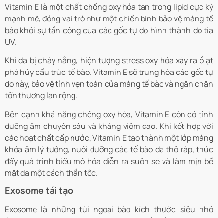
Vitamin E là một chất chống oxy hóa tan trong lipid cực kỳ
mạnh mẽ, đóng vai trò như một chiến binh bảo vệ màng tế
bào khỏi sự tấn công của các gốc tự do hình thành do tia
UV.
Khi da bị cháy nắng, hiện tượng stress oxy hóa xảy ra ồ ạt
phá hủy cấu trúc tế bào. Vitamin E sẽ trung hòa các gốc tự
do này, bảo vệ tính vẹn toàn của màng tế bào và ngăn chặn
tổn thương lan rộng.
Bên cạnh khả năng chống oxy hóa, Vitamin E còn có tính
dưỡng ẩm chuyên sâu và kháng viêm cao. Khi kết hợp với
các hoạt chất cấp nước, Vitamin E tạo thành một lớp màng
khóa ẩm lý tưởng, nuôi dưỡng các tế bào da thô ráp, thúc
đẩy quá trình biểu mô hóa diễn ra suôn sẻ và làm mịn bề
mặt da một cách thần tốc.
Exosome tái tạo
Exosome là những túi ngoại bào kích thước siêu nhỏ