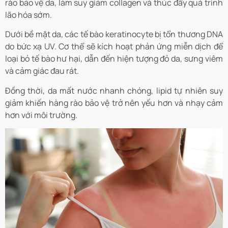
rào bảo vệ da, làm suy giảm collagen và thúc đẩy quá trình
lão hóa sớm.
Dưới bề mặt da, các tế bào keratinocyte bị tổn thương DNA
do bức xạ UV. Cơ thể sẽ kích hoạt phản ứng miễn dịch để
loại bỏ tế bào hư hại, dẫn đến hiện tượng đỏ da, sưng viêm
và cảm giác đau rát.
Đồng thời, da mất nước nhanh chóng, lipid tự nhiên suy
giảm khiến hàng rào bảo vệ trở nên yếu hơn và nhạy cảm
hơn với môi trường.