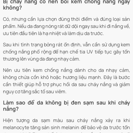
Bị cháy nắng có nên bôi kem chống nắng ngay
không?
Có, nhưng cần lựa chọn đúng thời điểm và đúng loại sản
phẩm. Nếu da đang nóng rát dữ dội ngay sau khi đi nắng về,
ưu tiên đầu tiên là hạ nhiệt và làm dịu da trước.
Sau khi tình trạng bỏng rát ổn định, vẫn cần sử dụng kem
chống nắng phổ rộng để hạn chế tia UV tiếp tục gây tổn
thương lên vùng da đang nhạy cảm.
Nên ưu tiên kem chống nắng dành cho da nhạy cảm,
không chứa cồn khô hoặc hương liệu mạnh. Đây là bước
cần thiết giúp hỗ trợ phục hồi da sau cháy nắng và giảm
nguy cơ tăng sắc tố sau viêm.
Làm sao để da không bị đen sạm sau khi cháy
nắng?
Hiện tượng da sạm màu sau cháy nắng xảy ra khi
melanocyte tăng sản sinh melanin để bảo vệ da trước tổn