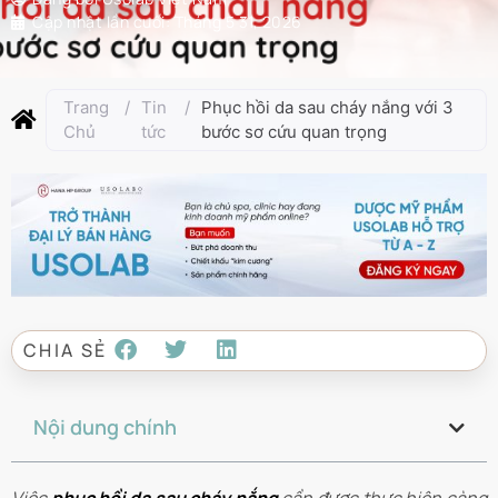
Cập nhật lần cuối:
Tháng 5 31, 2026
Trang
/
Tin
/
Phục hồi da sau cháy nắng với 3
Chủ
tức
bước sơ cứu quan trọng
CHIA SẺ
Nội dung chính