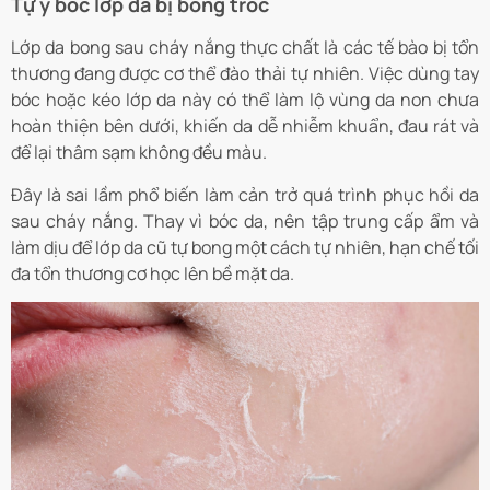
Tự ý bóc lớp da bị bong tróc
Lớp da bong sau cháy nắng thực chất là các tế bào bị tổn
thương đang được cơ thể đào thải tự nhiên. Việc dùng tay
bóc hoặc kéo lớp da này có thể làm lộ vùng da non chưa
hoàn thiện bên dưới, khiến da dễ nhiễm khuẩn, đau rát và
để lại thâm sạm không đều màu.
Đây là sai lầm phổ biến làm cản trở quá trình phục hồi da
sau cháy nắng. Thay vì bóc da, nên tập trung cấp ẩm và
làm dịu để lớp da cũ tự bong một cách tự nhiên, hạn chế tối
đa tổn thương cơ học lên bề mặt da.