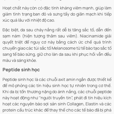
Hoạt chất này còn có đặc tính kháng viêm mạnh, giúp làm
giảm tình trạng ban đỏ và sưng tấy do giãn mạch khi tiếp
xúc quá lâu với nhiệt độ cao.
Đặc biệt, da sau cháy nắng rất dễ bị tăng sắc tố, dẫn đến
sạm nám (hiện tượng thâm sau viêm). Niacinamide giải
quyết triệt để nguy cơ này bằng cách ức chế quá trình
chuyển giao các túi sắc tố Melanosome từ tế bào tạo sắc tố
sang tế bào sừng, giữ cho làn da sau khi phục hồi vẫn đều
màu và sáng khỏe.
Peptide sinh học
Peptide sinh học là các chuỗi axit amin ngắn được thiết kế
để mô phỏng các tín hiệu sinh học tự nhiên trong cơ thể.
Khi da bị tổn thương nặng do ánh nắng, các chuỗi peptide
này hoạt động như “người truyền tin”, phát đi tín hiệu kích
hoạt các nguyên bào sợi sản sinh Collagen, Elastin và các
protein cấu trúc khác để thay thế cho các tế bào đã bị phá