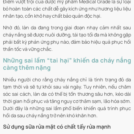
Điểm vượt trội của dược mỹ phẩm Medical Grade là sự loại
bỏ hoàn toàn các chất dễ gây kích ứng như hương liệu liệu
nhân tạo, cồn khô hay chất bảo quản độc hại.
Nhờ đó, làn da đang trong giai đoạn nhạy cảm nhất sau
cháy nắng sẽ được nuôi dưỡng, tái tạo tối đa mà không gặp
phải bất kỳ phản ứng phụ nào, đảm bảo hiệu quả phục hồi
thần tốc và vững chắc.
Những sai lầm “tai hại” khiến da cháy nắng
càng thêm nặng
Nhiều người cho rằng cháy nắng chỉ là tình trạng đỏ da
tạm thời và sẽ tự khỏi sau vài ngày. Tuy nhiên, nếu chăm
sóc sai cách, làn da có thể bị tổn thương sâu hơn, kéo dài
thời gian hồi phục và tăng nguy cơ thâm sạm, lão hóa sớm.
Dưới đây là những sai lầm phổ biến khiến quá trình phục
hồi da sau cháy nắng trở nên khó khăn hơn.
Sử dụng sữa rửa mặt có chất tẩy rửa mạnh