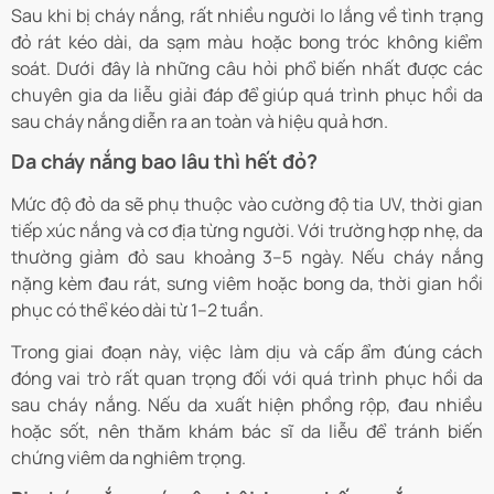
Sau khi bị cháy nắng, rất nhiều người lo lắng về tình trạng
đỏ rát kéo dài, da sạm màu hoặc bong tróc không kiểm
soát. Dưới đây là những câu hỏi phổ biến nhất được các
chuyên gia da liễu giải đáp để giúp quá trình phục hồi da
sau cháy nắng diễn ra an toàn và hiệu quả hơn.
Da cháy nắng bao lâu thì hết đỏ?
Mức độ đỏ da sẽ phụ thuộc vào cường độ tia UV, thời gian
tiếp xúc nắng và cơ địa từng người. Với trường hợp nhẹ, da
thường giảm đỏ sau khoảng 3–5 ngày. Nếu cháy nắng
nặng kèm đau rát, sưng viêm hoặc bong da, thời gian hồi
phục có thể kéo dài từ 1–2 tuần.
Trong giai đoạn này, việc làm dịu và cấp ẩm đúng cách
đóng vai trò rất quan trọng đối với quá trình phục hồi da
sau cháy nắng. Nếu da xuất hiện phồng rộp, đau nhiều
hoặc sốt, nên thăm khám bác sĩ da liễu để tránh biến
chứng viêm da nghiêm trọng.