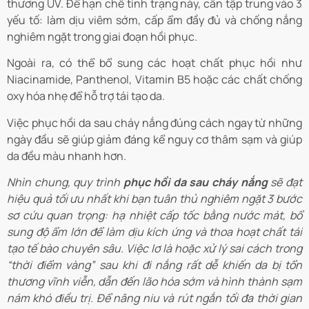
thương UV. Để hạn chế tình trạng này, cần tập trung vào 3
yếu tố: làm dịu viêm sớm, cấp ẩm đầy đủ và chống nắng
nghiêm ngặt trong giai đoạn hồi phục.
Ngoài ra, có thể bổ sung các hoạt chất phục hồi như
Niacinamide, Panthenol, Vitamin B5 hoặc các chất chống
oxy hóa nhẹ để hỗ trợ tái tạo da.
Việc phục hồi da sau cháy nắng đúng cách ngay từ những
ngày đầu sẽ giúp giảm đáng kể nguy cơ thâm sạm và giúp
da đều màu nhanh hơn.
Nhìn chung, quy trình
phục hồi da sau cháy nắng
sẽ đạt
hiệu quả tối ưu nhất khi bạn tuân thủ nghiêm ngặt 3 bước
sơ cứu quan trọng: hạ nhiệt cấp tốc bằng nước mát, bổ
sung độ ẩm lớn để làm dịu kích ứng và thoa hoạt chất tái
tạo tế bào chuyên sâu. Việc lơ là hoặc xử lý sai cách trong
“thời điểm vàng” sau khi đi nắng rất dễ khiến da bị tổn
thương vĩnh viễn, dẫn đến lão hóa sớm và hình thành sạm
nám khó điều trị. Để nâng niu và rút ngắn tối đa thời gian