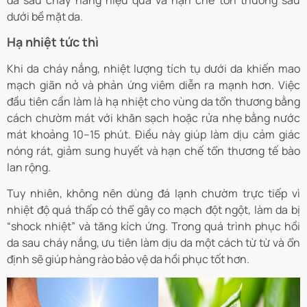
da sau cháy nắng hiệu quả và hạn chế tổn thương sâu
dưới bề mặt da.
Hạ nhiệt tức thì
Khi da cháy nắng, nhiệt lượng tích tụ dưới da khiến mao
mạch giãn nở và phản ứng viêm diễn ra mạnh hơn. Việc
đầu tiên cần làm là hạ nhiệt cho vùng da tổn thương bằng
cách chườm mát với khăn sạch hoặc rửa nhẹ bằng nước
mát khoảng 10–15 phút. Điều này giúp làm dịu cảm giác
nóng rát, giảm sung huyết và hạn chế tổn thương tế bào
lan rộng.
Tuy nhiên, không nên dùng đá lạnh chườm trực tiếp vì
nhiệt độ quá thấp có thể gây co mạch đột ngột, làm da bị
“shock nhiệt” và tăng kích ứng. Trong quá trình phục hồi
da sau cháy nắng, ưu tiên làm dịu da một cách từ từ và ổn
định sẽ giúp hàng rào bảo vệ da hồi phục tốt hơn.