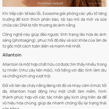
Khi tiếp cận tế bào lỗi, Exosome giải phóng các yếu tố tăng
trưởng để kích thích phân bào, tái tạo mô da mới và sửa
chữa các DNA bị tổn thương do ánh nắng.
Công nghệ này giúp đảo ngược tình trạng lão hóa do ánh
sáng (photoaging), phục hồi độ dày và sức khỏe của làn da
từ gốc một cách toàn diện và mạnh mẽ nhất.
Allantoin
Allantoin là một hợp chất hữu cơ được tìm thấy nhiều trong
tự nhiên (như cây liên mộc), nổi tiếng với đặc tính làm dịu
và chống kích ứng vượt trội.
Đối với làn da cháy nắng đang rát đỏ và nhạy cảm ở mức tối
đa, Allantoin hoạt động như một chất làm mềm, hình
thành phức hợp với các tác nhân gây kích ứng trên da để
vô hiệu hóa chúng, giúp da nhanh chóng lấy lại trạng thái
cân bằng.