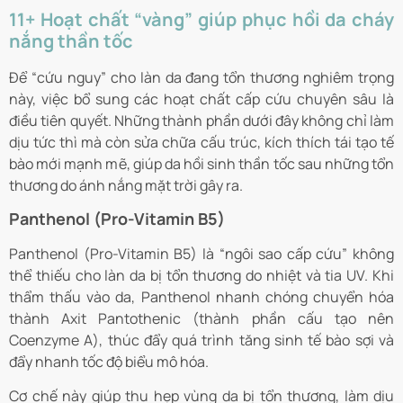
11+ Hoạt chất “vàng” giúp phục hồi da cháy
nắng thần tốc
Để “cứu nguy” cho làn da đang tổn thương nghiêm trọng
này, việc bổ sung các hoạt chất cấp cứu chuyên sâu là
điều tiên quyết. Những thành phần dưới đây không chỉ làm
dịu tức thì mà còn sửa chữa cấu trúc, kích thích tái tạo tế
bào mới mạnh mẽ, giúp da hồi sinh thần tốc sau những tổn
thương do ánh nắng mặt trời gây ra.
Panthenol (Pro-Vitamin B5)
Panthenol (Pro-Vitamin B5) là “ngôi sao cấp cứu” không
thể thiếu cho làn da bị tổn thương do nhiệt và tia UV. Khi
thẩm thấu vào da, Panthenol nhanh chóng chuyển hóa
thành Axit Pantothenic (thành phần cấu tạo nên
Coenzyme A), thúc đẩy quá trình tăng sinh tế bào sợi và
đẩy nhanh tốc độ biểu mô hóa.
Cơ chế này giúp thu hẹp vùng da bị tổn thương, làm dịu