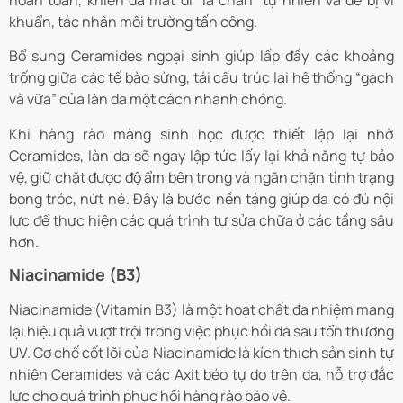
hoàn toàn, khiến da mất đi “lá chắn” tự nhiên và dễ bị vi
khuẩn, tác nhân môi trường tấn công.
Bổ sung Ceramides ngoại sinh giúp lấp đầy các khoảng
trống giữa các tế bào sừng, tái cấu trúc lại hệ thống “gạch
và vữa” của làn da một cách nhanh chóng.
Khi hàng rào màng sinh học được thiết lập lại nhờ
Ceramides, làn da sẽ ngay lập tức lấy lại khả năng tự bảo
vệ, giữ chặt được độ ẩm bên trong và ngăn chặn tình trạng
bong tróc, nứt nẻ. Đây là bước nền tảng giúp da có đủ nội
lực để thực hiện các quá trình tự sửa chữa ở các tầng sâu
hơn.
Niacinamide (B3)
Niacinamide (Vitamin B3) là một hoạt chất đa nhiệm mang
lại hiệu quả vượt trội trong việc phục hồi da sau tổn thương
UV. Cơ chế cốt lõi của Niacinamide là kích thích sản sinh tự
nhiên Ceramides và các Axit béo tự do trên da, hỗ trợ đắc
lực cho quá trình phục hồi hàng rào bảo vệ.