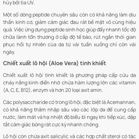
hủy bởi tia UV.
Một số dòng peptide chuyên sâu còn có khả năng làm dịu
thần kinh cơ, giảm cảm giác đau rát bề mặt vô cùng hiệu
quả. Việc ứng dụng peptide sinh học giúp đẩy nhanh tốc độ
chữa lành tổn thương ở cấp độ tế bào, rút ngắn thời gian
phục hồi tự nhiên của da từ vài tuần xuống chỉ còn vài
ngày.
Chiết xuất lô hội (Aloe Vera) tinh khiết
Chiết xuất lô hội tinh khiết là phương pháp cấp cứu da
cháy nắng kinh điển nhờ chứa hàm lượng lớn các vitamin
(A, C, E, B12), enzym và hơn 20 loại axit amin.
Các polysaccharide có trong lô hội, đặc biệt là Acemannan,
có khả năng thâm nhập sâu vào các lớp da để cung cấp
nước, làm mát và hạ nhiệt độ biểu bì ngay khi tiếp xúc, dập
tắt cảm giác bỏng rát cực kỳ nhanh chóng.
Lô hội còn chứa axit salicylic và các hợp chất sterol có tác