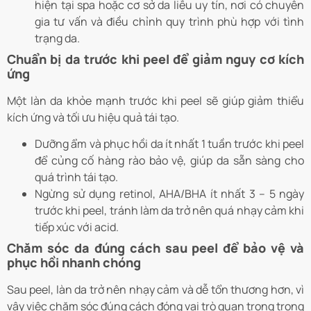
hiện tại spa hoặc cơ sở da liễu uy tín, nơi có chuyên
gia tư vấn và điều chỉnh quy trình phù hợp với tình
trạng da.
Chuẩn bị da trước khi peel để giảm nguy cơ kích
ứng
Một làn da khỏe mạnh trước khi peel sẽ giúp giảm thiểu
kích ứng và tối ưu hiệu quả tái tạo.
Dưỡng ẩm và phục hồi da ít nhất 1 tuần trước khi peel
để củng cố hàng rào bảo vệ, giúp da sẵn sàng cho
quá trình tái tạo.
Ngừng sử dụng retinol, AHA/BHA ít nhất 3 – 5 ngày
trước khi peel, tránh làm da trở nên quá nhạy cảm khi
tiếp xúc với acid.
Chăm sóc da đúng cách sau peel để bảo vệ và
phục hồi nhanh chóng
Sau peel, làn da trở nên nhạy cảm và dễ tổn thương hơn, vì
vậy việc chăm sóc đúng cách đóng vai trò quan trọng trong