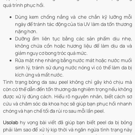
quá trình phục hồi.
Dùng kem chống nắng và che chắn kỹ lưỡng mỗi
ngày để tránh tác động của tia UV làm da tổn thương
nặng hơn.
Dưỡng ẩm liên tục bằng các sản phẩm dịu nhẹ,
không chứa cồn hoặc hương liệu để làm dịu da và
giảm nguy cơ bong tróc quá mức.
Rửa mặt nhẹ nhàng bằng nước mát hoặc nước muối
sinh lý, tránh sử dụng nước nóng vì có thể làm da bị
kích ứng và mất nước.
Tình trạng bỏng da sau peel không chỉ gây khó chịu mà
còn có thể dẫn đến tổn thương da nghiêm trọng nếu không
được xử lý đúng cách. Hiểu rõ nguyên nhân, biết cách sơ
cứu và chăm sóc da khoa học sẽ giúp bạn phục hồi nhanh
chóng và hạn chế tối đa rủi ro sau mỗi lần peel.
Usolab
hy vọng bài viết đã giúp bạn biết peel da bị bỏng
phải làm sao để xử lý kịp thời và ngăn ngừa tình trạng này