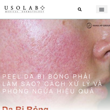
PEEL DA BỊ BỎNG PHẢI
LÀM SAO? CÁCH XỬ LÝ VÀ
PHÒNG NGỪA HIỆU QUẢ
Đăng bởi
Usolab Việt Nam