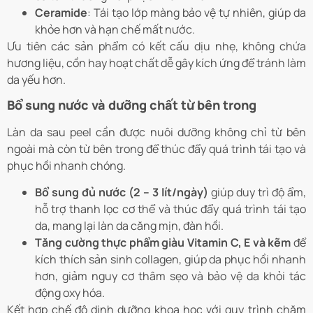
Ceramide
: Tái tạo lớp màng bảo vệ tự nhiên, giúp da
khỏe hơn và hạn chế mất nước.
Ưu tiên các sản phẩm có kết cấu dịu nhẹ, không chứa
hương liệu, cồn hay hoạt chất dễ gây kích ứng để tránh làm
da yếu hơn.
Bổ sung nước và dưỡng chất từ bên trong
Làn da sau peel cần được nuôi dưỡng không chỉ từ bên
ngoài mà còn từ bên trong để thúc đẩy quá trình tái tạo và
phục hồi nhanh chóng.
Bổ sung đủ nước (2 – 3 lít/ngày)
giúp duy trì độ ẩm,
hỗ trợ thanh lọc cơ thể và thúc đẩy quá trình tái tạo
da, mang lại làn da căng mịn, đàn hồi.
Tăng cường thực phẩm giàu Vitamin C, E và kẽm
để
kích thích sản sinh collagen, giúp da phục hồi nhanh
hơn, giảm nguy cơ thâm sẹo và bảo vệ da khỏi tác
động oxy hóa.
Kết hợp chế độ dinh dưỡng khoa học với quy trình chăm