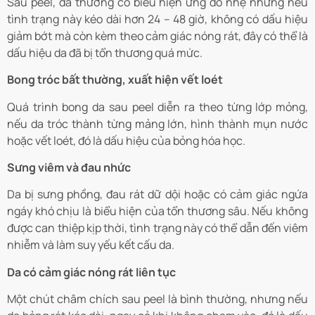
Sau peel, da thường có biểu hiện ửng đỏ nhẹ nhưng nếu
tình trạng này kéo dài hơn 24 – 48 giờ, không có dấu hiệu
giảm bớt mà còn kèm theo cảm giác nóng rát, đây có thể là
dấu hiệu da đã bị tổn thương quá mức.
Bong tróc bất thường, xuất hiện vết loét
Quá trình bong da sau peel diễn ra theo từng lớp mỏng,
nếu da tróc thành từng mảng lớn, hình thành mụn nước
hoặc vết loét, đó là dấu hiệu của bỏng hóa học.
Sưng viêm và đau nhức
Da bị sưng phồng, đau rát dữ dội hoặc có cảm giác ngứa
ngáy khó chịu là biểu hiện của tổn thương sâu. Nếu không
được can thiệp kịp thời, tình trạng này có thể dẫn đến viêm
nhiễm và làm suy yếu kết cấu da.
Da có cảm giác nóng rát liên tục
Một chút châm chích sau peel là bình thường, nhưng nếu