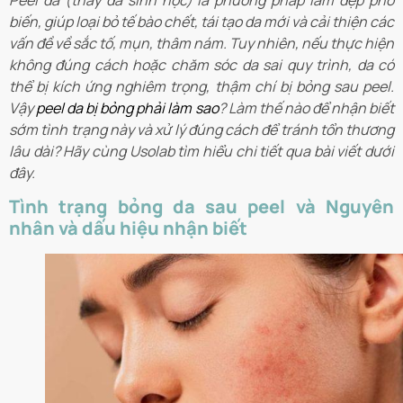
Peel da (thay da sinh học) là phương pháp làm đẹp phổ
biến, giúp loại bỏ tế bào chết, tái tạo da mới và cải thiện các
vấn đề về sắc tố, mụn, thâm nám. Tuy nhiên, nếu thực hiện
không đúng cách hoặc chăm sóc da sai quy trình, da có
thể bị kích ứng nghiêm trọng, thậm chí bị bỏng sau peel.
Vậy
peel da bị bỏng phải làm sao
? Làm thế nào để nhận biết
sớm tình trạng này và xử lý đúng cách để tránh tổn thương
lâu dài? Hãy cùng Usolab tìm hiểu chi tiết qua bài viết dưới
đây.
Tình trạng bỏng da sau peel và Nguyên
nhân và dấu hiệu nhận biết