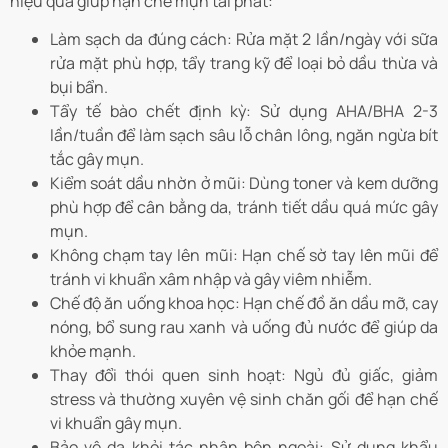
hiệu quả giúp hạn chế mụn tái phát:
Làm sạch da đúng cách: Rửa mặt 2 lần/ngày với sữa
rửa mặt phù hợp, tẩy trang kỹ để loại bỏ dầu thừa và
bụi bẩn.
Tẩy tế bào chết định kỳ: Sử dụng AHA/BHA 2-3
lần/tuần để làm sạch sâu lỗ chân lông, ngăn ngừa bít
tắc gây mụn.
Kiểm soát dầu nhờn ở mũi: Dùng toner và kem dưỡng
phù hợp để cân bằng da, tránh tiết dầu quá mức gây
mụn.
Không chạm tay lên mũi: Hạn chế sờ tay lên mũi để
tránh vi khuẩn xâm nhập và gây viêm nhiễm.
Chế độ ăn uống khoa học: Hạn chế đồ ăn dầu mỡ, cay
nóng, bổ sung rau xanh và uống đủ nước để giúp da
khỏe mạnh.
Thay đổi thói quen sinh hoạt: Ngủ đủ giấc, giảm
stress và thường xuyên vệ sinh chăn gối để hạn chế
vi khuẩn gây mụn.
Bảo vệ da khỏi tác nhân bên ngoài: Sử dụng khẩu