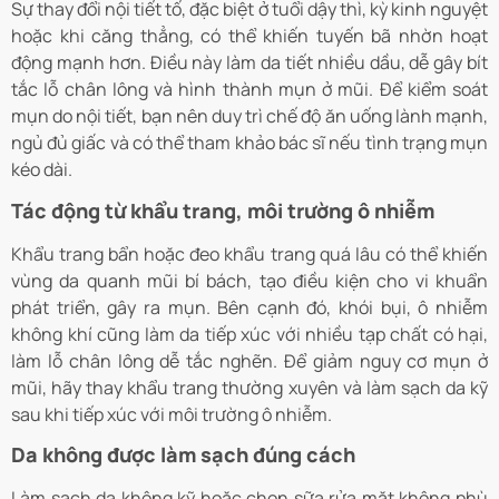
Sự thay đổi nội tiết tố, đặc biệt ở tuổi dậy thì, kỳ kinh nguyệt
hoặc khi căng thẳng, có thể khiến tuyến bã nhờn hoạt
động mạnh hơn. Điều này làm da tiết nhiều dầu, dễ gây bít
tắc lỗ chân lông và hình thành mụn ở mũi. Để kiểm soát
mụn do nội tiết, bạn nên duy trì chế độ ăn uống lành mạnh,
ngủ đủ giấc và có thể tham khảo bác sĩ nếu tình trạng mụn
kéo dài.
Tác động từ khẩu trang, môi trường ô nhiễm
Khẩu trang bẩn hoặc đeo khẩu trang quá lâu có thể khiến
vùng da quanh mũi bí bách, tạo điều kiện cho vi khuẩn
phát triển, gây ra mụn. Bên cạnh đó, khói bụi, ô nhiễm
không khí cũng làm da tiếp xúc với nhiều tạp chất có hại,
làm lỗ chân lông dễ tắc nghẽn. Để giảm nguy cơ mụn ở
mũi, hãy thay khẩu trang thường xuyên và làm sạch da kỹ
sau khi tiếp xúc với môi trường ô nhiễm.
Da không được làm sạch đúng cách
Làm sạch da không kỹ hoặc chọn sữa rửa mặt không phù