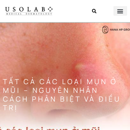
TẤT CẢ CÁC LOẠI MỤN Ở
MŨI – NGUYÊN NHÂN
CÁCH PHÂN BIỆT VÀ ĐIỀU
TRỊ
Đăng bởi
Usolab Việt Nam