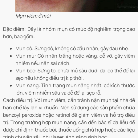
Mụn viêm ở mũi
Đặc điểm: Đây là nhóm mụn có mức độ nghiêm trọng cao
hơn, bao gồm:
Mụn đỏ: Sưng đỏ, không có đầu nhân, gây đau nhẹ.
Mụn mủ: Có nhân trắng hoặc vàng, dễ vỡ, gây viêm
nhiễm nếu nặn sai cách.
Mụn bọc: Sưng to, chứa mủ sâu dưới da, có thể để lại
sẹo nếu không điều trị kịp thời.
Mụn nang: Tình trạng mụn nặng nhất, có kích thước
lớn, viêm nhiễm sâu và dễ để lại sẹo rỗ.
Cách điều trị: Với mụn viêm, cần tránh nặn mụn tại nhà để
hạn chế lây lan vi khuẩn. Nên sử dụng các sản phẩm chứa
benzoyl peroxide hoặc retinol để giảm viêm và hỗ trợ điều
trị. Trong trường hợp mụn nặng, cần đến bác sĩ da liễu để
được chỉ định thuốc bôi, thuốc uống phù hợp hoặc các liệu
trình chuyên sâu như laser, ánh sáng sinh học.