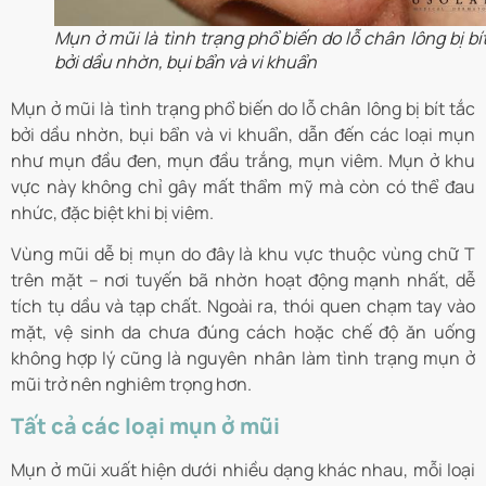
Mụn ở mũi là tình trạng phổ biến do lỗ chân lông bị bí
bởi dầu nhờn, bụi bẩn và vi khuẩn
Mụn ở mũi là tình trạng phổ biến do lỗ chân lông bị bít tắc
bởi dầu nhờn, bụi bẩn và vi khuẩn, dẫn đến các loại mụn
như mụn đầu đen, mụn đầu trắng, mụn viêm. Mụn ở khu
vực này không chỉ gây mất thẩm mỹ mà còn có thể đau
nhức, đặc biệt khi bị viêm.
Vùng mũi dễ bị mụn do đây là khu vực thuộc vùng chữ T
trên mặt – nơi tuyến bã nhờn hoạt động mạnh nhất, dễ
tích tụ dầu và tạp chất. Ngoài ra, thói quen chạm tay vào
mặt, vệ sinh da chưa đúng cách hoặc chế độ ăn uống
không hợp lý cũng là nguyên nhân làm tình trạng mụn ở
mũi trở nên nghiêm trọng hơn.
Tất cả các loại mụn ở mũi
Mụn ở mũi xuất hiện dưới nhiều dạng khác nhau, mỗi loại