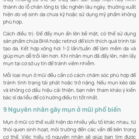
thành do lỗ chân lông bị tắc nghẽn lâu ngày, thường xuất
hiện do vệ sinh da chưa kỹ hoặc sử dụng mỹ phẩm không
phù hợp.
Cách điều trị: Để đẩy mụn ẩn lên bề mặt, có thể sử dụng
sản phẩm chứa BHA hoặc retinol để kích thích quá trình tái
tạo da. Kết hợp xông hơi 1-2 lần/tuần để làm mềm da và
giúp mụn dễ trồi lên hơn. Khi nhân mụn đã đẩy lên, nên lấy
mụn tại cơ sở uy tín để tránh viêm nhiễm.
Mỗi loại mụn ở mũi đều cần có cách chăm sóc phù hợp để
tránh tình trạng tái phát hoặc trở nặng. Nếu mụn kéo dài
và không có dấu hiệu cải thiện, bạn nên tham khảo ý kiến
bác sĩ da liễu để có hướng điều trị tốt nhất.
9 Nguyên nhân gây mụn ở mũi phổ biến
Mụn ở mũi có thể xuất hiện do nhiều yếu tố khác nhau, từ
thói quen sinh hoạt, môi trường đến các vấn đề bên trong
cơ thể. Việc hiểu rõ nguyên nhân sẽ giúp bạn tìm được