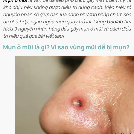
Mụn ở mũi
l
à vấn đề da liễu phổ biến, gây mất thẩm mỹ và
khó chịu nếu không được điều trị đúng cách. Việc hiểu rõ
nguyên nhân sẽ giúp bạn lựa chọn phương pháp chăm sóc
da phù hợp, ngăn ngừa mụn quay trở lại. Cùng
Usolab
tìm
hiểu 9 nguyên nhân hàng đầu gây mụn ở mũi và cách điều
trị hiệu quả qua bài viết sau!
Mụn ở mũi là gì? Vì sao vùng mũi dễ bị mụn?