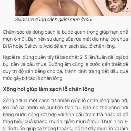
Skincare đúng cách giảm mụn ở mũi
Chăm sóc da đúng cách là bước quan trọng giúp hạn chế
mụn ở mũi. Bạn nên sử dụng sữa rửa mặt dịu nhẹ, có chứa
BHA hoặc Salicylic Acid để làm sạch sâu lỗ chân lông.
Ngoài ra, đừng quên tẩy tế bào chết 2-3 lần/tuần để loại bỏ
bụi bẩn và dầu thừa. Dưỡng ẩm cũng là bước cần thiết để
duy trì độ cân bằng cho da, tránh tình trạng tiết dầu quá
mức gây bít tắc lỗ chân lông.
Xông hơi giúp làm sạch lỗ chân lông
Xông hơi là một cách tự nhiên giúp lỗ chân lông giãn nở,
loại bỏ bã nhờn và bụi bẩn tích tụ. Bạn có thể xông hơi
bằng nước nóng kết hợp với tinh dầu tràm trà hoặc sả để
tăng hiệu quả kháng khuẩn, giảm mụn ở mũi. Thực hiện 1-
2 lần/tuần giúp da thông thoáng, hỗ trợ đẩy mụn ẩn và làm