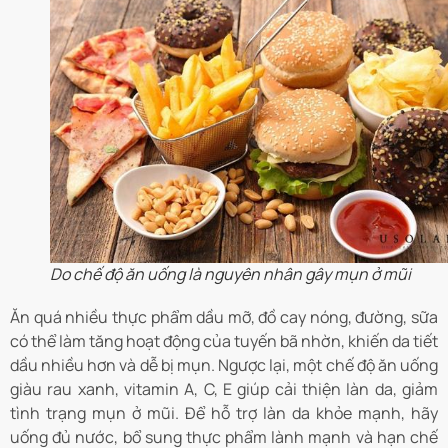
Do chế độ ăn uống là nguyên nhân gây mụn ở mũi
Ăn quá nhiều thực phẩm dầu mỡ, đồ cay nóng, đường, sữa
có thể làm tăng hoạt động của tuyến bã nhờn, khiến da tiết
dầu nhiều hơn và dễ bị mụn. Ngược lại, một chế độ ăn uống
giàu rau xanh, vitamin A, C, E giúp cải thiện làn da, giảm
tình trạng mụn ở mũi. Để hỗ trợ làn da khỏe mạnh, hãy
uống đủ nước, bổ sung thực phẩm lành mạnh và hạn chế