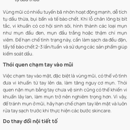
Vùng mũi có nhiều tuyến bã nhờn hoạt động mạnh, dễ tích
tụ dầu thừa, bụi bẩn và tế bào chết. Khi lỗ chân lông bị bít
tắc, vi khuẩn có cơ hội sinh sôi, hình thành các loại mụn
như mụn đầu đen, mụn đầu trắng hoặc thậm chí mụn
viêm. Để hạn chế tình trạng này, cần làm sạch da đều đặn,
tẩy tế bào chết 2-3 lần/tuần và sử dụng các sản phẩm giúp
kiểm soát dầu.
Thói quen chạm tay vào mũi
Việc chạm tay vào mặt, đặc biệt là vùng mũi, có thể vô tình
đưa vi khuẩn từ tay lên da, làm tăng nguy cơ mụn. Thói
quen nặn mụn bằng tay chưa vệ sinh cũng có thể khiến vi
khuẩn lây lan, làm mụn trở nên nghiêm trọng hơn. Vì vậy,
để tránh mụn ở mũi, hãy hạn chế chạm tay lên mặt và luôn
rửa tay sạch trước khi thực hiện các bước skincare.
Do thay đổi nội tiết tố