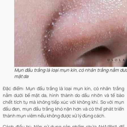
Mụn đầu trắng là loại mụn kín, có nhân trắng nằm dướ
mặt da
Đặc điểm: Mụn đầu trắng là loại mụn kín, có nhân trắng
nằm dưới bề mặt da, hình thành do dầu nhờn và tế bào
chết tích tụ mà không tiếp xúc với không khí. So với mụn
đầu đen, mụn đầu trắng khó nặn hơn và có thể phát triển
thành mụn viêm nếu không được xử lý đúng cách.
Cách điều trị: Nên sử dụng sản phẩm chứa AHA/BHA để