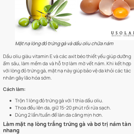
Mặt nạ lòng đỏ trứng gà và dầu oliu chữa nám
Dầu oliu giàu vitamin E và các axit béo thiết yếu giúp dưỡng
ẩm sâu, làm mềm da và hỗ trợ làm mờ vết nám. Khi kết hợp
với lòng đỏ trứng gà, mặt nạ này giúp bảo vệ da khỏi các tác
nhân gây lão hóa sớm.
Cách làm:
Trộn 1 lòng đỏ trứng gà với 1 thìa dầu oliu.
Thoa đều lên da, giữ 15-20 phút rồi rửa sạch.
Dùng 2 lần/tuần để làn da căng mịn hơn.
Làm mặt nạ lòng trắng trứng gà và bơ trị nám tàn
nhang