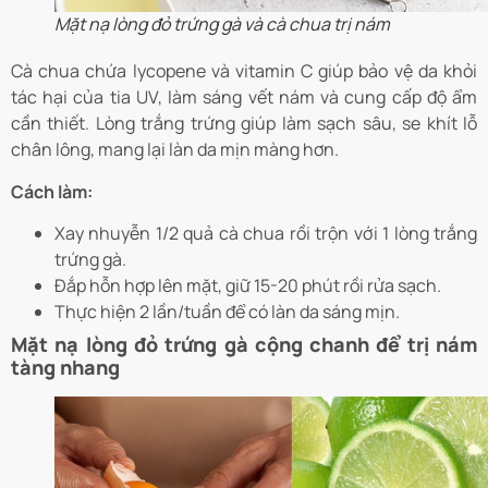
Mặt nạ lòng đỏ trứng gà và cà chua trị nám
Cà chua chứa lycopene và vitamin C giúp bảo vệ da khỏi
tác hại của tia UV, làm sáng vết nám và cung cấp độ ẩm
cần thiết. Lòng trắng trứng giúp làm sạch sâu, se khít lỗ
chân lông, mang lại làn da mịn màng hơn.
Cách làm:
Xay nhuyễn 1/2 quả cà chua rồi trộn với 1 lòng trắng
trứng gà.
Đắp hỗn hợp lên mặt, giữ 15-20 phút rồi rửa sạch.
Thực hiện 2 lần/tuần để có làn da sáng mịn.
Mặt nạ lòng đỏ trứng gà cộng chanh để trị nám
tàng nhang