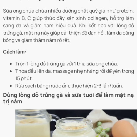
Sữa ong chúa chứa nhiều dưỡng chất quý giá như protein,
vitamin B, C giúp thúc đẩy sản sinh collagen, hỗ trợ làm
sáng da và giảm nám hiệu quả. Khi kết hợp với lòng đỏ
trứng gà, mặt nạ này giúp cải thiện độ đàn hồi, làm da căng
bóng và giảm thâm nám rõ rệt.
Cách làm:
Trộn 1 lòng đỏ trứng gà với 1 thìa sữa ong chúa.
Thoa đều lên da, massage nhẹ nhàng rồi để yên trong
15 phút.
Rửa sạch bằng nước ấm, thực hiện 2-3 lần/tuần.
Dùng lòng đỏ trứng gà và sữa tươi để làm mặt nạ
trị nám