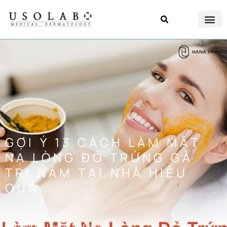
GỢI Ý 13 CÁCH LÀM MẶT
NẠ LÒNG ĐỎ TRỨNG GÀ
TRỊ NÁM TẠI NHÀ HIỆU
QUẢ
Đăng bởi
Usolab Việt Nam