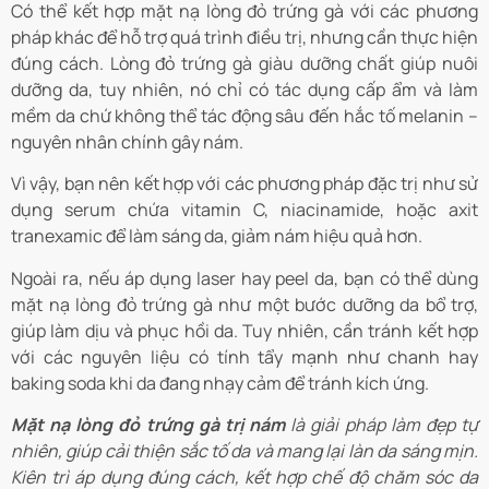
Có thể kết hợp mặt nạ lòng đỏ trứng gà với các phương
pháp khác để hỗ trợ quá trình điều trị, nhưng cần thực hiện
đúng cách. Lòng đỏ trứng gà giàu dưỡng chất giúp nuôi
dưỡng da, tuy nhiên, nó chỉ có tác dụng cấp ẩm và làm
mềm da chứ không thể tác động sâu đến hắc tố melanin –
nguyên nhân chính gây nám.
Vì vậy, bạn nên kết hợp với các phương pháp đặc trị như sử
dụng serum chứa vitamin C, niacinamide, hoặc axit
tranexamic để làm sáng da, giảm nám hiệu quả hơn.
Ngoài ra, nếu áp dụng laser hay peel da, bạn có thể dùng
mặt nạ lòng đỏ trứng gà như một bước dưỡng da bổ trợ,
giúp làm dịu và phục hồi da. Tuy nhiên, cần tránh kết hợp
với các nguyên liệu có tính tẩy mạnh như chanh hay
baking soda khi da đang nhạy cảm để tránh kích ứng.
Mặt nạ lòng đỏ trứng gà trị nám
là giải pháp làm đẹp tự
nhiên, giúp cải thiện sắc tố da và mang lại làn da sáng mịn.
Kiên trì áp dụng đúng cách, kết hợp chế độ chăm sóc da