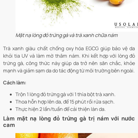
Mặt nạ lòng đỏ trứng gà và trà xanh chữa nám
Trà xanh giàu chất chống oxy hóa EGCG giúp bảo vệ da
khỏi tia UV và làm mờ thâm nám. Khi kết hợp với lòng đỏ
trứng gà, công thức này giúp da trở nên săn chắc, khỏe
mạnh và giảm sạm da do tác động từ môi trường bên ngoài.
Cách làm:
Trộn 1 lòng đỏ trứng gà với 1 thìa bột trà xanh.
Thoa hỗn hợp lên da, để 15 phút rồi rửa sạch.
Thực hiện 2 lần/tuần để cải thiện làn da.
Làm mặt nạ lòng đỏ trứng gà trị nám với nước
cam