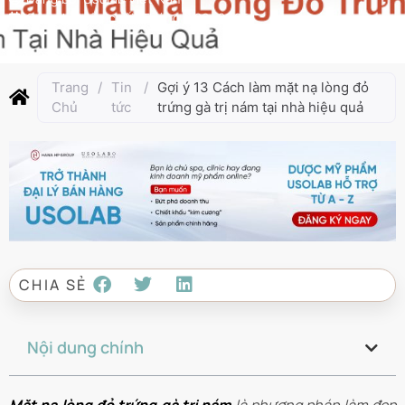
Cập nhật lần cuối:
Tháng 3 29, 2025
Trang
/
Tin
/
Gợi ý 13 Cách làm mặt nạ lòng đỏ
Chủ
tức
trứng gà trị nám tại nhà hiệu quả
CHIA SẺ
Nội dung chính