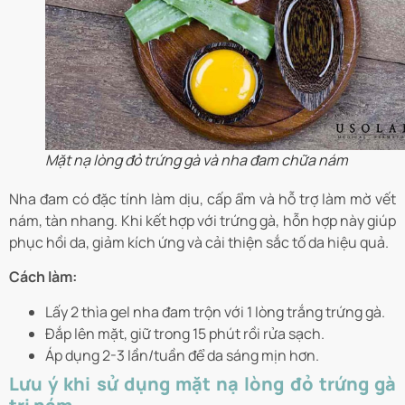
Mặt nạ lòng đỏ trứng gà và nha đam chữa nám
Nha đam có đặc tính làm dịu, cấp ẩm và hỗ trợ làm mờ vết
nám, tàn nhang. Khi kết hợp với trứng gà, hỗn hợp này giúp
phục hồi da, giảm kích ứng và cải thiện sắc tố da hiệu quả.
Cách làm:
Lấy 2 thìa gel nha đam trộn với 1 lòng trắng trứng gà.
Đắp lên mặt, giữ trong 15 phút rồi rửa sạch.
Áp dụng 2-3 lần/tuần để da sáng mịn hơn.
Lưu ý khi sử dụng mặt nạ lòng đỏ trứng gà