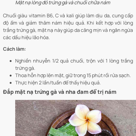
Mặt nạ lòng đỏ trứng gà và chuối chữa nám
Chuối giàu vitamin B6, C và kali giúp làm dịu da, cung cấp
độ ẩm và giảm thâm nám hiệu quả. Khi kết hợp với lòng
trắng trứng gà, mặt nạ này giúp da căng mịn và ngăn ngừa
các dấu hiệu lão hóa.
Cách làm:
Nghiền nhuyễn 1/2 quả chuối, trộn với 1 lòng trắng
trứng gà.
Thoa hỗn hợp lên mặt, giữ trong 15 phút rồi rửa sạch.
Thực hiện 2 lần/tuần để thấy hiệu quả.
Đắp mặt nạ trứng gà và nha đam để trị nám