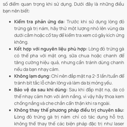
số điểm quan trọng khi sử dụng. Dưới đây là những điều
bạn nên biết:
Kiểm tra phản ứng da:
Trước khi sử dụng lòng đỏ
trứng gà trị nám, hãy thử một lượng nhỏ lên vùng da
dưới cằm hoặc cổ tay để kiểm tra xem có gây kích ứng
không.
Kết hợp với nguyên liệu phù hợp:
Lòng đỏ trứng gà
có thể pha với mật ong, sữa chua hoặc chanh để
tăng cường hiệu quả, nhưng cần tránh dùng chanh
nếu da bạn nhạy cảm.
Không lạm dụng:
Chỉ nên đắp mặt nạ 2-3 lần/tuần để
tránh bít tắc lỗ chân lông và làm da bị mỏng yếu.
Bảo vệ da sau khi dùng:
Sau khi đắp mặt nạ, da có
thể nhạy cảm hơn với ánh nắng, vì vậy hãy thoa kem
chống nắng và che chắn cẩn thận khi ra ngoài.
Không thay thế phương pháp điều trị chuyên sâu:
L
òng đỏ trứng gà trị nám chỉ có tác dụng hỗ trợ,
không thể thay thế các biện pháp đặc trị như laser