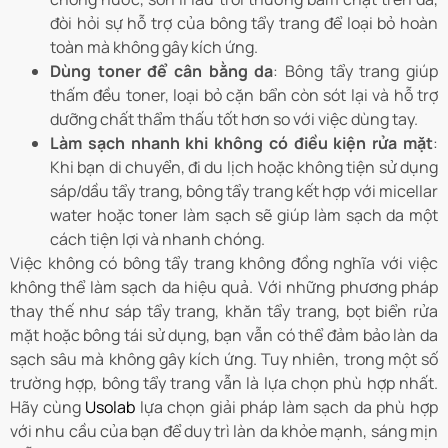
đòi hỏi sự hỗ trợ của bông tẩy trang để loại bỏ hoàn
toàn mà không gây kích ứng.
Dùng toner để cân bằng da
: Bông tẩy trang giúp
thấm đều toner, loại bỏ cặn bẩn còn sót lại và hỗ trợ
dưỡng chất thẩm thấu tốt hơn so với việc dùng tay.
Làm sạch nhanh khi không có điều kiện rửa mặt
:
Khi bạn di chuyển, đi du lịch hoặc không tiện sử dụng
sáp/dầu tẩy trang, bông tẩy trang kết hợp với micellar
water hoặc toner làm sạch sẽ giúp làm sạch da một
cách tiện lợi và nhanh chóng.
Việc không có bông tẩy trang không đồng nghĩa với việc
không thể làm sạch da hiệu quả. Với những phương pháp
thay thế như sáp tẩy trang, khăn tẩy trang, bọt biển rửa
mặt hoặc bông tái sử dụng, bạn vẫn có thể đảm bảo làn da
sạch sâu mà không gây kích ứng. Tuy nhiên, trong một số
trường hợp, bông tẩy trang vẫn là lựa chọn phù hợp nhất.
Hãy cùng
Usolab
lựa chọn giải pháp làm sạch da phù hợp
với nhu cầu của bạn để duy trì làn da khỏe mạnh, sáng mịn