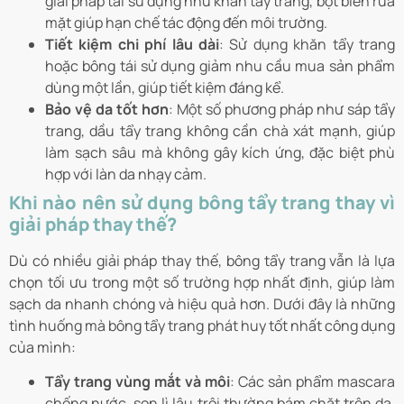
giải pháp tái sử dụng như khăn tẩy trang, bọt biển rửa
mặt giúp hạn chế tác động đến môi trường.
Tiết kiệm chi phí lâu dài
: Sử dụng khăn tẩy trang
hoặc bông tái sử dụng giảm nhu cầu mua sản phẩm
dùng một lần, giúp tiết kiệm đáng kể.
Bảo vệ da tốt hơn
: Một số phương pháp như sáp tẩy
trang, dầu tẩy trang không cần chà xát mạnh, giúp
làm sạch sâu mà không gây kích ứng, đặc biệt phù
hợp với làn da nhạy cảm.
Khi nào nên sử dụng bông tẩy trang thay vì
giải pháp thay thế?
Dù có nhiều giải pháp thay thế, bông tẩy trang vẫn là lựa
chọn tối ưu trong một số trường hợp nhất định, giúp làm
sạch da nhanh chóng và hiệu quả hơn. Dưới đây là những
tình huống mà bông tẩy trang phát huy tốt nhất công dụng
của mình:
Tẩy trang vùng mắt và môi
: Các sản phẩm mascara
chống nước, son lì lâu trôi thường bám chặt trên da,