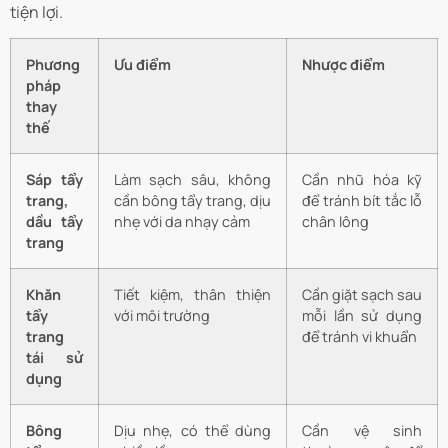
tiện lợi.
Phương
Ưu điểm
Nhược điểm
pháp
thay
thế
Sáp tẩy
Làm sạch sâu, không
Cần nhũ hóa kỹ
trang,
cần bông tẩy trang, dịu
để tránh bít tắc lỗ
dầu tẩy
nhẹ với da nhạy cảm
chân lông
trang
Khăn
Tiết kiệm, thân thiện
Cần giặt sạch sau
tẩy
với môi trường
mỗi lần sử dụng
trang
để tránh vi khuẩn
tái sử
dụng
Bông
Dịu nhẹ, có thể dùng
Cần vệ sinh