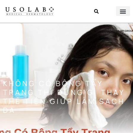
KHÔNG CÓ BÔNG TẨY
TRANG THÌ DÙNG GÌ THAY
THẾ TIỆN GIÚP LÀM SACH
DA
Đăng bởi
Usolab Việt Nam