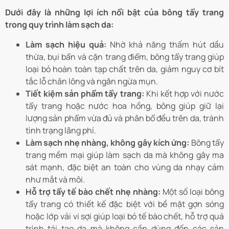
Dưới đây là những lợi ích nổi bật của bông tẩy trang
trong quy trình làm sạch da:
Làm sạch hiệu quả:
Nhờ khả năng thấm hút dầu
thừa, bụi bẩn và cặn trang điểm, bông tẩy trang giúp
loại bỏ hoàn toàn tạp chất trên da, giảm nguy cơ bít
tắc lỗ chân lông và ngăn ngừa mụn.
Tiết kiệm sản phẩm tẩy trang:
Khi kết hợp với nước
tẩy trang hoặc nước hoa hồng, bông giúp giữ lại
lượng sản phẩm vừa đủ và phân bổ đều trên da, tránh
tình trạng lãng phí.
Làm sạch nhẹ nhàng, không gây kích ứng:
Bông tẩy
trang mềm mại giúp làm sạch da mà không gây ma
sát mạnh, đặc biệt an toàn cho vùng da nhạy cảm
như mắt và môi.
Hỗ trợ tẩy tế bào chết nhẹ nhàng:
Một số loại bông
tẩy trang có thiết kế đặc biệt với bề mặt gợn sóng
hoặc lớp vải vi sợi giúp loại bỏ tế bào chết, hỗ trợ quá
trình tái tạo da mà không cần dùng đến các sản