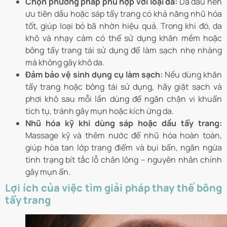
Chọn phương pháp phù hợp với loại da:
Da dầu nên
ưu tiên dầu hoặc sáp tẩy trang có khả năng nhũ hóa
tốt, giúp loại bỏ bã nhờn hiệu quả. Trong khi đó, da
khô và nhạy cảm có thể sử dụng khăn mềm hoặc
bông tẩy trang tái sử dụng để làm sạch nhẹ nhàng
mà không gây khô da.
Đảm bảo vệ sinh dụng cụ làm sạch:
Nếu dùng khăn
tẩy trang hoặc bông tái sử dụng, hãy giặt sạch và
phơi khô sau mỗi lần dùng để ngăn chặn vi khuẩn
tích tụ, tránh gây mụn hoặc kích ứng da.
Nhũ hóa kỹ khi dùng sáp hoặc dầu tẩy trang:
Massage kỹ và thêm nước để nhũ hóa hoàn toàn,
giúp hòa tan lớp trang điểm và bụi bẩn, ngăn ngừa
tình trạng bít tắc lỗ chân lông – nguyên nhân chính
gây mụn ẩn.
Lợi ích của việc tìm giải pháp thay thế bông
tẩy trang