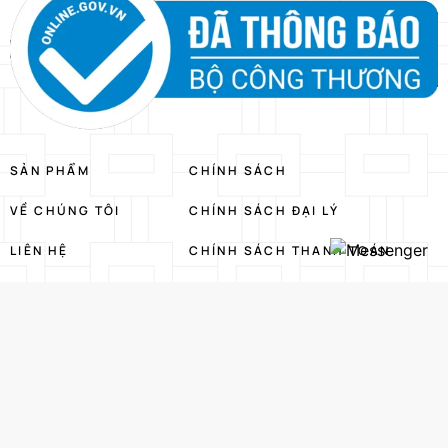
SẢN PHẨM
CHÍNH SÁCH
VỀ CHÚNG TÔI
CHÍNH SÁCH ĐẠI LÝ
LIÊN HỆ
CHÍNH SÁCH THANH TOÁN
CHÍNH SÁCH VẬN CHUYỂN
CHÍNH SÁCH ĐỔI TRẢ HÀNG
CHÍNH SÁCH BIÊN TẬP NỘI
DUNG
CHÍNH SÁCH BẢO MẬT THÔNG