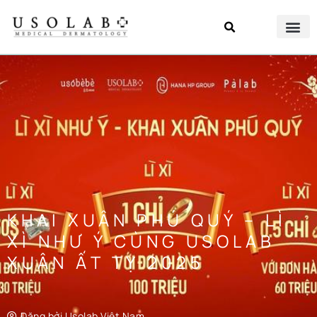
KHAI XUÂN PHÚ QUÝ – LÌ
XÌ NHƯ Ý CÙNG USOLAB
XUÂN ẤT TỴ 2025
Đăng bởi
Usolab Việt Nam