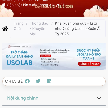
Cập nhật lần cuối:
Tháng 2 6, 2025
Trang
/
Thông Báo
/
Khai xuân phú quý – Lì xì
Chủ
- Khuyến
như ý cùng Usolab Xuân Ất
Mại
Tỵ 2025
CHIA SẺ
Nội dung chính