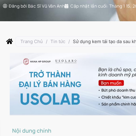
Đăng bởi
Bác Sĩ Vũ Vân Anh
Cập nhật lần cuối:
Tháng 1 15, 
Trang Chủ
/
Tin tức
/
Sử dụng kem tái tạo da sau k
Nội dung chính