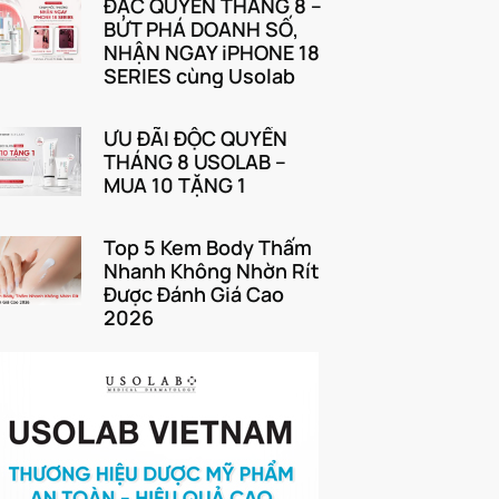
ĐẶC QUYỀN THÁNG 8 –
BỨT PHÁ DOANH SỐ,
NHẬN NGAY iPHONE 18
SERIES cùng Usolab
ƯU ĐÃI ĐỘC QUYỀN
THÁNG 8 USOLAB –
MUA 10 TẶNG 1
Top 5 Kem Body Thấm
Nhanh Không Nhờn Rít
Được Đánh Giá Cao
2026