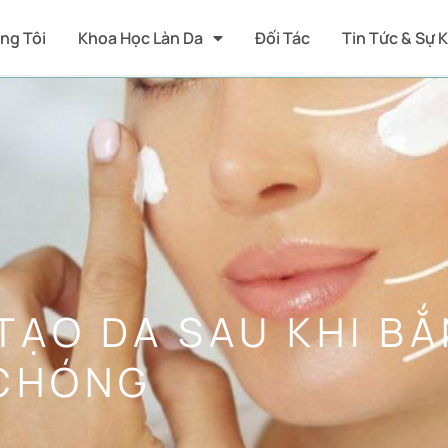
ng Tôi
Khoa Học Làn Da
Đối Tác
Tin Tức & Sự 
TẠO DA SAU KHI BẮ
 CHÓNG