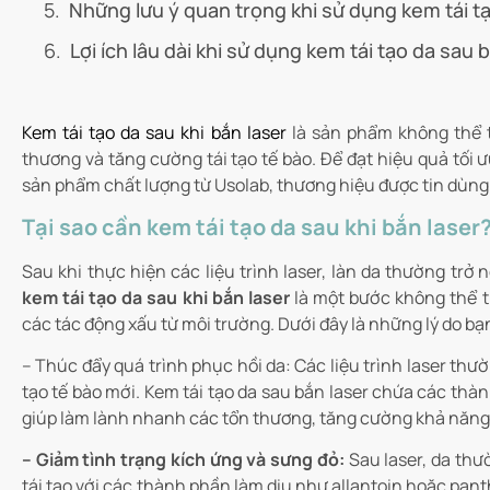
Những lưu ý quan trọng khi sử dụng kem tái t
Lợi ích lâu dài khi sử dụng kem tái tạo da sau 
Kem tái tạo da sau khi bắn laser
là sản phẩm không thể t
thương và tăng cường tái tạo tế bào. Để đạt hiệu quả tối
sản phẩm chất lượng từ Usolab, thương hiệu được tin dùng
Tại sao cần kem tái tạo da sau khi bắn laser
Sau khi thực hiện các liệu trình laser, làn da thường trở
kem tái tạo da sau khi bắn laser
là một bước không thể th
các tác động xấu từ môi trường. Dưới đây là những lý do bạ
– Thúc đẩy quá trình phục hồi da: Các liệu trình laser thư
tạo tế bào mới. Kem tái tạo da sau bắn laser chứa các thà
giúp làm lành nhanh các tổn thương, tăng cường khả năng t
– Giảm tình trạng kích ứng và sưng đỏ:
Sau laser, da thư
tái tạo với các thành phần làm dịu như allantoin hoặc pant