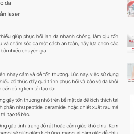
ạo da
bắn laser
hiếu giúp phục hồi làn da nhanh chóng, làm dịu tổn
 ưu và chăm sóc da một cách an toàn, hãy lựa chọn các
 bởi nhiều chuyên gia.
?
 nên nhạy cảm và dễ tổn thương. Lúc này, việc sử dụng
iếu để thúc đẩy quá trình phục hồi và bảo vệ da khỏi
n cần dùng kem tái tạo da:
ờng gây tổn thương nhỏ trên bề mặt da để kích thích tái
nh phần như peptide, ceramide, hoặc chiết xuất rau má
ái tạo tế bào.
ờng gặp tình trạng đỏ rát hoặc cảm giác khó chịu. Kem
henol sẽ giúp giảm kích ứng, mang lại cảm giác dễ chịu