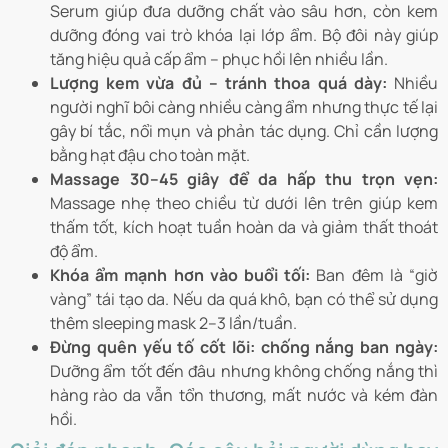
Serum giúp đưa dưỡng chất vào sâu hơn, còn kem
dưỡng đóng vai trò khóa lại lớp ẩm. Bộ đôi này giúp
tăng hiệu quả cấp ẩm – phục hồi lên nhiều lần.
Lượng kem vừa đủ – tránh thoa quá dày:
Nhiều
người nghĩ bôi càng nhiều càng ẩm nhưng thực tế lại
gây bí tắc, nổi mụn và phản tác dụng. Chỉ cần lượng
bằng hạt đậu cho toàn mặt.
Massage 30–45 giây để da hấp thu trọn vẹn:
Massage nhẹ theo chiều từ dưới lên trên giúp kem
thấm tốt, kích hoạt tuần hoàn da và giảm thất thoát
độ ẩm.
Khóa ẩm mạnh hơn vào buổi tối:
Ban đêm là “giờ
vàng” tái tạo da. Nếu da quá khô, bạn có thể sử dụng
thêm sleeping mask 2–3 lần/tuần.
Đừng quên yếu tố cốt lõi: chống nắng ban ngày:
Dưỡng ẩm tốt đến đâu nhưng không chống nắng thì
hàng rào da vẫn tổn thương, mất nước và kém đàn
hồi.