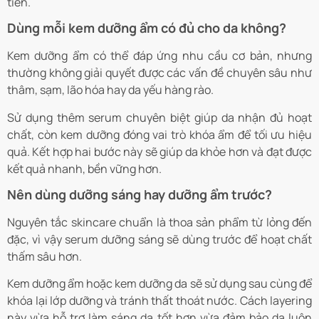
tiền.
Dùng mỗi kem dưỡng ẩm có đủ cho da không?
Kem dưỡng ẩm có thể đáp ứng nhu cầu cơ bản, nhưng
thường không giải quyết được các vấn đề chuyên sâu như
thâm, sạm, lão hóa hay da yếu hàng rào.
Sử dụng thêm serum chuyên biệt giúp da nhận đủ hoạt
chất, còn kem dưỡng đóng vai trò khóa ẩm để tối ưu hiệu
quả. Kết hợp hai bước này sẽ giúp da khỏe hơn và đạt được
kết quả nhanh, bền vững hơn.
Nên dùng dưỡng sáng hay dưỡng ẩm trước?
Nguyên tắc skincare chuẩn là thoa sản phẩm từ lỏng đến
đặc, vì vậy serum dưỡng sáng sẽ dùng trước để hoạt chất
thấm sâu hơn.
Kem dưỡng ẩm hoặc kem dưỡng da sẽ sử dụng sau cùng để
khóa lại lớp dưỡng và tránh thất thoát nước. Cách layering
này vừa hỗ trợ làm sáng da tốt hơn vừa đảm bảo da luôn