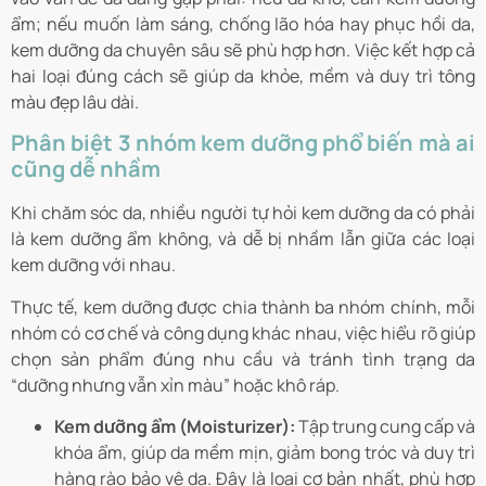
ẩm; nếu muốn làm sáng, chống lão hóa hay phục hồi da,
kem dưỡng da chuyên sâu sẽ phù hợp hơn. Việc kết hợp cả
hai loại đúng cách sẽ giúp da khỏe, mềm và duy trì tông
màu đẹp lâu dài.
Phân biệt 3 nhóm kem dưỡng phổ biến mà ai
cũng dễ nhầm
Khi chăm sóc da, nhiều người tự hỏi kem dưỡng da có phải
là kem dưỡng ẩm không, và dễ bị nhầm lẫn giữa các loại
kem dưỡng với nhau.
Thực tế, kem dưỡng được chia thành ba nhóm chính, mỗi
nhóm có cơ chế và công dụng khác nhau, việc hiểu rõ giúp
chọn sản phẩm đúng nhu cầu và tránh tình trạng da
“dưỡng nhưng vẫn xỉn màu” hoặc khô ráp.
Kem dưỡng ẩm (Moisturizer):
Tập trung cung cấp và
khóa ẩm, giúp da mềm mịn, giảm bong tróc và duy trì
hàng rào bảo vệ da. Đây là loại cơ bản nhất, phù hợp