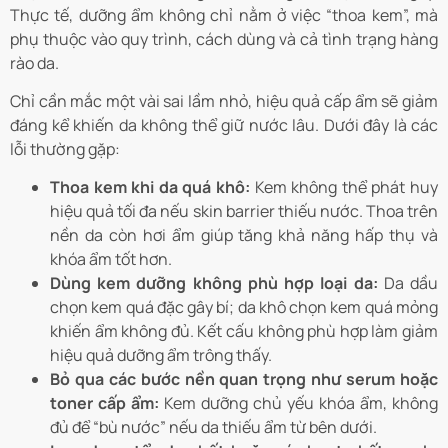
Thực tế, dưỡng ẩm không chỉ nằm ở việc “thoa kem”, mà
phụ thuộc vào quy trình, cách dùng và cả tình trạng hàng
rào da.
Chỉ cần mắc một vài sai lầm nhỏ, hiệu quả cấp ẩm sẽ giảm
đáng kể khiến da không thể giữ nước lâu. Dưới đây là các
lỗi thường gặp:
Thoa kem khi da quá khô:
Kem không thể phát huy
hiệu quả tối đa nếu skin barrier thiếu nước. Thoa trên
nền da còn hơi ẩm giúp tăng khả năng hấp thụ và
khóa ẩm tốt hơn.
Dùng kem dưỡng không phù hợp loại da:
Da dầu
chọn kem quá đặc gây bí; da khô chọn kem quá mỏng
khiến ẩm không đủ. Kết cấu không phù hợp làm giảm
hiệu quả dưỡng ẩm trông thấy.
Bỏ qua các bước nền quan trọng như serum hoặc
toner cấp ẩm:
Kem dưỡng chủ yếu khóa ẩm, không
đủ để “bù nước” nếu da thiếu ẩm từ bên dưới.