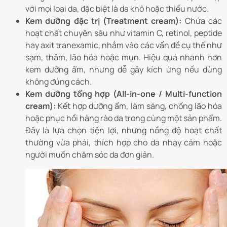
với mọi loại da, đặc biệt là da khô hoặc thiếu nước.
Kem dưỡng đặc trị (Treatment cream):
Chứa các
hoạt chất chuyên sâu như vitamin C, retinol, peptide
hay axit tranexamic, nhắm vào các vấn đề cụ thể như
sạm, thâm, lão hóa hoặc mụn. Hiệu quả nhanh hơn
kem dưỡng ẩm, nhưng dễ gây kích ứng nếu dùng
không đúng cách.
Kem dưỡng tổng hợp (All-in-one / Multi-function
cream):
Kết hợp dưỡng ẩm, làm sáng, chống lão hóa
hoặc phục hồi hàng rào da trong cùng một sản phẩm.
Đây là lựa chọn tiện lợi, nhưng nồng độ hoạt chất
thường vừa phải, thích hợp cho da nhạy cảm hoặc
người muốn chăm sóc da đơn giản.