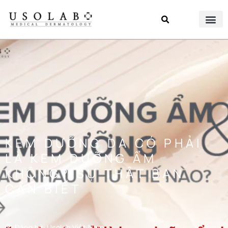
KEM DƯỠNG DA CÓ PHẢI
LÀ KEM DƯỠNG ẨM
KHÔNG? SỰ THẬT BẠN
CẦN BIẾT
Đăng bởi
Usolab Việt Nam