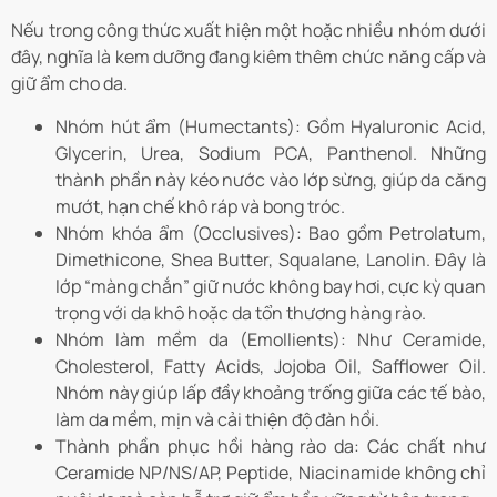
Nếu trong công thức xuất hiện một hoặc nhiều nhóm dưới
đây, nghĩa là kem dưỡng đang kiêm thêm chức năng cấp và
giữ ẩm cho da.
Nhóm hút ẩm (Humectants): Gồm Hyaluronic Acid,
Glycerin, Urea, Sodium PCA, Panthenol. Những
thành phần này kéo nước vào lớp sừng, giúp da căng
mướt, hạn chế khô ráp và bong tróc.
Nhóm khóa ẩm (Occlusives): Bao gồm Petrolatum,
Dimethicone, Shea Butter, Squalane, Lanolin. Đây là
lớp “màng chắn” giữ nước không bay hơi, cực kỳ quan
trọng với da khô hoặc da tổn thương hàng rào.
Nhóm làm mềm da (Emollients): Như Ceramide,
Cholesterol, Fatty Acids, Jojoba Oil, Safflower Oil.
Nhóm này giúp lấp đầy khoảng trống giữa các tế bào,
làm da mềm, mịn và cải thiện độ đàn hồi.
Thành phần phục hồi hàng rào da: Các chất như
Ceramide NP/NS/AP, Peptide, Niacinamide không chỉ