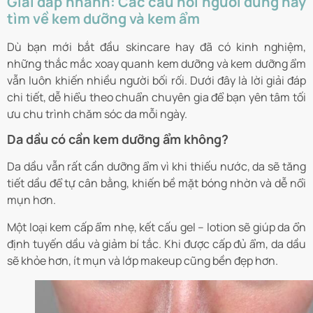
Giải đáp nhanh: Các câu hỏi người dùng hay
tìm về kem dưỡng và kem ẩm
Dù bạn mới bắt đầu skincare hay đã có kinh nghiệm,
những thắc mắc xoay quanh kem dưỡng và kem dưỡng ẩm
vẫn luôn khiến nhiều người bối rối. Dưới đây là lời giải đáp
chi tiết, dễ hiểu theo chuẩn chuyên gia để bạn yên tâm tối
ưu chu trình chăm sóc da mỗi ngày.
Da dầu có cần kem dưỡng ẩm không?
Da dầu vẫn rất cần dưỡng ẩm vì khi thiếu nước, da sẽ tăng
tiết dầu để tự cân bằng, khiến bề mặt bóng nhờn và dễ nổi
mụn hơn.
Một loại kem cấp ẩm nhẹ, kết cấu gel – lotion sẽ giúp da ổn
định tuyến dầu và giảm bí tắc. Khi được cấp đủ ẩm, da dầu
sẽ khỏe hơn, ít mụn và lớp makeup cũng bền đẹp hơn.