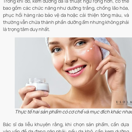
Trong khi đó, kem dưỡng da là thuật ngữ rộng hơn, có thể
bao gồm các chức năng như dưỡng trắng, chống lão hóa,
phục hồi hàng rào bảo vệ da hoặc cải thiện tông màu, và
thường vẫn chứa thành phần dưỡng ẩm nhưng không phải
là trọng tâm duy nhất.
Thực tế hai sản phẩm có cơ chế và mục đích khác nha
Bác sĩ da liễu khuyên rằng, khi chọn sản phẩm, cần dựa
vào vấn đề da đang gặp phải: nếu da khô, cần kem dưỡng