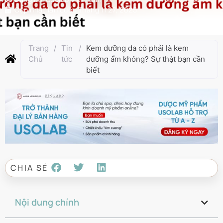
Cập nhật lần cuối:
Tháng 11 27, 2025
Trang
/
Tin
/
Kem dưỡng da có phải là kem
Chủ
tức
dưỡng ẩm không? Sự thật bạn cần
biết
CHIA SẺ
Nội dung chính