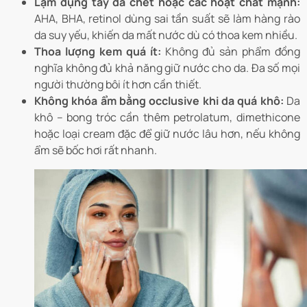
Lạm dụng tẩy da chết hoặc các hoạt chất mạnh:
AHA, BHA, retinol dùng sai tần suất sẽ làm hàng rào
da suy yếu, khiến da mất nước dù có thoa kem nhiều.
Thoa lượng kem quá ít:
Không đủ sản phẩm đồng
nghĩa không đủ khả năng giữ nước cho da. Đa số mọi
người thường bôi ít hơn cần thiết.
Không khóa ẩm bằng occlusive khi da quá khô:
Da
khô – bong tróc cần thêm petrolatum, dimethicone
hoặc loại cream đặc để giữ nước lâu hơn, nếu không
ẩm sẽ bốc hơi rất nhanh.