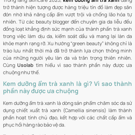
Trong làng skincare 2025,
kem dưỡng ẩm trà xanh
đang
trở thành hiện tượng được hàng triệu tín đồ làm đẹp săn
đón nhờ khả năng cấp ẩm vượt trội và chống lão hóa tự
nhiên. Từ các beauty blogger đến chuyên gia da liễu đều
đồng loạt khẳng định sức mạnh của thành phần trà xanh
trong việc làm dịu da, kiểm soát dầu và mang lại làn da
khỏe mạnh rạng rỡ. Xu hướng “green beauty” không chỉ là
trào lưu nhất thời mà đã trở thành lựa chọn thông minh
của những người yêu làn da và trân trọng thiên nhiên.
Cùng
Usolab
tìm hiểu vì sao thành phần này được ưa
chuộng như thế.
Kem dưỡng ẩm trà xanh là gì? Vì sao thành
phần này được ưa chuộng
Kem dưỡng ẩm trà xanh là dòng sản phẩm chăm sóc da sử
dụng chiết xuất trà xanh (Camellia sinensis) làm thành
phần hoạt tính chủ đạo, kết hợp với các chất cấp ẩm và
phục hồi hàng rào bảo vệ da.