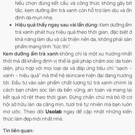
Nếu chọn đúng kết cấu và công thức không gây bít
tắc, kem dưỡng ẩm trà xanh còn hỗ trợ làm dịu và ổn
định da mụn nhẹ.
Hiệu quả thấy ngay sau vài lần dùng:
Kem dưỡng ẩm
trà xanh phát huy hiệu quả theo thời gian, đặc biệt ở
khả năng làm dịu và cải thiện nền da, không phải sản
phẩm mang tính “tức thì”.
Kem dưỡng ẩm trà xanh
không chỉ là một xu hướng nhất
thời mà đã khẳng định vị thế là giải pháp chăm sóc da toàn
diện, phù hợp với mọi loại da và đáp ứng tiêu chí “sạch –
xanh – hiệu quả” mà thế hệ skincare hiện đại đang hướng
tới. Đầu tư vào sản phẩm chất lượng từ trà xanh chính là
cách bạn chăm sóc làn da bền vững, an toàn và mang lại
kết quả rõ rệt theo thời gian. Đừng chần chừ mà bỏ lỡ cơ
hội sở hữu làn da căng mịn, tươi trẻ tự nhiên mà bạn luôn
mơ ước. Theo dõi
Usolab
ngay để cập nhật những kiến
thức làm đẹp mới nhất nhé.
Tin liên quan: