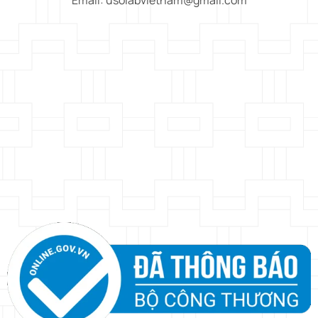
Email: usolabvietnam@gmail.com