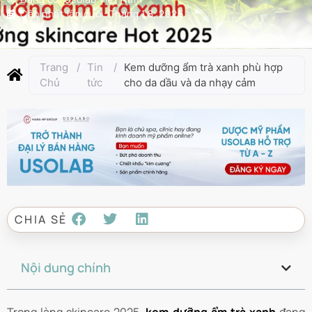
Cập nhật lần cuối:
Tháng 1 8, 2026
Trang
/
Tin
/
Kem dưỡng ẩm trà xanh phù hợp
Chủ
tức
cho da dầu và da nhạy cảm
CHIA SẺ
Nội dung chính