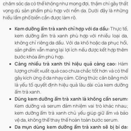
chăm sóc da có thể không như mong đợi, thậm chí gây thất
vọng dù sản phẩm phù hợp với nền da. Dưới đây là những
hiểu lầm phổ biến cần được làm rõ.
Kem dưỡng ẩm trà xanh chỉ hợp với da dầu:
Thực tế,
kem dưỡng ẩm trà xanh phù hợp với nhiều loại da,
không chỉ riêng da dầu. Với da khô hoặc da phục hồi,
sản phẩm vẫn mang lại lợi ích nếu được kết hợp thêm
bước khóa ẩm phù hợp.
Càng nhiều trà xanh thì hiệu quả càng cao:
Hàm
lượng chiết xuất quá cao chưa chắc tốt hơn và có thể
gây kích ứng ở da nhạy cảm. Công thức cân bằng mới
là yếu tố quyết định hiệu quả lâu dài của kem dưỡng
ẩm trà xanh.
Dùng kem dưỡng ẩm trà xanh là không cần serum:
Kem dưỡng và serum đảm nhiệm vai trò khác nhau;
kem dưỡng ẩm trà xanh chủ yếu giúp giữ ẩm và bảo
vệ da, không thể thay thế hoàn toàn bước serum.
Da mụn dùng kem dưỡng ẩm trà xanh sẽ bị bí da: