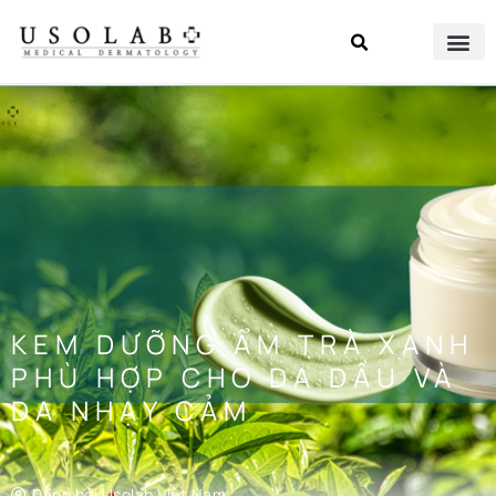
KEM DƯỠNG ẨM TRÀ XANH
PHÙ HỢP CHO DA DẦU VÀ
DA NHẠY CẢM
Đăng bởi
Usolab Việt Nam