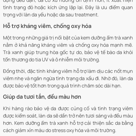
dụng đều đặn, da có xu hướng ổn định hơn, ít xuất hiện
tình trạng đỏ hoặc kích ứng lặp lại. Đây là ưu điểm quan
trọng với làn da yếu hoặc da sau treatment.
Hỗ trợ kháng viêm, chống oxy hóa
Một trong những giá trị nổi bật của kem dưỡng ẩm trà xanh
nằm ở khả năng kháng viêm và chống oxy hóa mạnh mẽ.
Trà xanh giúp trung hòa gốc tự do, bảo vệ tế bào da khỏi
tổn thương do tia UV và ô nhiễm môi trường.
Đồng thời, đặc tính kháng viêm hỗ trợ làm dịu các nốt mụn
viêm nhẹ và ngăn ngừa tình trạng da xấu đi. Nhờ đó, làn da
được bảo vệ tốt hơn trong quá trình chăm sóc dài hạn.
Giúp da tươi tắn, đều màu hơn
Khi hàng rào bảo vệ da được củng cố và tình trạng viêm
được kiểm soát, làn da sẽ dần trở nên tươi sáng và đều màu
hơn. Kem dưỡng ẩm trà xanh hỗ trợ cải thiện sắc da bằng
cách giảm xỉn màu do stress oxy hóa và môi trường.