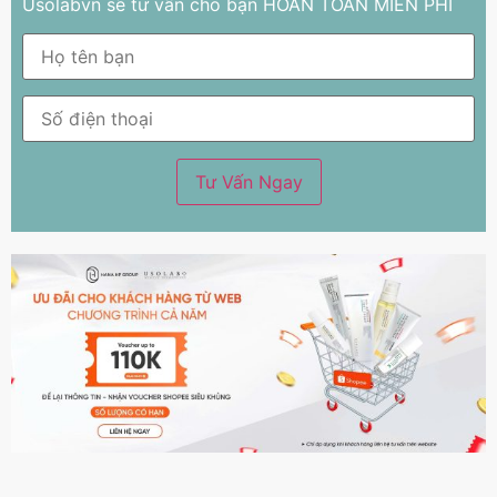
Usolabvn sẽ tư vấn cho bạn HOÀN TOÀN MIỄN PHÍ