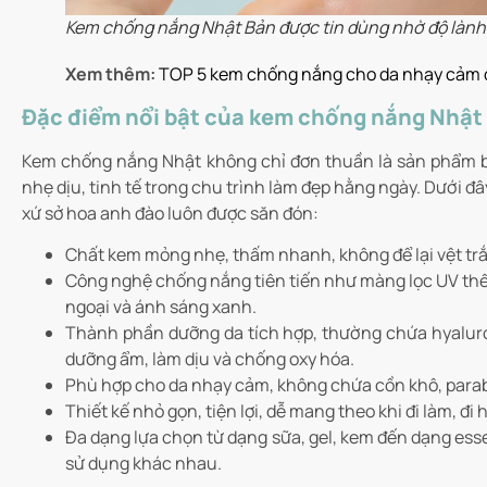
Kem chống nắng Nhật Bản được tin dùng nhờ độ lành 
Xem thêm:
TOP 5 kem chống nắng cho da nhạy cảm đ
Đặc điểm nổi bật của kem chống nắng Nhật
Kem chống nắng Nhật không chỉ đơn thuần là sản phẩm bả
nhẹ dịu, tinh tế trong chu trình làm đẹp hằng ngày. Dưới đ
xứ sở hoa anh đào luôn được săn đón:
Chất kem mỏng nhẹ, thấm nhanh, không để lại vệt trắ
Công nghệ chống nắng tiên tiến như màng lọc UV thế h
ngoại và ánh sáng xanh.
Thành phần dưỡng da tích hợp, thường chứa hyaluron
dưỡng ẩm, làm dịu và chống oxy hóa.
Phù hợp cho da nhạy cảm, không chứa cồn khô, parab
Thiết kế nhỏ gọn, tiện lợi, dễ mang theo khi đi làm, đi 
Đa dạng lựa chọn từ dạng sữa, gel, kem đến dạng ess
sử dụng khác nhau.