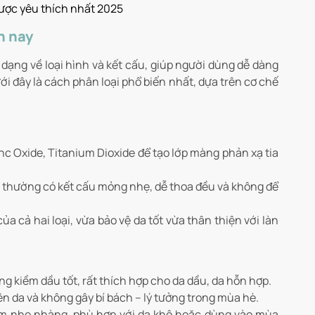
ược yêu thích nhất 2025
n nay
dạng về loại hình và kết cấu, giúp người dùng dễ dàng
i đây là cách phân loại phổ biến nhất, dựa trên cơ chế
c Oxide, Titanium Dioxide để tạo lớp màng phản xạ tia
, thường có kết cấu mỏng nhẹ, dễ thoa đều và không để
a cả hai loại, vừa bảo vệ da tốt vừa thân thiện với làn
 kiềm dầu tốt, rất thích hợp cho da dầu, da hỗn hợp.
n da và không gây bí bách – lý tưởng trong mùa hè.
ẩm nhẹ nhàng, phù hợp với da khô hoặc dùng vào mùa