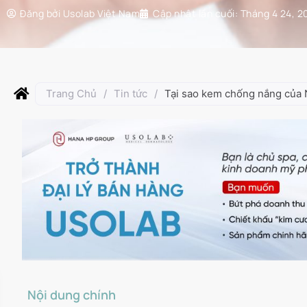
Đăng bởi
Usolab Việt Nam
Cập nhật lần cuối:
Tháng 4 24, 2
Trang Chủ
/
Tin tức
/
Tại sao kem chống nắng của 
Nội dung chính