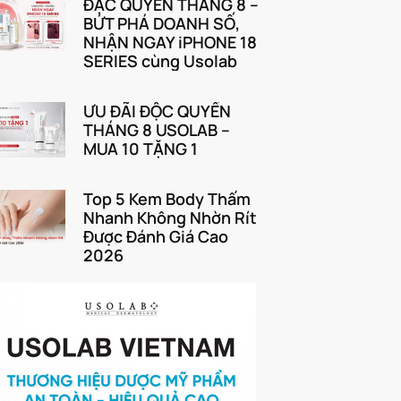
ĐẶC QUYỀN THÁNG 8 –
BỨT PHÁ DOANH SỐ,
NHẬN NGAY iPHONE 18
SERIES cùng Usolab
ƯU ĐÃI ĐỘC QUYỀN
THÁNG 8 USOLAB –
MUA 10 TẶNG 1
Top 5 Kem Body Thấm
Nhanh Không Nhờn Rít
Được Đánh Giá Cao
2026