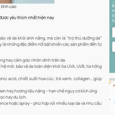
B
tính cao
m
t
ược yêu thích nhất hiện nay
t
o vệ da khỏi ánh nắng, mà còn là “trợ thủ dưỡng da”
ây là những đặc điểm nổi bật khiến các sản phẩm đến từ
ng hay cảm giác nhờn dính trên da.
ệ mới, bảo vệ da toàn diện khỏi tia UVA, UVB, tia hồng
ic acid, chiết xuất hoa cúc, trà xanh, collagen… giúp
en hay hương liệu nặng – hạn chế nguy cơ kích ứng.
học hay du lịch.
ence hoặc spray – phù hợp với nhiều loại da và nhu cầu