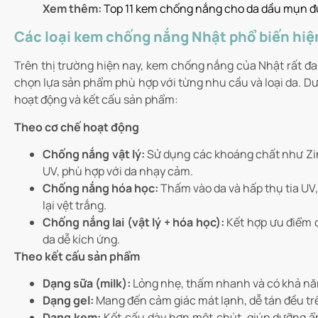
Xem thêm:
Top 11 kem chống nắng cho da dầu mụn đ
Các loại kem chống nắng Nhật phổ biến hiệ
Trên thị trường hiện nay, kem chống nắng của Nhật rất đa 
chọn lựa sản phẩm phù hợp với từng nhu cầu và loại da. Dướ
hoạt động và kết cấu sản phẩm:
Theo cơ chế hoạt động
Chống nắng vật lý:
Sử dụng các khoáng chất như Zin
UV, phù hợp với da nhạy cảm.
Chống nắng hóa học:
Thấm vào da và hấp thụ tia UV
lại vệt trắng.
Chống nắng lai (vật lý + hóa học):
Kết hợp ưu điểm củ
da dễ kích ứng.
Theo kết cấu sản phẩm
Dạng sữa (milk):
Lỏng nhẹ, thấm nhanh và có khả năng
Dạng gel:
Mang đến cảm giác mát lạnh, dễ tán đều trê
Dạng kem:
Kết cấu dày hơn một chút, giúp dưỡng 