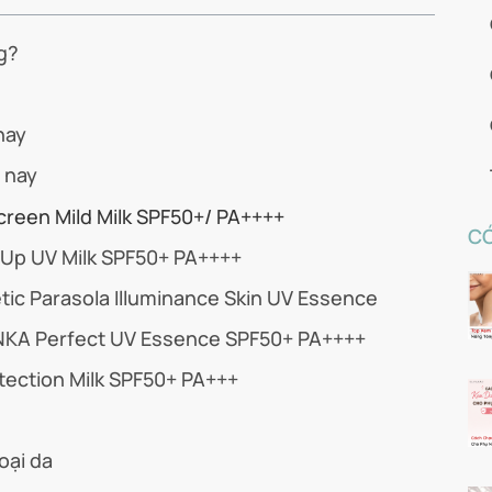
g?
nay
 nay
reen Mild Milk SPF50+/ PA++++
CÓ
Up UV Milk SPF50+ PA++++
ic Parasola Illuminance Skin UV Essence
NKA Perfect UV Essence SPF50+ PA++++
tection Milk SPF50+ PA+++
oại da