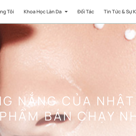
ng Tôi
Khoa Học Làn Da
Đối Tác
Tin Tức & Sự 
NG NẮNG CỦA NHẬT
 PHẨM BÁN CHẠY N