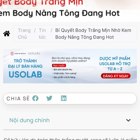
Cập nhật lần cuối:
Tháng 7 16, 2026
Trang
/
Tin
/
Bí Quyết Body Trắng Mịn Nhờ Kem
Chủ
tức
Body Nâng Tông Đang Hot
CHIA SẺ
Nội dung chính