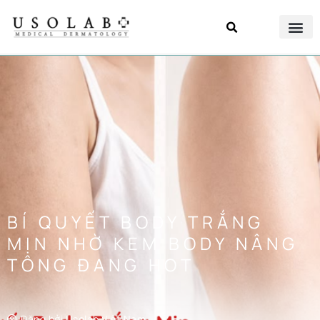
BÍ QUYẾT BODY TRẮNG
MỊN NHỜ KEM BODY NÂNG
TÔNG ĐANG HOT
Đăng bởi
Usolab Việt Nam