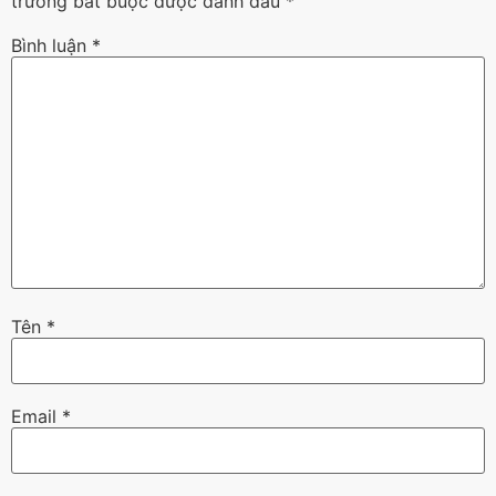
trường bắt buộc được đánh dấu
*
Bình luận
*
Tên
*
Email
*