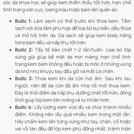
sóc da khoa học sẽ giúp kem thẩm thấu tốt hơn, hạn chế
tình trạng vón cục, loang màu hoặc bám lên quần áo.
Bước 1:
Làm sạch cơ thể trước khi thoa kem: Tắm
sạch với sữa tắm phù hợp để loại bỏ bụi bẩn, dầu thừa
và mồ hôi trên da. Da sạch sẽ giúp kem body nâng
tone bám đều và hấp thụ tốt hơn.
Bước 2:
Tẩy tế bào chết 1–2 lần/tuần: Loại bỏ lớp
sừng già giúp bề mặt da mịn màng, hạn chế tình
trạng kem bám không đều hoặc bị mốc ở những vùng
da khô như khuỷu tay, đầu gối và mắt cá chân.
Bước 3:
Thoa kem khi da còn hơi ẩm: Sau khi lau
người, nên để da còn độ ẩm nhẹ rồi mới thoa kem.
Đây là thời điểm da hấp thu dưỡng chất tốt hơn, đồng
thời giúp lớp kem tán mỏng và tự nhiên hơn.
Bước 4:
Lấy lượng kem vừa đủ và chia thành nhiều
điểm: Không nên lấy quá nhiều kem trong một lần.
Hãy chấm kem lên từng vùng như tay, chân, cổ hoặc
vai rồi tán đều để lớp kem phủ đồng nhất, tránh hiện