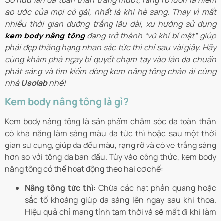
Sở hữu làn da toàn thân trắng mướt, rạng rỡ luôn là niềm
ao ước của mọi cô gái, nhất là khi hè sang. Thay vì mất
nhiều thời gian dưỡng trắng lâu dài, xu hướng sử dụng
kem body nâng tông
đang trở thành “vũ khí bí mật” giúp
phái đẹp thăng hạng nhan sắc tức thì chỉ sau vài giây. Hãy
cùng khám phá ngay bí quyết chạm tay vào làn da chuẩn
phát sáng và tìm kiếm dòng kem nâng tông chân ái cùng
nhà
Usolab
nhé!
Kem body nâng tông là gì?
Kem body nâng tông là sản phẩm chăm sóc da toàn thân
có khả năng làm sáng màu da tức thì hoặc sau một thời
gian sử dụng, giúp da đều màu, rạng rỡ và có vẻ trắng sáng
hơn so với tông da ban đầu. Tùy vào công thức, kem body
nâng tông có thể hoạt động theo hai cơ chế:
Nâng tông tức thì:
Chứa các hạt phản quang hoặc
sắc tố khoáng giúp da sáng lên ngay sau khi thoa.
Hiệu quả chỉ mang tính tạm thời và sẽ mất đi khi làm