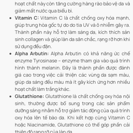
hoạt chất này còn tăng cường hàng rào bảo vệ da và
giảm mất nước qua biểu bì.
Vitamin C:
Vitamin C là chất chống oxy hóa mạnh,
giúp trung hòa gốc tự do do tia UV và ô nhiễm gây ra.
Thành phần này hỗ trợ làm sáng da, kích thích sản
sinh collagen và giúp làn da săn chắc, rạng rỡ hơn khi
sử dụng đều đặn.
Alpha Arbutin:
Alpha Arbutin có khả năng ức chế
enzyme Tyrosinase – enzyme tham gia vào quá trình
hình thành melanin. Đây là thành phần được đánh
giá cao trong việc cải thiện các vùng da sạm màu,
giúp da sáng đều màu mà ít gây kích ứng hơn nhiều
hoạt chất làm trắng khác.
Glutathione:
Glutathione là chất chống oxy hóa nội
sinh, thường được bổ sung trong các sản phẩm
dưỡng sáng nhằm hỗ trợ giảm tác động của quá trình
oxy hóa lên tế bào da. Khi kết hợp cùng Vitamin C
hoặc Niacinamide, Glutathione có thể góp phần cải
thiện độ rạng rỡ của làn da.