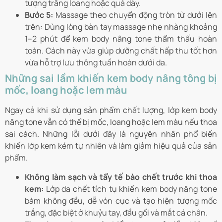
tượng trắng loang hoặc quá dày.
Bước 5:
Massage theo chuyển động tròn từ dưới lên
trên: Dùng lòng bàn tay massage nhẹ nhàng khoảng
1–2 phút để kem body nâng tone thẩm thấu hoàn
toàn. Cách này vừa giúp dưỡng chất hấp thu tốt hơn
vừa hỗ trợ lưu thông tuần hoàn dưới da.
Những sai lầm khiến kem body nâng tông bị
mốc, loang hoặc lem màu
Ngay cả khi sử dụng sản phẩm chất lượng, lớp kem body
nâng tone vẫn có thể bị mốc, loang hoặc lem màu nếu thoa
sai cách. Những lỗi dưới đây là nguyên nhân phổ biến
khiến lớp kem kém tự nhiên và làm giảm hiệu quả của sản
phẩm.
Không làm sạch và tẩy tế bào chết trước khi thoa
kem:
Lớp da chết tích tụ khiến kem body nâng tone
bám không đều, dễ vón cục và tạo hiện tượng mốc
trắng, đặc biệt ở khuỷu tay, đầu gối và mắt cá chân.