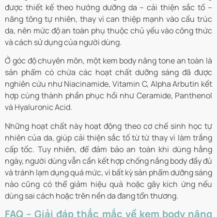
được thiết kế theo hướng dưỡng da – cải thiện sắc tố –
nâng tông tự nhiên, thay vì can thiệp mạnh vào cấu trúc
da, nên mức độ an toàn phụ thuộc chủ yếu vào công thức
và cách sử dụng của người dùng.
Ở góc độ chuyên môn, một kem body nâng tone an toàn là
sản phẩm có chứa các hoạt chất dưỡng sáng đã được
nghiên cứu như Niacinamide, Vitamin C, Alpha Arbutin kết
hợp cùng thành phần phục hồi như Ceramide, Panthenol
và Hyaluronic Acid.
Những hoạt chất này hoạt động theo cơ chế sinh học tự
nhiên của da, giúp cải thiện sắc tố từ từ thay vì làm trắng
cấp tốc. Tuy nhiên, để đảm bảo an toàn khi dùng hằng
ngày, người dùng vẫn cần kết hợp chống nắng body đầy đủ
và tránh lạm dụng quá mức, vì bất kỳ sản phẩm dưỡng sáng
nào cũng có thể giảm hiệu quả hoặc gây kích ứng nếu
dùng sai cách hoặc trên nền da đang tổn thương.
FAQ – Giải đáp thắc mắc về kem body nâng