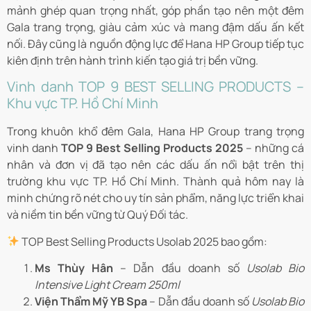
mảnh ghép quan trọng nhất, góp phần tạo nên một đêm
Gala trang trọng, giàu cảm xúc và mang đậm dấu ấn kết
nối. Đây cũng là nguồn động lực để Hana HP Group tiếp tục
kiên định trên hành trình kiến tạo giá trị bền vững.
Vinh danh TOP 9 BEST SELLING PRODUCTS –
Khu vực TP. Hồ Chí Minh
Trong khuôn khổ đêm Gala, Hana HP Group trang trọng
vinh danh
TOP 9 Best Selling Products 2025
– những cá
nhân và đơn vị đã tạo nên các dấu ấn nổi bật trên thị
trường khu vực TP. Hồ Chí Minh. Thành quả hôm nay là
minh chứng rõ nét cho uy tín sản phẩm, năng lực triển khai
và niềm tin bền vững từ Quý Đối tác.
TOP Best Selling Products Usolab 2025 bao gồm:
Ms Thùy Hân
– Dẫn đầu doanh số
Usolab Bio
Intensive Light Cream 250ml
Viện Thẩm Mỹ YB Spa
– Dẫn đầu doanh số
Usolab Bio