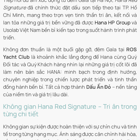
Tiếp nối dư âm xúc động từ đêm Gala tại Hà Nội,
Hana Red
Signature
đã chính thức đặt dấu son tiếp theo tại TP. Hồ
Chí Minh, mang theo trọn vẹn tinh thần tri ân, kết nối và
lan tỏa những giá trị bền vững đã được
Hana HP Group
và
Usolab Việt Nam bền bỉ kiến tạo trong suốt hành trình phát
triển.
Không đơn thuần là một buổi gặp gỡ, đêm Gala tại
ROS
Yacht Club
là khoảnh khắc lắng đọng để Hana cùng Quý
Đối tác và Quý Khách hàng nhìn lại những giá trị cốt lõi đã
làm nên bản sắc HANA: minh bạch trong định hướng,
chuyên nghiệp trong chiến lược phát triển và tinh thần
đồng hành bền bỉ. Tất cả hợp thành
Dấu Ấn Đỏ
– nền tảng
của niềm tin và giá trị lâu dài.
Không gian Hana Red Signature – Tri ân trong
từng chi tiết
Không gian sự kiện được hoàn thiện với sự chỉn chu và tinh
tế trong từng hạng mục. Ánh sáng được cân chỉnh hài hòa,