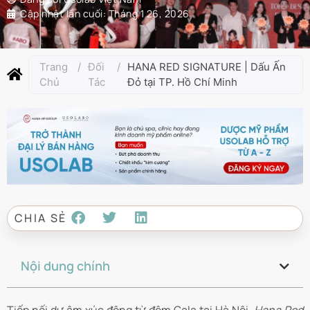
Cập nhật lần cuối:
Tháng 1 26, 2026
Trang
/
Đối
/
HANA RED SIGNATURE | Dấu Ấn
Chủ
Tác
Đỏ tại TP. Hồ Chí Minh
CHIA SẺ
Nội dung chính