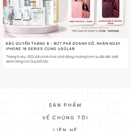
ĐẶC QUYỀN THÁNG 8 – BỨT PHÁ DOANH SỐ, NHẬN NGAY
IPHONE 18 SERIES CÙNG USOLAB
Tháng 8 này, USOLAB chính thức khởi động chương trình ưu đãi đặc biệt
dành riêng cho Quý Đối tác
SẢN PHẨM
VỀ CHÚNG TÔI
LIÊN HỆ