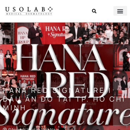
HANA RED SIGNATURE |
DẤU ẤN ĐỎ TẠI TP. HỒ CHÍ
MINH
Đăng bởi
Usolab Việt Nam