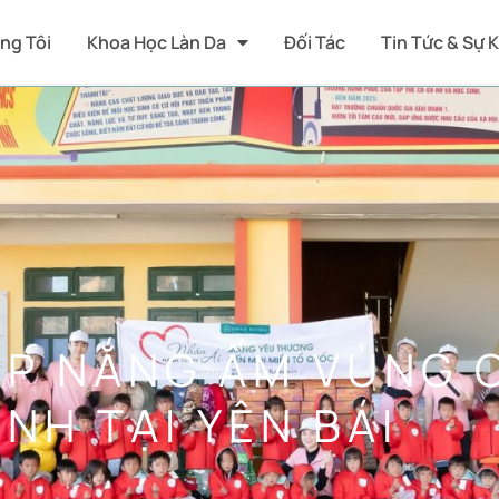
ng Tôi
Khoa Học Làn Da
Đối Tác
Tin Tức & Sự 
P NẮNG ẤM VÙNG 
NH TẠI YÊN BÁI