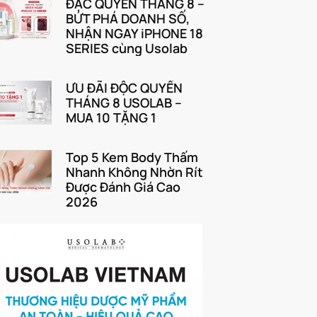
ĐẶC QUYỀN THÁNG 8 –
BỨT PHÁ DOANH SỐ,
NHẬN NGAY iPHONE 18
SERIES cùng Usolab
ƯU ĐÃI ĐỘC QUYỀN
THÁNG 8 USOLAB –
MUA 10 TẶNG 1
Top 5 Kem Body Thấm
Nhanh Không Nhờn Rít
Được Đánh Giá Cao
2026