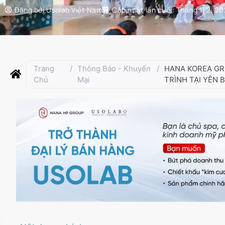
Đăng bởi
Usolab Việt Nam
Cập nhật lần cuối:
Tháng 11 2, 2
Trang
/
Thông Báo - Khuyến
/
HANA KOREA G
Chủ
Mại
TRÌNH TẠI YÊN B