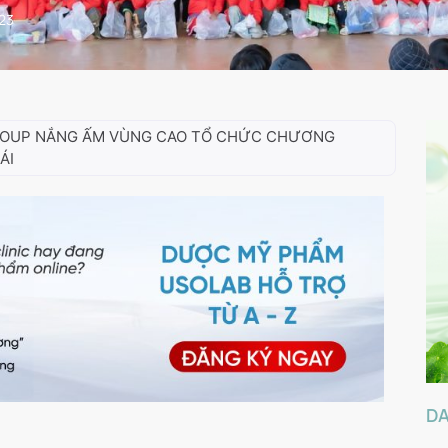
023
ROUP NẮNG ẤM VÙNG CAO TỔ CHỨC CHƯƠNG
ÁI
D