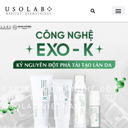
EXO-K – CÔNG NGHỆ ĐỘT
PHÁT TÁI TẠO LÀN DA TỪ
USOLAB VIETNAM
Đăng bởi
Usolab Việt Nam