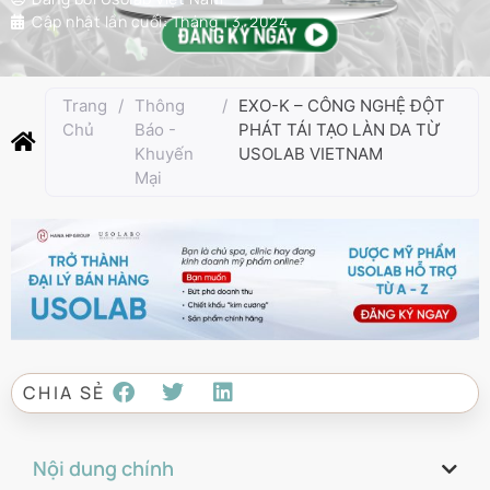
Cập nhật lần cuối:
Tháng 1 3, 2024
Trang
/
Thông
/
EXO-K – CÔNG NGHỆ ĐỘT
Chủ
Báo -
PHÁT TÁI TẠO LÀN DA TỪ
Khuyến
USOLAB VIETNAM
Mại
CHIA SẺ
Nội dung chính