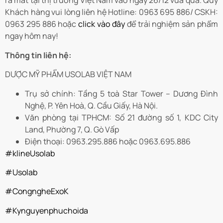
ra mắt tại thị trường Việt Nam vào ngày 26/12 vừa qua. Quý
Khách hàng vui lòng liên hệ
Hotline: 0963 695 886/ CSKH:
0963 295 886 hoặc
click vào đây
để trải nghiệm sản phẩm
ngay hôm nay!
Thông tin liên hệ:
DƯỢC MỸ PHẨM USOLAB VIỆT NAM
Trụ sở chính: Tầng 5 toà Star Tower – Dương Đình
Nghệ, P. Yên Hoà, Q. Cầu Giấy, Hà Nội.
Văn phòng tại TPHCM: Số 21 đường số 1, KDC City
Land, Phường 7, Q. Gò Vấp
Điện thoại: 0963.295.886 hoặc 0963.695.886
#klineUsolab
#Usolab
#CongngheExoK
#Kynguyenphuchoida