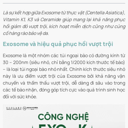
Là sự kết hợp giữa Exosome từ thực vật (Centella Asiatica),
Vitamin K1, K3 và Ceramide giúp mang lại khả năng phục
hồi giảm đỏ vượt trội, kích hoạt miễn dịch cũng như củng
cố hàng rào bảo vệ da.
Exosome và hiệu quả phục hồi vượt trội
Exosome là một nhóm các túi ngoại bào có đường kính từ
30 – 200nm (siêu nhỏ, chỉ bằng 1/2000 kích thước tế bào)
– là loại túi ngoại bào nhỏ nhất. Chính kích thước siêu nhỏ
này là ưu điểm vượt trội của Exosome bởi khả năng vận
chuyển và thẩm thấu vượt trội, dễ dàng đi sâu vào trong
các tế bào nhận, đóng góp tích cực vào quá trình sinh học
đối với sức khỏe.