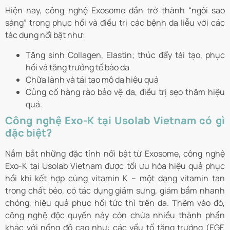
Hiện nay, công nghệ Exosome dần trở thành “ngôi sao
sáng” trong phục hồi và điều trị các bệnh da liễu với các
tác dụng nổi bật như:
Tăng sinh Collagen, Elastin; thúc đẩy tái tạo, phục
hồi và tăng trưởng tế bào da
Chữa lành và tái tạo mô da hiệu quả
Củng cố hàng rào bảo vệ da, điều trị sẹo thâm hiệu
quả.
Công nghệ Exo-K tại Usolab Vietnam có gì
đặc biệt?
Nắm bắt những đặc tính nổi bật từ Exosome, công nghệ
Exo-K tại Usolab Vietnam được tối ưu hóa hiệu quả phục
hồi khi kết hợp cùng vitamin K – một dạng vitamin tan
trong chất béo, có tác dụng giảm sưng, giảm bầm nhanh
chóng, hiệu quả phục hồi tức thì trên da. Thêm vào đó,
công nghệ độc quyền này còn chứa nhiều thành phần
khác với nồng độ cao như: các yếu tố tăng trưởng (
EGF.