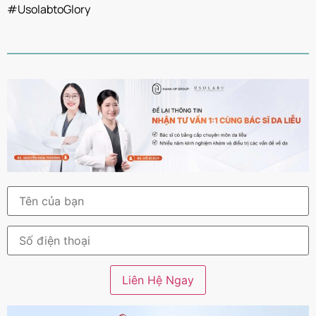
#UsolabtoGlory