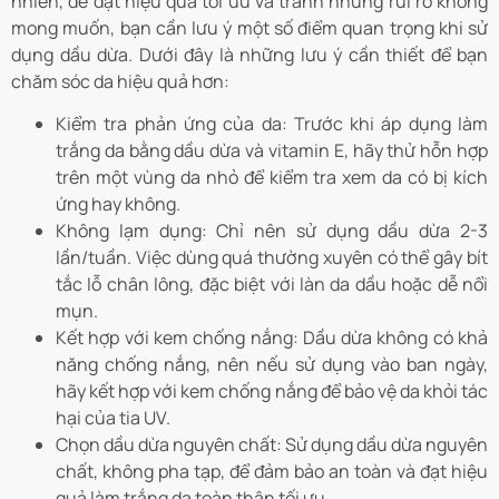
nhiên, để đạt hiệu quả tối ưu và tránh những rủi ro không
mong muốn, bạn cần lưu ý một số điểm quan trọng khi sử
dụng dầu dừa. Dưới đây là những lưu ý cần thiết để bạn
chăm sóc da hiệu quả hơn:
Kiểm tra phản ứng của da: Trước khi áp dụng làm
trắng da bằng dầu dừa và vitamin E, hãy thử hỗn hợp
trên một vùng da nhỏ để kiểm tra xem da có bị kích
ứng hay không.
Không lạm dụng: Chỉ nên sử dụng dầu dừa 2-3
lần/tuần. Việc dùng quá thường xuyên có thể gây bít
tắc lỗ chân lông, đặc biệt với làn da dầu hoặc dễ nổi
mụn.
Kết hợp với kem chống nắng: Dầu dừa không có khả
năng chống nắng, nên nếu sử dụng vào ban ngày,
hãy kết hợp với kem chống nắng để bảo vệ da khỏi tác
hại của tia UV.
Chọn dầu dừa nguyên chất: Sử dụng dầu dừa nguyên
chất, không pha tạp, để đảm bảo an toàn và đạt hiệu
quả làm trắng da toàn thân tối ưu.