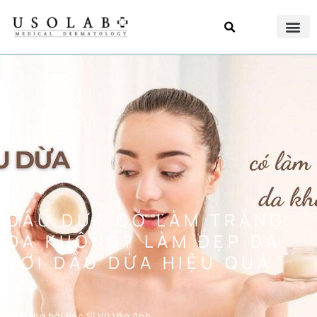
DẦU DỪA CÓ LÀM TRẮNG
DA KHÔNG? LÀM ĐẸP DA
VỚI DẦU DỪA HIỆU QUẢ
Đăng bởi
Bác Sĩ Vũ Vân Anh