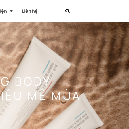
Kiện
Liên hệ
G BODY
SIÊU MÊ MÙA