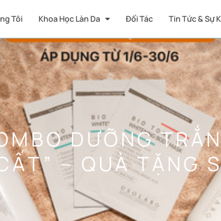
ng Tôi
Khoa Học Làn Da
Đối Tác
Tin Tức & Sự 
COMBO DƯỠNG TRẮN
CẤT” – QUÀ TẶNG 