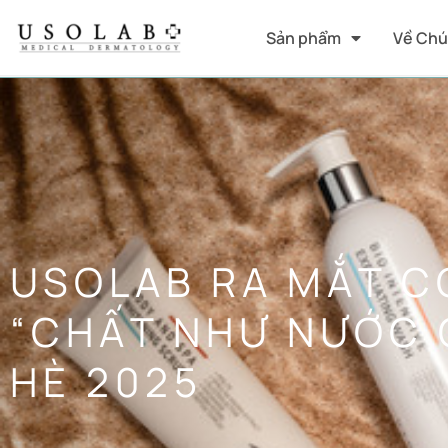
Sản phẩm
Về Chú
USOLAB RA MẮT 
“CHẤT NHƯ NƯỚC 
HÈ 2025