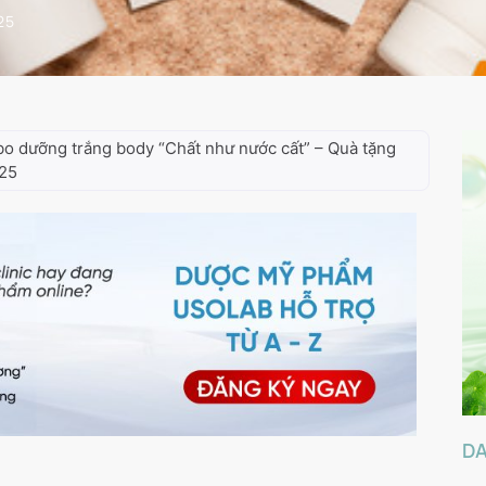
25
o dưỡng trắng body “Chất như nước cất” – Quà tặng
025
D