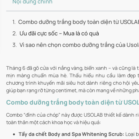
Nội dung chính
Combo dưỡng trắng body toàn diện từ USOLA
Ưu đãi cực sốc – Mua là có quà
Vì sao nên chọn combo dưỡng trắng của Uso
Tháng 6 đã gõ cửa với nắng vàng, biển xanh – và cũng là t
mịn màng chuẩn mùa hè. Thấu hiểu nhu cầu làm đẹp to
chương trình khuyến mãi siêu hot dành riêng cho hội yê
giúp bạn rạng rỡ từng centimet, mà còn mang về những ph
Combo dưỡng trắng body toàn diện từ USO
Combo “đỉnh của chóp” này được USOLAB thiết kế dành riê
toàn thân một cách khoa học và hiệu quả:
Tẩy da chết Body and Spa Whitening Scrub:
Loại b