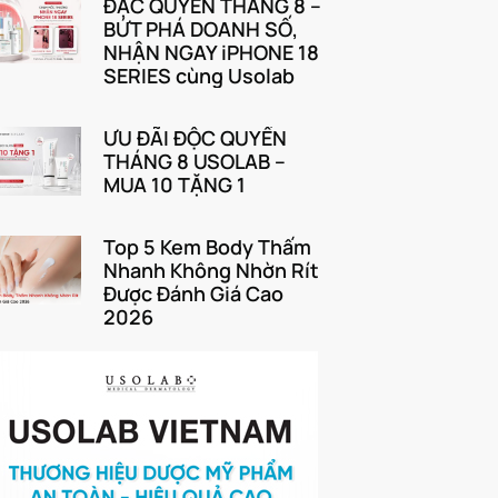
ĐẶC QUYỀN THÁNG 8 –
BỨT PHÁ DOANH SỐ,
NHẬN NGAY iPHONE 18
SERIES cùng Usolab
ƯU ĐÃI ĐỘC QUYỀN
THÁNG 8 USOLAB –
MUA 10 TẶNG 1
Top 5 Kem Body Thấm
Nhanh Không Nhờn Rít
Được Đánh Giá Cao
2026