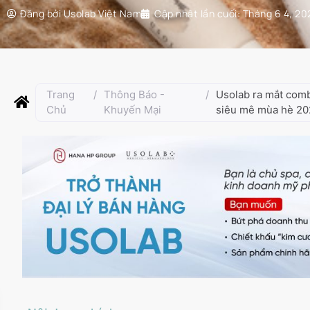
Đăng bởi
Usolab Việt Nam
Cập nhật lần cuối:
Tháng 6 4, 20
Trang
/
Thông Báo -
/
Usolab ra mắt comb
Chủ
Khuyến Mại
siêu mê mùa hè 2