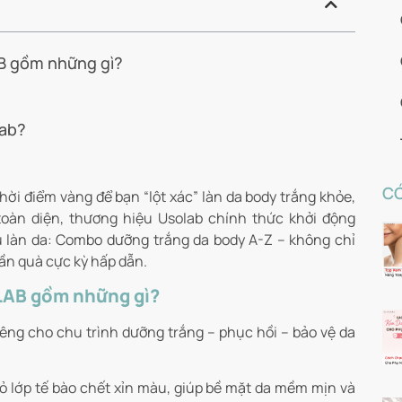
B gồm những gì?
lab?
CÓ
hời điểm vàng để bạn “lột xác” làn da body trắng khỏe,
àn diện, thương hiệu Usolab chính thức khởi động
u làn da: Combo dưỡng trắng da body A-Z – không chỉ
ần quà cực kỳ hấp dẫn.
LAB gồm những gì?
ng cho chu trình dưỡng trắng – phục hồi – bảo vệ da
ỏ lớp tế bào chết xỉn màu, giúp bề mặt da mềm mịn và