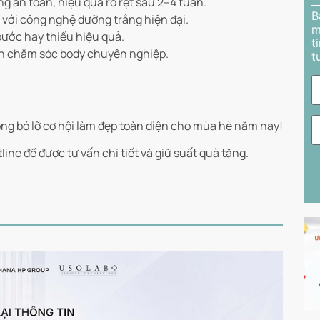
 an toàn, hiệu quả rõ rệt sau 2–4 tuần.
B
 với công nghệ dưỡng trắng hiện đại.
m
 bước hay thiếu hiệu quả.
t
ình chăm sóc body chuyên nghiệp.
t
ng bỏ lỡ cơ hội làm đẹp toàn diện cho mùa hè năm nay!
ne để được tư vấn chi tiết và giữ suất quà tặng.