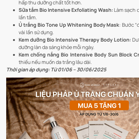
hấp thu dưỡng chất tốt hơn.
Sữa tắm Bio Intensive Exfoliating Wash:
Làm sạch dị
lần tắm.
Ủ trắng Bio Tone Up Whitening Body Mask
: Bước “đ
vài lần sử dụng.
Kem dưỡng Bio Intensive Therapy Body Lotion:
Dưỡ
dưỡng làn da sáng khỏe mỗi ngày.
Kem chống nắng Bio Intensive Body Sun Block C
thiếu nếu muốn da trắng lâu dài.
Thời gian áp dụng: Từ 01/06 – 30/06/2025