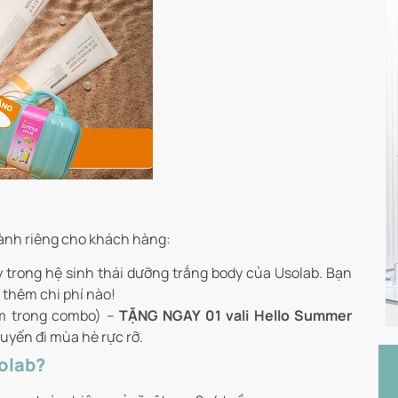
dành riêng cho khách hàng:
ỳ trong hệ sinh thái dưỡng trắng body của Usolab. Bạn
 thêm chi phí nào!
ẩm trong combo) –
TẶNG NGAY 01 vali Hello Summer
uyến đi mùa hè rực rỡ.
olab?