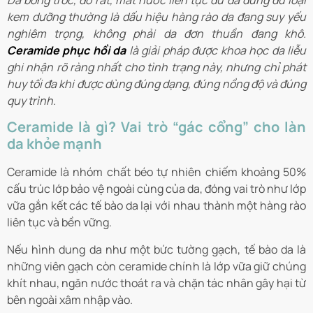
Da bong tróc, đỏ rát, mất nước liên tục dù đã dùng đủ loại
kem dưỡng thường là dấu hiệu hàng rào da đang suy yếu
nghiêm trọng, không phải da đơn thuần đang khô.
Ceramide phục hồi da
là giải pháp được khoa học da liễu
ghi nhận rõ ràng nhất cho tình trạng này, nhưng chỉ phát
huy tối đa khi được dùng đúng dạng, đúng nồng độ và đúng
quy trình.
Ceramide là gì? Vai trò “gác cổng” cho làn
da khỏe mạnh
Ceramide là nhóm chất béo tự nhiên chiếm khoảng 50%
cấu trúc lớp bảo vệ ngoài cùng của da, đóng vai trò như lớp
vữa gắn kết các tế bào da lại với nhau thành một hàng rào
liên tục và bền vững.
Nếu hình dung da như một bức tường gạch, tế bào da là
những viên gạch còn ceramide chính là lớp vữa giữ chúng
khít nhau, ngăn nước thoát ra và chặn tác nhân gây hại từ
bên ngoài xâm nhập vào.