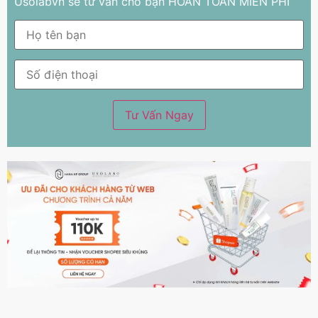
Usolabvn sẽ tư vấn cho bạn HOÀN TOÀN MIỄN PHÍ