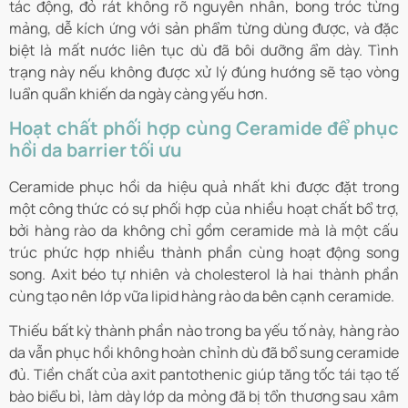
tác động, đỏ rát không rõ nguyên nhân, bong tróc từng
mảng, dễ kích ứng với sản phẩm từng dùng được, và đặc
biệt là mất nước liên tục dù đã bôi dưỡng ẩm dày. Tình
trạng này nếu không được xử lý đúng hướng sẽ tạo vòng
luẩn quẩn khiến da ngày càng yếu hơn.
Hoạt chất phối hợp cùng Ceramide để phục
hồi da barrier tối ưu
Ceramide phục hồi da hiệu quả nhất khi được đặt trong
một công thức có sự phối hợp của nhiều hoạt chất bổ trợ,
bởi hàng rào da không chỉ gồm ceramide mà là một cấu
trúc phức hợp nhiều thành phần cùng hoạt động song
song. Axit béo tự nhiên và cholesterol là hai thành phần
cùng tạo nên lớp vữa lipid hàng rào da bên cạnh ceramide.
Thiếu bất kỳ thành phần nào trong ba yếu tố này, hàng rào
da vẫn phục hồi không hoàn chỉnh dù đã bổ sung ceramide
đủ. Tiền chất của axit pantothenic giúp tăng tốc tái tạo tế
bào biểu bì, làm dày lớp da mỏng đã bị tổn thương sau xâm