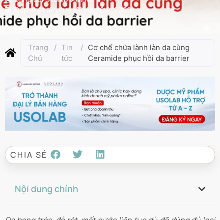
Cập nhật lần cuối:
Tháng 6 2, 2026
Trang
/
Tin
/
Cơ chế chữa lành làn da cùng
Chủ
tức
Ceramide phục hồi da barrier
CHIA SẺ
Nội dung chính