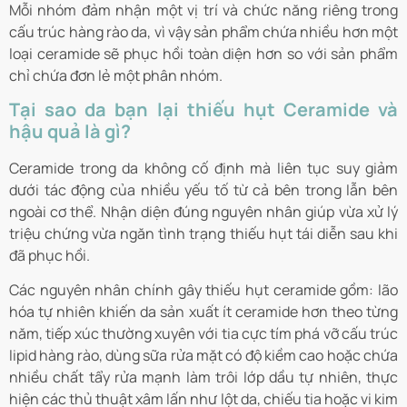
Mỗi nhóm đảm nhận một vị trí và chức năng riêng trong
cấu trúc hàng rào da, vì vậy sản phẩm chứa nhiều hơn một
loại ceramide sẽ phục hồi toàn diện hơn so với sản phẩm
chỉ chứa đơn lẻ một phân nhóm.
Tại sao da bạn lại thiếu hụt Ceramide và
hậu quả là gì?
Ceramide trong da không cố định mà liên tục suy giảm
dưới tác động của nhiều yếu tố từ cả bên trong lẫn bên
ngoài cơ thể. Nhận diện đúng nguyên nhân giúp vừa xử lý
triệu chứng vừa ngăn tình trạng thiếu hụt tái diễn sau khi
đã phục hồi.
Các nguyên nhân chính gây thiếu hụt ceramide gồm: lão
hóa tự nhiên khiến da sản xuất ít ceramide hơn theo từng
năm, tiếp xúc thường xuyên với tia cực tím phá vỡ cấu trúc
lipid hàng rào, dùng sữa rửa mặt có độ kiềm cao hoặc chứa
nhiều chất tẩy rửa mạnh làm trôi lớp dầu tự nhiên, thực
hiện các thủ thuật xâm lấn như lột da, chiếu tia hoặc vi kim