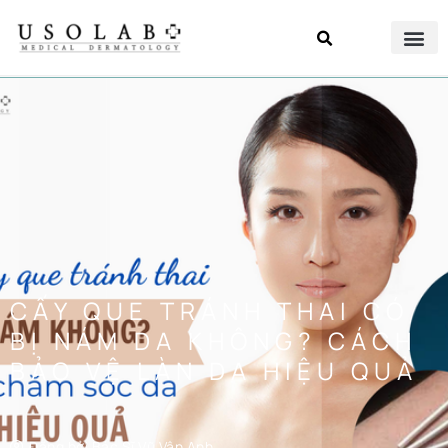
CẤY QUE TRÁNH THAI CÓ
BỊ NÁM DA KHÔNG? CÁCH
BẢO VỆ LÀN DA HIỆU QUẢ
Đăng bởi
Bác Sĩ Vũ Vân Anh