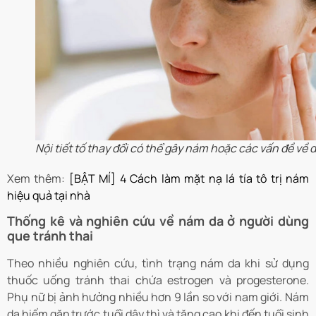
Nội tiết tố thay đổi có thể gây nám hoặc các vấn đề về 
Xem thêm:
[BẬT MÍ] 4 Cách làm mặt nạ lá tía tô trị nám
hiệu quả tại nhà
Thống kê và nghiên cứu về nám da ở người dùng
que tránh thai
Theo nhiều nghiên cứu, tình trạng nám da khi sử dụng
thuốc uống tránh thai chứa estrogen và progesterone.
Phụ nữ bị ảnh hưởng nhiều hơn 9 lần so với nam giới. Nám
da hiếm gặp trước tuổi dậy thì và tăng cao khi đến tuổi sinh