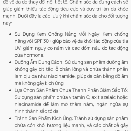
đề về da do thay đổi nội tiết tố. Chăm sóc da đúng cách sẽ
giúp giảm thiểu tác động tiêu cực và duy trì làn da khỏe
mạnh. Dưới đây là các lưu ý khi chăm sóc da cho đối tượng
này:
Sử Dụng Kem Chống Nắng Mỗi Ngày:
Kem chống
nắng với SPF 30+ giúp bảo vệ da khỏi tác động của tia
UV, giảm nguy cơ nám và các đốm nâu do tác động
của hormone.
Dưỡng Ẩm Đúng Cách:
Sử dụng sản phẩm dưỡng ẩm
không gây bít tắc lỗ chân lông và chứa thành phần
làm dịu da như niacinamide, giúp da cân bằng độ ẩm
mà không gây kích ứng.
Lựa Chọn Sản Phẩm Chứa Thành Phần Giảm Sắc Tố:
Sử dụng sản phẩm chứa vitamin C, axit azelaic hoặc
niacinamide để làm mờ thâm nám, ngăn ngừa sự
hình thành sắc tố da.
Tránh Sản Phẩm Kích Ứng:
Tránh sử dụng sản phẩm
chứa cồn khô, hương liệu mạnh, và các chất dễ gây