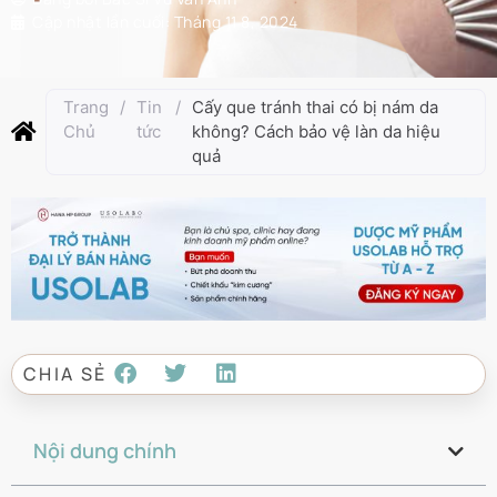
Cập nhật lần cuối:
Tháng 11 8, 2024
Trang
/
Tin
/
Cấy que tránh thai có bị nám da
Chủ
tức
không? Cách bảo vệ làn da hiệu
quả
CHIA SẺ
Nội dung chính