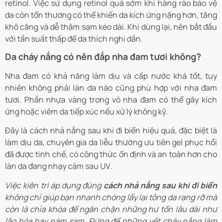
retinol. Việc sử dụng retinol quá sớm khi hàng rào bảo vệ
da còn tổn thương có thể khiến da kích ứng nặng hơn, tăng
khô căng và dễ thâm sạm kéo dài. Khi dùng lại, nên bắt đầu
với tần suất thấp để da thích nghi dần.
Da cháy nắng có nên đắp nha đam tươi không?
Nha đam có khả năng làm dịu và cấp nước khá tốt, tuy
nhiên không phải làn da nào cũng phù hợp với nha đam
tươi. Phần nhựa vàng trong vỏ nha đam có thể gây kích
ứng hoặc viêm da tiếp xúc nếu xử lý không kỹ.
Đây là cách nhả nắng sau khi đi biển hiệu quả, đặc biệt là
làm dịu da, chuyên gia da liễu thường ưu tiên gel phục hồi
đã được tinh chế, có công thức ổn định và an toàn hơn cho
làn da đang nhạy cảm sau UV.
Việc kiên trì áp dụng đúng
cách nhả nắng sau khi đi biển
không chỉ giúp bạn nhanh chóng lấy lại tông da rạng rỡ mà
còn là chìa khóa để ngăn chặn những hư tổn lâu dài như
lão hóa hay nám sạm. Đừng để những vết cháy nắng làm