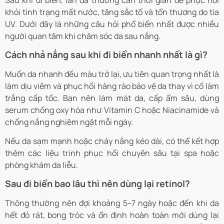
Sau khi đi biển, làn da thường cần thời gian để phục hồi
khỏi tình trạng mất nước, tăng sắc tố và tổn thương do tia
UV. Dưới đây là những câu hỏi phổ biến nhất được nhiều
người quan tâm khi chăm sóc da sau nắng.
Cách nhả nắng sau khi đi biển nhanh nhất là gì?
Muốn da nhanh đều màu trở lại, ưu tiên quan trọng nhất là
làm dịu viêm và phục hồi hàng rào bảo vệ da thay vì cố làm
trắng cấp tốc. Bạn nên làm mát da, cấp ẩm sâu, dùng
serum chống oxy hóa như Vitamin C hoặc Niacinamide và
chống nắng nghiêm ngặt mỗi ngày.
Nếu da sạm mạnh hoặc cháy nắng kéo dài, có thể kết hợp
thêm các liệu trình phục hồi chuyên sâu tại spa hoặc
phòng khám da liễu.
Sau đi biển bao lâu thì nên dùng lại retinol?
Thông thường nên đợi khoảng 5–7 ngày hoặc đến khi da
hết đỏ rát, bong tróc và ổn định hoàn toàn mới dùng lại