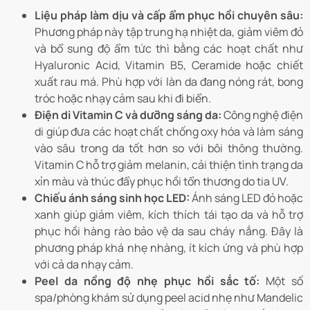
Liệu pháp làm dịu và cấp ẩm phục hồi chuyên sâu:
Phương pháp này tập trung hạ nhiệt da, giảm viêm đỏ
và bổ sung độ ẩm tức thì bằng các hoạt chất như
Hyaluronic Acid, Vitamin B5, Ceramide hoặc chiết
xuất rau má. Phù hợp với làn da đang nóng rát, bong
tróc hoặc nhạy cảm sau khi đi biển.
Điện di Vitamin C và dưỡng sáng da:
Công nghệ điện
di giúp đưa các hoạt chất chống oxy hóa và làm sáng
vào sâu trong da tốt hơn so với bôi thông thường.
Vitamin C hỗ trợ giảm melanin, cải thiện tình trạng da
xỉn màu và thúc đẩy phục hồi tổn thương do tia UV.
Chiếu ánh sáng sinh học LED:
Ánh sáng LED đỏ hoặc
xanh giúp giảm viêm, kích thích tái tạo da và hỗ trợ
phục hồi hàng rào bảo vệ da sau cháy nắng. Đây là
phương pháp khá nhẹ nhàng, ít kích ứng và phù hợp
với cả da nhạy cảm.
Peel da nồng độ nhẹ phục hồi sắc tố:
Một số
spa/phòng khám sử dụng peel acid nhẹ như Mandelic