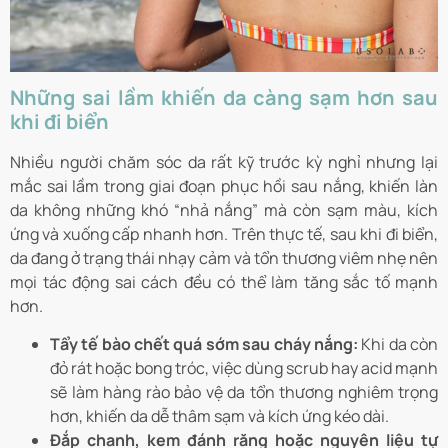
Những sai lầm khiến da càng sạm hơn sau
khi đi biển
Nhiều người chăm sóc da rất kỹ trước kỳ nghỉ nhưng lại
mắc sai lầm trong giai đoạn phục hồi sau nắng, khiến làn
da không những khó “nhả nắng” mà còn sạm màu, kích
ứng và xuống cấp nhanh hơn. Trên thực tế, sau khi đi biển,
da đang ở trạng thái nhạy cảm và tổn thương viêm nhẹ nên
mọi tác động sai cách đều có thể làm tăng sắc tố mạnh
hơn.
Tẩy tế bào chết quá sớm sau cháy nắng:
Khi da còn
đỏ rát hoặc bong tróc, việc dùng scrub hay acid mạnh
sẽ làm hàng rào bảo vệ da tổn thương nghiêm trọng
hơn, khiến da dễ thâm sạm và kích ứng kéo dài.
Đắp chanh, kem đánh răng hoặc nguyên liệu tự