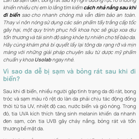
Làn da sạm đen, bỏng rát sau kỳ nghỉ dưỡng rực rỡ thường
khiến nhiều chị em lo lắng tìm kiếm
cách nhả nắng sau khi
đi biển
sao cho nhanh chóng mà vẫn đảm bảo an toàn.
Thay vì nôn nóng sử dụng các sản phẩm tẩy trắng cấp tốc
gây hại, một quy trình phục hồi khoa học sẽ giúp xoa dịu
tổn thương và tái sinh độ sáng khỏe tự nhiên cho tế bào da.
Hãy cùng khám phá bí quyết lấy lại tông da rạng rỡ và mịn
màng với những giải pháp chuyên sâu từ dược mỹ phẩm
chuẩn y khoa
Usolab
ngay nhé.
Vì sao da dễ bị sạm và bỏng rát sau khi đi
biển?
Sau khi đi biển, nhiều người gặp tình trạng da đỏ rát, bong
tróc và sạm màu rõ rệt do làn da phải chịu tác động đồng
thời từ tia UV, nhiệt độ cao, nước biển và gió nóng. Trong
đó, tia UVA kích thích tăng sinh melanin khiến da nhanh
đen sạm, còn tia UVB gây cháy nắng, bỏng rát và tổn
thương bề mặt da.