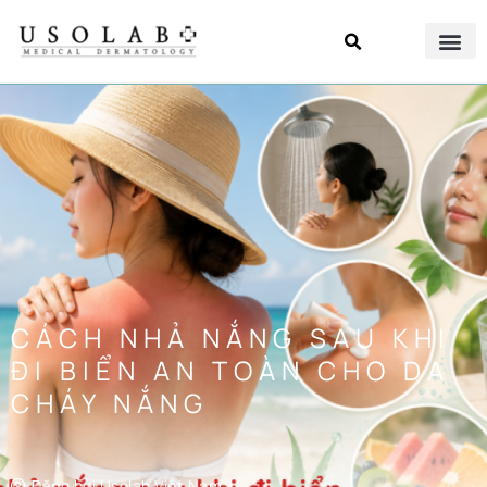
CÁCH NHẢ NẮNG SAU KHI
ĐI BIỂN AN TOÀN CHO DA
CHÁY NẮNG
Đăng bởi
Usolab Việt Nam