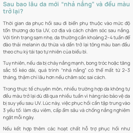
Sau bao lâu da mới “nhả nắng” và đều màu
trở lại?
Thời gian da phục hồi sau đi biển phụ thuộc vào mức độ
tổn thương do tia UV, cơ địa và cách chăm sóc sau nắng.
Với tình trạng sạm nhẹ, da thường cần khoảng 2–4 tuần để
đào thải melanin dư thừa và dần trở lại tông màu ban đầu
theo chu kỳ tái tạo tự nhiên của biểu bì.
Tuy nhiên, nếu da bị cháy nắng mạnh, bong tróc hoặc tăng
sắc tố kéo dài, quá trình “nhả nắng” có thể mất từ 2–3
tháng, thậm chí lâu hơn nếu chăm sóc sai cách.
Trong thực tế chuyên môn, nhiều trường hợp da không tự
đều màu trở lại dù đã qua nhiều tuần vì hàng rào bảo vệ da
bị suy yếu sau UV. Lúc này, việc phục hồi cần tập trung vào
3 yếu tố: làm dịu viêm, cấp ẩm sâu và chống nắng nghiêm
ngặt mỗi ngày.
Nếu kết hợp thêm các hoạt chất hỗ trợ phục hồi như