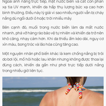
Ngoài ánh nắng trực tiếp, mặt nước biển và cát còn phản
xạ tia UV mạnh, khiến da hấp thụ lượng bức xạ cao hơn
bình thường. Điều này lý giải vì sao nhiều người vẫn bị cháy
nắng dù ngồi dưới ô hoặc trời nhiều mây.
Bên cạnh đó, muối trong nước biển làm da mất nước
nhanh, phá vỡ hàng rào bảo vệ tự nhiên và khiến da trở nên
khô căng, nhạy cảm hơn. Khi da thiếu ẩm kéo dài, nguy cơ
xỉn màu, bong tróc và lão hóa cũng tăng cao.
Một nguyên nhân phổ biến khác là kem chống nắng bị trôi
do bơi lội, mồ hôi hoặc lau khăn nhưng không được thoa lại
đúng cách, khiến da gần như phơi trực tiếp dưới nắng
trong nhiều giờ liên tục.