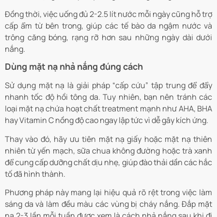
Đồng thời, việc uống đủ 2-2.5 lít nước mỗi ngày cũng hỗ trợ
cấp ẩm từ bên trong, giúp các tế bào da ngậm nước và
trông căng bóng, rạng rỡ hơn sau những ngày dài dưới
nắng.
Dùng mặt nạ nhả nắng đúng cách
Sử dụng mặt nạ là giải pháp “cấp cứu” tập trung để đẩy
nhanh tốc độ hồi tông da. Tuy nhiên, bạn nên tránh các
loại mặt nạ chứa hoạt chất treatment mạnh như AHA, BHA
hay Vitamin C nồng độ cao ngay lập tức vì dễ gây kích ứng.
Thay vào đó, hãy ưu tiên mặt nạ giấy hoặc mặt nạ thiên
nhiên từ yến mạch, sữa chua không đường hoặc trà xanh
để cung cấp dưỡng chất dịu nhẹ, giúp đào thải dần các hắc
tố đã hình thành.
Phương pháp này mang lại hiệu quả rõ rệt trong việc làm
sáng da và làm đều màu các vùng bị cháy nắng. Đắp mặt
nạ 2-3 lần mỗi tuần được xem là cách nhả nắng sau khi đi