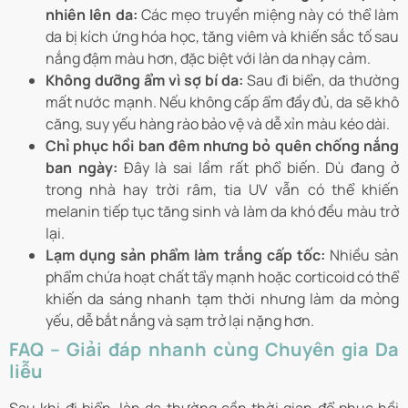
nhiên lên da:
Các mẹo truyền miệng này có thể làm
da bị kích ứng hóa học, tăng viêm và khiến sắc tố sau
nắng đậm màu hơn, đặc biệt với làn da nhạy cảm.
Không dưỡng ẩm vì sợ bí da:
Sau đi biển, da thường
mất nước mạnh. Nếu không cấp ẩm đầy đủ, da sẽ khô
căng, suy yếu hàng rào bảo vệ và dễ xỉn màu kéo dài.
Chỉ phục hồi ban đêm nhưng bỏ quên chống nắng
ban ngày:
Đây là sai lầm rất phổ biến. Dù đang ở
trong nhà hay trời râm, tia UV vẫn có thể khiến
melanin tiếp tục tăng sinh và làm da khó đều màu trở
lại.
Lạm dụng sản phẩm làm trắng cấp tốc:
Nhiều sản
phẩm chứa hoạt chất tẩy mạnh hoặc corticoid có thể
khiến da sáng nhanh tạm thời nhưng làm da mỏng
yếu, dễ bắt nắng và sạm trở lại nặng hơn.
FAQ – Giải đáp nhanh cùng Chuyên gia Da
liễu