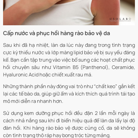
Cấp nước và phục hồi hàng rào bảo vệ da
Sau khi đã hạ nhiệt, làn da lúc này đang trong tình trạng
cực kỳ thiếu nước và lớp màng lipid bảo vệ bị suy yếu đáng
kể. Bạn cần tập trung vào việc bổ sung các hoạt chất phục
hồi chuyên sâu như Vitamin B5 (Panthenol), Ceramide,
Hyaluronic Acid hoặc chiết xuất rau má.
Những thành phần này đóng vai trò như “chất keo” gắn kết
lại các tế bào da, giúp giữ ẩm và kích thích quá trình tái tạo
mô mới diễn ra nhanh hơn.
Sử dụng kem dưỡng phục hồi đều đặn 2 lần mỗi ngày là
cách nhả nắng sau khi đi biển hiệu quả để làn da lấy lại độ
đàn hồi. Khi hàng rào bảo vệ được củng cố, da sẽ không
còn tình trạng thô ráp hay bong tróc từng mảng.