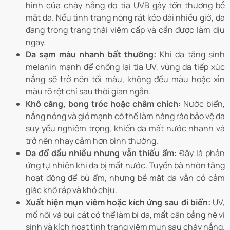
hình của cháy nắng do tia UVB gây tổn thương bề
mặt da. Nếu tình trạng nóng rát kéo dài nhiều giờ, da
đang trong trạng thái viêm cấp và cần được làm dịu
ngay.
Da sạm màu nhanh bất thường:
Khi da tăng sinh
melanin mạnh để chống lại tia UV, vùng da tiếp xúc
nắng sẽ trở nên tối màu, không đều màu hoặc xỉn
màu rõ rệt chỉ sau thời gian ngắn.
Khô căng, bong tróc hoặc châm chích:
Nước biển,
nắng nóng và gió mạnh có thể làm hàng rào bảo vệ da
suy yếu nghiêm trọng, khiến da mất nước nhanh và
trở nên nhạy cảm hơn bình thường.
Da đổ dầu nhiều nhưng vẫn thiếu ẩm:
Đây là phản
ứng tự nhiên khi da bị mất nước. Tuyến bã nhờn tăng
hoạt động để bù ẩm, nhưng bề mặt da vẫn có cảm
giác khô ráp và khó chịu.
Xuất hiện mụn viêm hoặc kích ứng sau đi biển:
UV,
mồ hôi và bụi cát có thể làm bí da, mất cân bằng hệ vi
sinh và kích hoạt tình trạng viêm mụn sau cháy nắng.