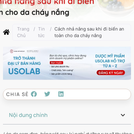
Cập nhật lần cuối:
Tháng 5 16, 2026
Trang
/
Tin
/
Cách nhả nắng sau khi đi biển an
Chủ
tức
toàn cho da cháy nắng
CHIA SẺ
Nội dung chính