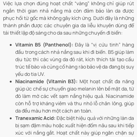
Việc lựa chọn đúng hoạt chất “vàng” không chỉ giúp rút
ngắn thời gian nhả nắng mà còn đảm bảo làn da được
phục hồi từ gốc mà không gây kích ứng. Dưới đây là những
thành phần được các chuyên gia da liễu khuyên dùng để
tái thiết lập độ sáng cho da sau những chuyến đi biển:
Vitamin B5 (Panthenol):
Đây là “vị cứu tinh” hàng
đầu trong cách nhả nắng sau khi đi biển. B5 giúp làm
dịu tức thì các vùng da đỏ rát, kích thích tái tạo cấu
trúc tế bào và củng cố hàng rào bảo vệ da đang bị suy
yếu do tia UV.
Niacinamide (Vitamin B3):
Một hoạt chất đa năng
giúp ức chế sự chuyển giao melanin lên bề mặt da, từ
đó làm mờ các vết sạm nắng hiệu quả. Niacinamide
còn hỗ trợ kháng viêm và thu nhỏ lỗ chân lông, giúp
da đều màu hơn một cách an toàn.
Tranexamic Acid:
Đặc biệt hiệu quả với những làn da
bị sạm đậm màu hoặc xuất hiện đốm nâu sau khi tiếp
xúc với nắng gắt. Hoạt chất này giúp ngăn chặn sự