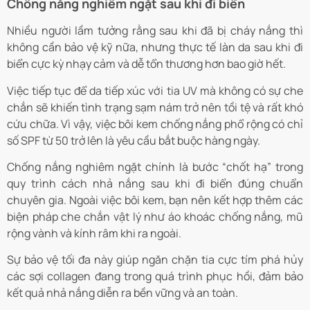
Chống nắng nghiêm ngặt sau khi đi biển
Nhiều người lầm tưởng rằng sau khi đã bị cháy nắng thì
không cần bảo vệ kỹ nữa, nhưng thực tế làn da sau khi đi
biển cực kỳ nhạy cảm và dễ tổn thương hơn bao giờ hết.
Việc tiếp tục để da tiếp xúc với tia UV mà không có sự che
chắn sẽ khiến tình trạng sạm nám trở nên tồi tệ và rất khó
cứu chữa. Vì vậy, việc bôi kem chống nắng phổ rộng có chỉ
số SPF từ 50 trở lên là yêu cầu bắt buộc hàng ngày.
Chống nắng nghiêm ngặt chính là bước “chốt hạ” trong
quy trình cách nhả nắng sau khi đi biển đúng chuẩn
chuyên gia. Ngoài việc bôi kem, bạn nên kết hợp thêm các
biện pháp che chắn vật lý như áo khoác chống nắng, mũ
rộng vành và kính râm khi ra ngoài.
Sự bảo vệ tối đa này giúp ngăn chặn tia cực tím phá hủy
các sợi collagen đang trong quá trình phục hồi, đảm bảo
kết quả nhả nắng diễn ra bền vững và an toàn.