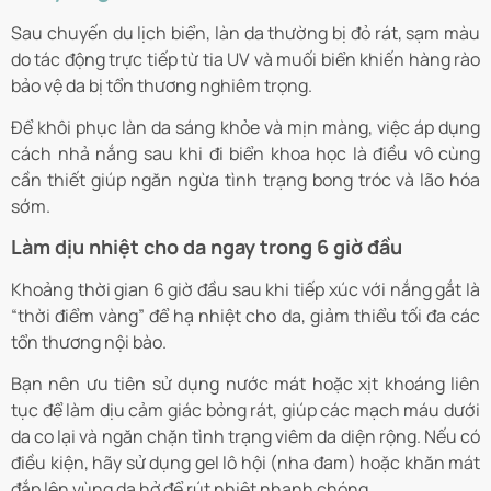
Sau chuyến du lịch biển, làn da thường bị đỏ rát, sạm màu
do tác động trực tiếp từ tia UV và muối biển khiến hàng rào
bảo vệ da bị tổn thương nghiêm trọng.
Để khôi phục làn da sáng khỏe và mịn màng, việc áp dụng
cách nhả nắng sau khi đi biển khoa học là điều vô cùng
cần thiết giúp ngăn ngừa tình trạng bong tróc và lão hóa
sớm.
Làm dịu nhiệt cho da ngay trong 6 giờ đầu
Khoảng thời gian 6 giờ đầu sau khi tiếp xúc với nắng gắt là
“thời điểm vàng” để hạ nhiệt cho da, giảm thiểu tối đa các
tổn thương nội bào.
Bạn nên ưu tiên sử dụng nước mát hoặc xịt khoáng liên
tục để làm dịu cảm giác bỏng rát, giúp các mạch máu dưới
da co lại và ngăn chặn tình trạng viêm da diện rộng. Nếu có
điều kiện, hãy sử dụng gel lô hội (nha đam) hoặc khăn mát
đắp lên vùng da hở để rút nhiệt nhanh chóng.