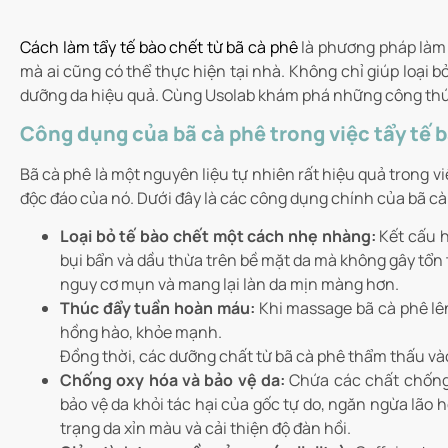
Cách làm tẩy tế bào chết từ bã cà phê
là phương pháp làm 
mà ai cũng có thể thực hiện tại nhà. Không chỉ giúp loại 
dưỡng da hiệu quả. Cùng Usolab khám phá những công thức 
Công dụng của bã cà phê trong việc tẩy tế 
Bã cà phê là một nguyên liệu tự nhiên rất hiệu quả trong v
độc đáo của nó. Dưới đây là các công dụng chính của bã cà 
Loại bỏ tế bào chết một cách nhẹ nhàng:
Kết cấu h
bụi bẩn và dầu thừa trên bề mặt da mà không gây tổn
nguy cơ mụn và mang lại làn da mịn màng hơn.
Thúc đẩy tuần hoàn máu:
Khi massage bã cà phê lên
hồng hào, khỏe mạnh.
Đồng thời, các dưỡng chất từ bã cà phê thẩm thấu vào 
Chống oxy hóa và bảo vệ da:
Chứa các chất chống 
bảo vệ da khỏi tác hại của gốc tự do, ngăn ngừa lão
trạng da xỉn màu và cải thiện độ đàn hồi.