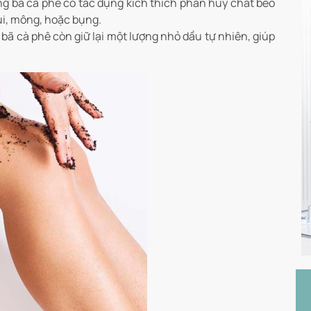
ng bã cà phê có tác dụng kích thích phân hủy chất béo
đùi, mông, hoặc bụng.
bã cà phê còn giữ lại một lượng nhỏ dầu tự nhiên, giúp