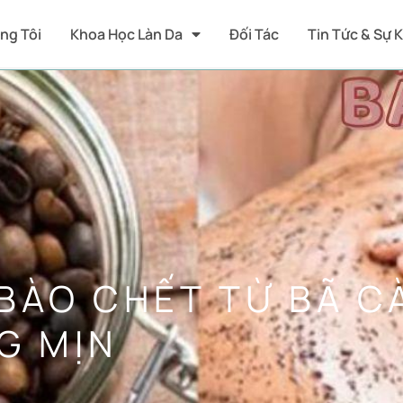
ng Tôi
Khoa Học Làn Da
Đối Tác
Tin Tức & Sự 
BÀO CHẾT TỪ BÃ C
G MỊN