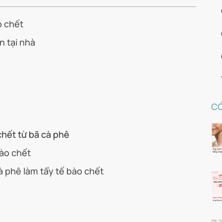
o chết
n tại nhà
CÓ
hết từ bã cà phê
bào chết
 phê làm tẩy tế bào chết