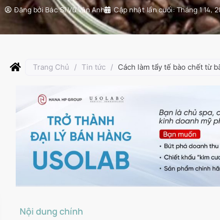
Đăng bởi
Bác Sĩ Vũ Vân Anh
Cập nhật lần cuối:
Tháng 1 14, 
Trang Chủ
/
Tin tức
/
Cách làm tẩy tế bào chết từ b
Nội dung chính