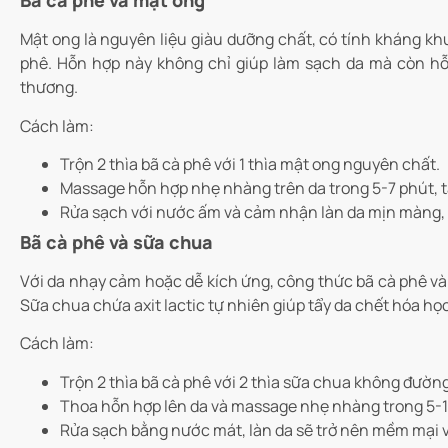
Bã cà phê và mật ong
Mật ong là nguyên liệu giàu dưỡng chất, có tính kháng kh
phê. Hỗn hợp này không chỉ giúp làm sạch da mà còn hỗ
thương.
Cách làm:
Trộn 2 thìa bã cà phê với 1 thìa mật ong nguyên chất.
Massage hỗn hợp nhẹ nhàng trên da trong 5-7 phút, t
Rửa sạch với nước ấm và cảm nhận làn da mịn màng,
Bã cà phê và sữa chua
Với da nhạy cảm hoặc dễ kích ứng, công thức bã cà phê v
Sữa chua chứa axit lactic tự nhiên giúp tẩy da chết hóa họ
Cách làm:
Trộn 2 thìa bã cà phê với 2 thìa sữa chua không đường
Thoa hỗn hợp lên da và massage nhẹ nhàng trong 5-10 
Rửa sạch bằng nước mát, làn da sẽ trở nên mềm mại 