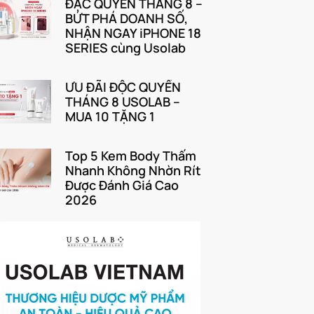
ĐẶC QUYỀN THÁNG 8 –
BỨT PHÁ DOANH SỐ,
NHẬN NGAY iPHONE 18
SERIES cùng Usolab
ƯU ĐÃI ĐỘC QUYỀN
THÁNG 8 USOLAB –
MUA 10 TẶNG 1
Top 5 Kem Body Thấm
Nhanh Không Nhờn Rít
Được Đánh Giá Cao
2026