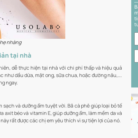
B
m
t
t
 nhẹ nhàng
iản tại nhà
iên, dễ thực hiện tại nhà với chi phí thấp và hiệu quả
hác như dầu dừa, mật ong, sữa chua, hoặc đường nâu,….
ng ngay.
 sạch và dưỡng ẩm tuyệt vời. Bã cà phê giúp loại bỏ tế
ứa axit béo và vitamin E, giúp dưỡng ẩm, làm mềm da và
này rất được các chị em yêu thích vì sự tiện lợi của nó.