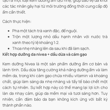
tạo ra một loại kem dưỡng ẩm dịu nhẹ, giúp bảo vệ da khỏi
các tác nhân gây hại từ môi trường đồng thời cung cấp độ
ẩm cần thiết.
Cách thực hiện:
Pha một tách trà xanh đặc, để nguội.
Trộn một lượng nhỏ dầu hạnh nhân với nước trà
xanh theo tỷ lệ khoảng 1:2.
Thoa nhẹ nhàng lên da sau khi đã làm sạch.
Kết hợp dưỡng da nivea + dầu dừa và cám gạo
Kem dưỡng Nivea là một sản phẩm dưỡng ẩm cơ bản và
lành tính. Dầu dừa tăng cường khả năng dưỡng ẩm và làm
mềm da, trong khi cám gạo chứa nhiều vitamin và khoáng
chất, giúp làm sáng da nhẹ nhàng và tẩy tế bào chết một
cách tự nhiên. Sự kết hợp này có thể mang lại lợi ích cho
làn da nhạy cảm, giúp da mềm mại và tươi sáng hơn. Tuy
nhiên, cần đảm bảo da bạn không kích ứng với bất kỳ
thành phần nào.