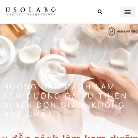
HƯỚNG DẪN CÁCH LÀM
KEM DƯỠNG DA TỪ THIÊN
NHIÊN ĐƠN GIẢN, KHÔNG
HÓA CHẤT
Đăng bởi
Usolab Việt Nam