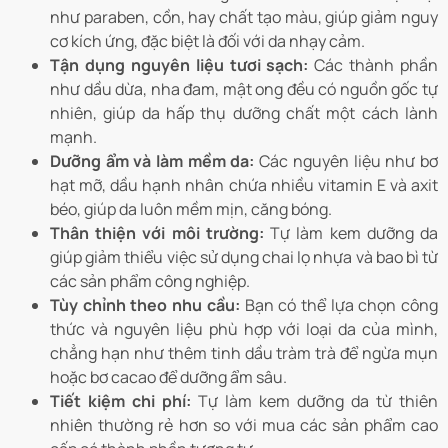
như paraben, cồn, hay chất tạo màu, giúp giảm nguy
cơ kích ứng, đặc biệt là đối với da nhạy cảm.
Tận dụng nguyên liệu tươi sạch:
Các thành phần
như dầu dừa, nha đam, mật ong đều có nguồn gốc tự
nhiên, giúp da hấp thụ dưỡng chất một cách lành
mạnh.
Dưỡng ẩm và làm mềm da:
Các nguyên liệu như bơ
hạt mỡ, dầu hạnh nhân chứa nhiều vitamin E và axit
béo, giúp da luôn mềm mịn, căng bóng.
Thân thiện với môi trường:
Tự làm kem dưỡng da
giúp giảm thiểu việc sử dụng chai lọ nhựa và bao bì từ
các sản phẩm công nghiệp.
Tùy chỉnh theo nhu cầu:
Bạn có thể lựa chọn công
thức và nguyên liệu phù hợp với loại da của mình,
chẳng hạn như thêm tinh dầu tràm trà để ngừa mụn
hoặc bơ cacao để dưỡng ẩm sâu.
Tiết kiệm chi phí:
Tự làm kem dưỡng da từ thiên
nhiên thường rẻ hơn so với mua các sản phẩm cao