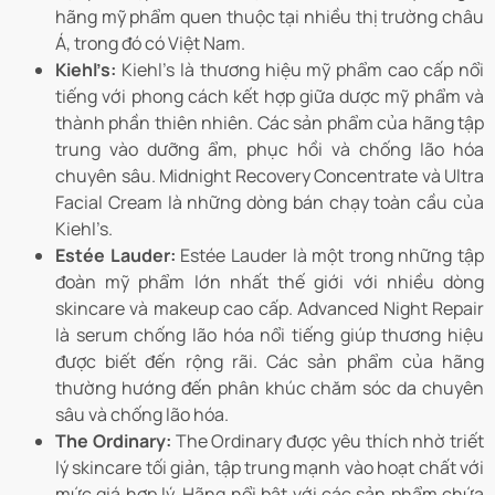
hãng mỹ phẩm quen thuộc tại nhiều thị trường châu
Á, trong đó có Việt Nam.
Kiehl’s:
Kiehl’s là thương hiệu mỹ phẩm cao cấp nổi
tiếng với phong cách kết hợp giữa dược mỹ phẩm và
thành phần thiên nhiên. Các sản phẩm của hãng tập
trung vào dưỡng ẩm, phục hồi và chống lão hóa
chuyên sâu. Midnight Recovery Concentrate và Ultra
Facial Cream là những dòng bán chạy toàn cầu của
Kiehl’s.
Estée Lauder:
Estée Lauder là một trong những tập
đoàn mỹ phẩm lớn nhất thế giới với nhiều dòng
skincare và makeup cao cấp. Advanced Night Repair
là serum chống lão hóa nổi tiếng giúp thương hiệu
được biết đến rộng rãi. Các sản phẩm của hãng
thường hướng đến phân khúc chăm sóc da chuyên
sâu và chống lão hóa.
The Ordinary:
The Ordinary được yêu thích nhờ triết
lý skincare tối giản, tập trung mạnh vào hoạt chất với
mức giá hợp lý. Hãng nổi bật với các sản phẩm chứa