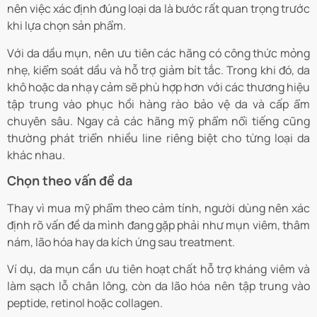
nên việc xác định đúng loại da là bước rất quan trọng trước
khi lựa chọn sản phẩm.
Với da dầu mụn, nên ưu tiên các hãng có công thức mỏng
nhẹ, kiểm soát dầu và hỗ trợ giảm bít tắc. Trong khi đó, da
khô hoặc da nhạy cảm sẽ phù hợp hơn với các thương hiệu
tập trung vào phục hồi hàng rào bảo vệ da và cấp ẩm
chuyên sâu. Ngay cả các hãng mỹ phẩm nổi tiếng cũng
thường phát triển nhiều line riêng biệt cho từng loại da
khác nhau.
Chọn theo vấn đề da
Thay vì mua mỹ phẩm theo cảm tính, người dùng nên xác
định rõ vấn đề da mình đang gặp phải như mụn viêm, thâm
nám, lão hóa hay da kích ứng sau treatment.
Ví dụ, da mụn cần ưu tiên hoạt chất hỗ trợ kháng viêm và
làm sạch lỗ chân lông, còn da lão hóa nên tập trung vào
peptide, retinol hoặc collagen.