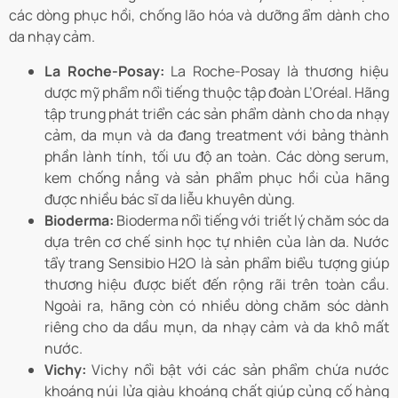
các dòng phục hồi, chống lão hóa và dưỡng ẩm dành cho
da nhạy cảm.
La Roche-Posay:
La Roche-Posay là thương hiệu
dược mỹ phẩm nổi tiếng thuộc tập đoàn L’Oréal. Hãng
tập trung phát triển các sản phẩm dành cho da nhạy
cảm, da mụn và da đang treatment với bảng thành
phần lành tính, tối ưu độ an toàn. Các dòng serum,
kem chống nắng và sản phẩm phục hồi của hãng
được nhiều bác sĩ da liễu khuyên dùng.
Bioderma:
Bioderma nổi tiếng với triết lý chăm sóc da
dựa trên cơ chế sinh học tự nhiên của làn da. Nước
tẩy trang Sensibio H2O là sản phẩm biểu tượng giúp
thương hiệu được biết đến rộng rãi trên toàn cầu.
Ngoài ra, hãng còn có nhiều dòng chăm sóc dành
riêng cho da dầu mụn, da nhạy cảm và da khô mất
nước.
Vichy:
Vichy nổi bật với các sản phẩm chứa nước
khoáng núi lửa giàu khoáng chất giúp củng cố hàng