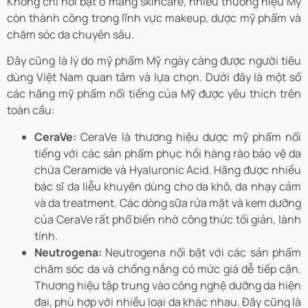
Không chỉ nổi bật ở mảng skincare, nhiều thương hiệu Mỹ
còn thành công trong lĩnh vực makeup, dược mỹ phẩm và
chăm sóc da chuyên sâu.
Đây cũng là lý do mỹ phẩm Mỹ ngày càng được người tiêu
dùng Việt Nam quan tâm và lựa chọn. Dưới đây là một số
các hãng mỹ phẩm nổi tiếng của Mỹ được yêu thích trên
toàn cầu:
CeraVe:
CeraVe là thương hiệu dược mỹ phẩm nổi
tiếng với các sản phẩm phục hồi hàng rào bảo vệ da
chứa Ceramide và Hyaluronic Acid. Hãng được nhiều
bác sĩ da liễu khuyên dùng cho da khô, da nhạy cảm
và da treatment. Các dòng sữa rửa mặt và kem dưỡng
của CeraVe rất phổ biến nhờ công thức tối giản, lành
tính.
Neutrogena:
Neutrogena nổi bật với các sản phẩm
chăm sóc da và chống nắng có mức giá dễ tiếp cận.
Thương hiệu tập trung vào công nghệ dưỡng da hiện
đại, phù hợp với nhiều loại da khác nhau. Đây cũng là