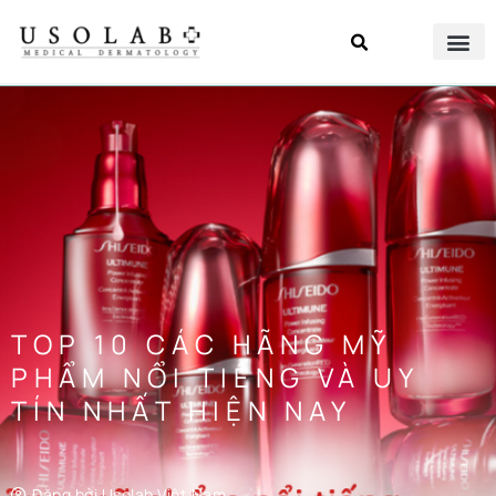
TOP 10 CÁC HÃNG MỸ
PHẨM NỔI TIẾNG VÀ UY
TÍN NHẤT HIỆN NAY
Đăng bởi
Usolab Việt Nam