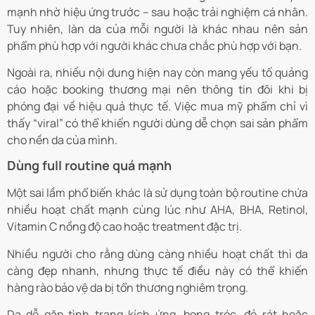
mạnh nhờ hiệu ứng trước – sau hoặc trải nghiệm cá nhân.
Tuy nhiên, làn da của mỗi người là khác nhau nên sản
phẩm phù hợp với người khác chưa chắc phù hợp với bạn.
Ngoài ra, nhiều nội dung hiện nay còn mang yếu tố quảng
cáo hoặc booking thương mại nên thông tin đôi khi bị
phóng đại về hiệu quả thực tế. Việc mua mỹ phẩm chỉ vì
thấy “viral” có thể khiến người dùng dễ chọn sai sản phẩm
cho nền da của mình.
Dùng full routine quá mạnh
Một sai lầm phổ biến khác là sử dụng toàn bộ routine chứa
nhiều hoạt chất mạnh cùng lúc như AHA, BHA, Retinol,
Vitamin C nồng độ cao hoặc treatment đặc trị.
Nhiều người cho rằng dùng càng nhiều hoạt chất thì da
càng đẹp nhanh, nhưng thực tế điều này có thể khiến
hàng rào bảo vệ da bị tổn thương nghiêm trọng.
Da dễ gặp tình trạng kích ứng, bong tróc, đỏ rát hoặc