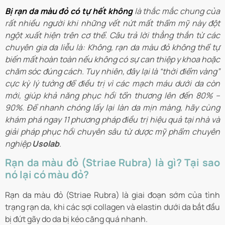
Bị rạn da màu đỏ có tự hết không
là thắc mắc chung của
rất nhiều người khi những vết nứt mất thẩm mỹ này đột
ngột xuất hiện trên cơ thể. Câu trả lời thẳng thắn từ các
chuyên gia da liễu là: Không, rạn da màu đỏ không thể tự
biến mất hoàn toàn nếu không có sự can thiệp y khoa hoặc
chăm sóc đúng cách. Tuy nhiên, đây lại là “thời điểm vàng”
cực kỳ lý tưởng để điều trị vì các mạch máu dưới da còn
mới, giúp khả năng phục hồi tổn thương lên đến 80% –
90%. Để nhanh chóng lấy lại làn da mịn màng, hãy cùng
khám phá ngay 11 phương pháp điều trị hiệu quả tại nhà và
giải pháp phục hồi chuyên sâu từ dược mỹ phẩm chuyên
nghiệp
Usolab
.
Rạn da màu đỏ (Striae Rubra) là gì? Tại sao
nó lại có màu đỏ?
Rạn da màu đỏ (Striae Rubra) là giai đoạn sớm của tình
trạng rạn da, khi các sợi collagen và elastin dưới da bắt đầu
bị đứt gãy do da bị kéo căng quá nhanh.