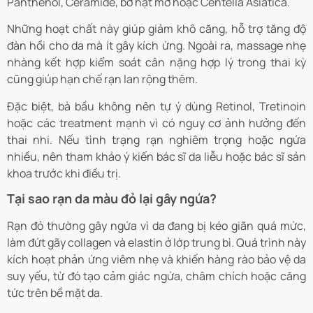
Panthenol, Ceramide, bơ hạt mỡ hoặc Centella Asiatica.
Những hoạt chất này giúp giảm khô căng, hỗ trợ tăng độ
đàn hồi cho da mà ít gây kích ứng. Ngoài ra, massage nhẹ
nhàng kết hợp kiểm soát cân nặng hợp lý trong thai kỳ
cũng giúp hạn chế rạn lan rộng thêm.
Đặc biệt, bà bầu không nên tự ý dùng Retinol, Tretinoin
hoặc các treatment mạnh vì có nguy cơ ảnh hưởng đến
thai nhi. Nếu tình trạng rạn nghiêm trọng hoặc ngứa
nhiều, nên tham khảo ý kiến bác sĩ da liễu hoặc bác sĩ sản
khoa trước khi điều trị.
Tại sao rạn da màu đỏ lại gây ngứa?
Rạn đỏ thường gây ngứa vì da đang bị kéo giãn quá mức,
làm đứt gãy collagen và elastin ở lớp trung bì. Quá trình này
kích hoạt phản ứng viêm nhẹ và khiến hàng rào bảo vệ da
suy yếu, từ đó tạo cảm giác ngứa, châm chích hoặc căng
tức trên bề mặt da.