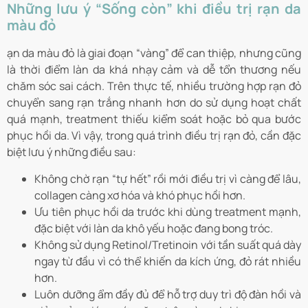
Những lưu ý “Sống còn” khi điều trị rạn da
màu đỏ
ạn da màu đỏ là giai đoạn “vàng” để can thiệp, nhưng cũng
là thời điểm làn da khá nhạy cảm và dễ tổn thương nếu
chăm sóc sai cách. Trên thực tế, nhiều trường hợp rạn đỏ
chuyển sang rạn trắng nhanh hơn do sử dụng hoạt chất
quá mạnh, treatment thiếu kiểm soát hoặc bỏ qua bước
phục hồi da. Vì vậy, trong quá trình điều trị rạn đỏ, cần đặc
biệt lưu ý những điều sau:
Không chờ rạn “tự hết” rồi mới điều trị vì càng để lâu,
collagen càng xơ hóa và khó phục hồi hơn.
Ưu tiên phục hồi da trước khi dùng treatment mạnh,
đặc biệt với làn da khô yếu hoặc đang bong tróc.
Không sử dụng Retinol/Tretinoin với tần suất quá dày
ngay từ đầu vì có thể khiến da kích ứng, đỏ rát nhiều
hơn.
Luôn dưỡng ẩm đầy đủ để hỗ trợ duy trì độ đàn hồi và