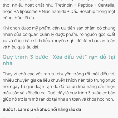
thời nhiều hoạt chất như Tretinoin + Peptide + Centella,
hoặc HA liposome + Niacinamide + Dầu Rosehip trong một
công thức tối ưu.
Khi chọn dược mỹ phẩm, cần ưu tiên sản phẩm có chứng
nhận của cơ quan quản lý dược phẩm, rõ nguồn gốc xuất
xứ và được bác sĩ da liễu khuyến nghị để đảm bảo an toàn
và hiệu quả lâu dài.
Quy trình 3 bước “Xóa dấu vết” rạn đỏ tại
nhà
Thay vì chờ các vết rạn tự chuyển trắng rồi mới điều trị,
nhiều chuyên gia da liễu khuyến khích nên tập trung phục
hồi ngay từ giai đoạn rạn đỏ để tối ưu khả năng cải thiện
màu sắc và kết cấu da. Dưới đây là quy trình 3 bước cơ bản
giúp hỗ trợ làm mờ rạn đỏ tại nhà an toàn và khoa học hơn.
Bước 1: Làm dịu và phục hồi hàng rào da