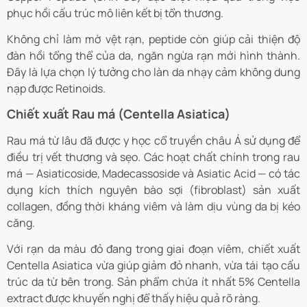
phục hồi cấu trúc mô liên kết bị tổn thương.
Không chỉ làm mờ vệt rạn, peptide còn giúp cải thiện độ
đàn hồi tổng thể của da, ngăn ngừa rạn mới hình thành.
Đây là lựa chọn lý tưởng cho làn da nhạy cảm không dung
nạp được Retinoids.
Chiết xuất Rau má (Centella Asiatica)
Rau má từ lâu đã được y học cổ truyền châu Á sử dụng để
điều trị vết thương và sẹo. Các hoạt chất chính trong rau
má — Asiaticoside, Madecassoside và Asiatic Acid — có tác
dụng kích thích nguyên bào sợi (fibroblast) sản xuất
collagen, đồng thời kháng viêm và làm dịu vùng da bị kéo
căng.
Với rạn da màu đỏ đang trong giai đoạn viêm, chiết xuất
Centella Asiatica vừa giúp giảm đỏ nhanh, vừa tái tạo cấu
trúc da từ bên trong. Sản phẩm chứa ít nhất 5% Centella
extract được khuyến nghị để thấy hiệu quả rõ ràng.