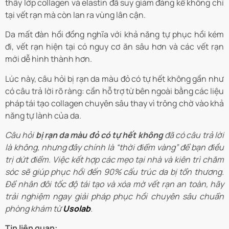
thấy lớp collagen và elastin đã suy giảm đáng kể không chỉ
tại vết rạn mà còn lan ra vùng lân cận.
Da mất đàn hồi đồng nghĩa với khả năng tự phục hồi kém
đi, vết rạn hiện tại có nguy cơ ăn sâu hơn và các vết rạn
mới dễ hình thành hơn.
Lúc này, câu hỏi bị rạn da màu đỏ có tự hết không gần như
có câu trả lời rõ ràng: cần hỗ trợ từ bên ngoài bằng các liệu
pháp tái tạo collagen chuyên sâu thay vì trông chờ vào khả
năng tự lành của da.
Câu hỏi
bị rạn da màu đỏ có tự hết không
đã có câu trả lời
là không, nhưng đây chính là “thời điểm vàng” để bạn điều
trị dứt điểm. Việc kết hợp các mẹo tại nhà và kiên trì chăm
sóc sẽ giúp phục hồi đến 90% cấu trúc da bị tổn thương.
Để nhân đôi tốc độ tái tạo và xóa mờ vết rạn an toàn, hãy
trải nghiệm ngay giải pháp phục hồi chuyên sâu chuẩn
phòng khám từ
Usolab
.
Tin liện quan: