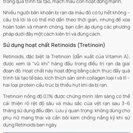
trong quá trình tái tạo, mạch máu còn hoạt động mạnh.
Nhiều người băn khoăn bị rạn da màu đỏ có tự hết không –
câu trả lời là có thể mờ dần theo thời gian, nhưng để xóa
hoàn toàn và nhanh chóng, bạn cần áp dụng các phương
pháp dưới đây một cách kiên trì và đúng cách.
Sử dụng hoạt chất Retinoids (Tretinoin)
Retinoids, đặc biệt là Tretinoin (dẫn xuất của Vitamin A),
được xem là “vũ khí” hàng đầu trong điều trị rạn da giai
đoạn đỏ. Hoạt chất này hoạt động bằng cách thúc đẩy quá
trình tái tạo tế bào, kích thích sản sinh collagen loại I và III –
hai loại protein cấu trúc bị thiếu hụt khi da bị rạn.
Tretinoin nồng độ 0,1% được chứng minh lâm sàng có thể
cải thiện rõ rệt độ sâu và màu sắc của vệt rạn sau 3–6
tháng sử dụng đều đặn. Lưu ý quan trọng: không dùng cho
phụ nữ mang thai và cần bôi kem chống nắng kỹ khi sử
dụng Retinoids ban ngày.