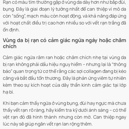
Rạn có màu tím thường gặp ở vùng da dày hơn như bắp đùi,
bụng. Đây là giai đoạn lý tưởng nhất để can thiệp vì mô da
còn “sống”, mạch máu còn hoạt động, và khả năng đáp ứng
với hoạt chất điều trị cao hơn nhiều so với vết rạn trắng đã
ổn định.
Vùng da bị rạn có cảm giác ngứa ngáy hoặc châm
chích
Cảm giác ngứa râm ran hoặc châm chích nhẹ tại vùng da
bị rạn không phải dấu hiệu nguy hiểm – nhưng lại là “thông
báo” quan trọng từ cơ thể rằng các sợi collagen đang bị kéo
căng và bắt đầu tổn thương. Đây là phản ứng viêm tự nhiên
kèm theo sự kích hoạt của dây thần kinh cảm giác tại lớp
hạ bì.
Khi bạn cảm thấy ngứa ở vùng bụng, đùi hay ngực mà chưa
thấy vết rạn rõ ràng, hãy kiểm tra kỹ dưới ánh sáng – có thể
vệt rạn đỏ đã hình thành nhưng còn mờ. Can thiệp ngay
lúc này sẽ giúp ngăn vết rạn lan rộng thêm.