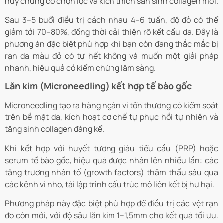
hủy chúng có chọn lọc và kích thích sản sinh collagen mới.
Sau 3–5 buổi điều trị cách nhau 4–6 tuần, độ đỏ có thể
giảm tới 70–80%, đồng thời cải thiện rõ kết cấu da. Đây là
phương án đặc biệt phù hợp khi bạn còn đang thắc mắc bị
rạn da màu đỏ có tự hết không và muốn một giải pháp
nhanh, hiệu quả có kiểm chứng lâm sàng.
Lăn kim (Microneedling) kết hợp tế bào gốc
Microneedling tạo ra hàng ngàn vi tổn thương có kiểm soát
trên bề mặt da, kích hoạt cơ chế tự phục hồi tự nhiên và
tăng sinh collagen đáng kể.
Khi kết hợp với huyết tương giàu tiểu cầu (PRP) hoặc
serum tế bào gốc, hiệu quả được nhân lên nhiều lần: các
tăng trưởng nhân tố (growth factors) thẩm thấu sâu qua
các kênh vi nhỏ, tái lập trình cấu trúc mô liên kết bị hư hại.
Phương pháp này đặc biệt phù hợp để điều trị các vệt rạn
đỏ còn mới, với độ sâu lăn kim 1–1,5mm cho kết quả tối ưu.