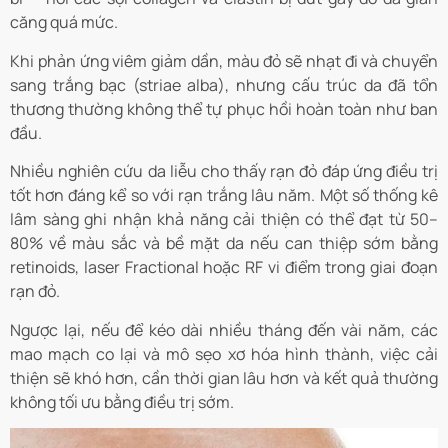
căng quá mức.
Khi phản ứng viêm giảm dần, màu đỏ sẽ nhạt đi và chuyển
sang trắng bạc (striae alba), nhưng cấu trúc da đã tổn
thương thường không thể tự phục hồi hoàn toàn như ban
đầu.
Nhiều nghiên cứu da liễu cho thấy rạn đỏ đáp ứng điều trị
tốt hơn đáng kể so với rạn trắng lâu năm. Một số thống kê
lâm sàng ghi nhận khả năng cải thiện có thể đạt từ 50–
80% về màu sắc và bề mặt da nếu can thiệp sớm bằng
retinoids, laser Fractional hoặc RF vi điểm trong giai đoạn
rạn đỏ.
Ngược lại, nếu để kéo dài nhiều tháng đến vài năm, các
mao mạch co lại và mô sẹo xơ hóa hình thành, việc cải
thiện sẽ khó hơn, cần thời gian lâu hơn và kết quả thường
không tối ưu bằng điều trị sớm.