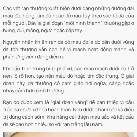
Các vết rạn thường xuất hiện dưới dạng những đường dài
màu đỏ, hồng, tím đỏ hoặc đỏ nâu tùy theo sắc tố da của
mỗi người. Đây là giai đoạn “mới hình thành”, thường gặp ở
bụng, đùi, mông, ngực hoặc bắp tay.
Nguyên nhân khiến rạn da có màu đỏ là do bên dưới vùng
da tổn thương vẫn còn hệ vi mạch hoạt động mạnh và
phản ứng viêm đang diễn ra.
Khi cấu trúc trung bì bị phá vỡ, các mao mạch dưới da trở
nên lộ rõ hơn, tạo nên màu đỏ hoặc tím đặc trưng. Ở giai
đoạn này, da thường có cảm giác hơi ngứa, căng hoặc
nhạy cảm hơn bình thường.
Rạn đỏ được xem là “giai đoạn vàng” để can thiệp vì cấu
trúc da chưa xơ hóa hoàn toàn. Nếu được chăm sóc và điều
trị đúng cách sớm, khả năng cải thiện màu sắc và kết cấu
da sẽ cao hơn nhiều so với rạn trắng lâu năm.