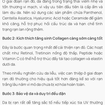
Ở giai đoạn rạn đỏ, da đang trong trạng thái viêm nhẹ và
tổn thương vi mạch, vì vậy ưu tiên đầu tiên là cấp ẩm và
làm dịu da. Nên sử dụng các sản phẩm chứa Panthenol,
Centella Asiatica, Hyaluronic Acid hoặc Ceramide để giảm
khô căng, hỗ trợ phục hồi cấu trúc da và hạn chế tình
trạng rạn lan rộng thêm.
Bước 2: Kích thích tăng sinh Collagen càng sớm càng tốt
Đây là bước quan trọng nhất để cải thiện rạn đỏ. Các hoạt
chất như Retinol, Tretinoin nồng độ thấp, Peptide hoặc
Vitamin C có thể hỗ trợ thúc đẩy tái tạo collagen và elastin
dưới da.
Theo nhiều nghiên cứu da liễu, việc can thiệp ở giai đoạn
rạn đỏ thường cho hiệu quả tốt hơn đáng kể so với rạn
trắng lâu năm vì mô da chưa bị xơ hóa hoàn toàn.
Bước 3: Bảo vệ da và duy trì đều đặn
Da bị rạn rất dễ tăng sắc tố nếu tiếp xúc tia UV thường