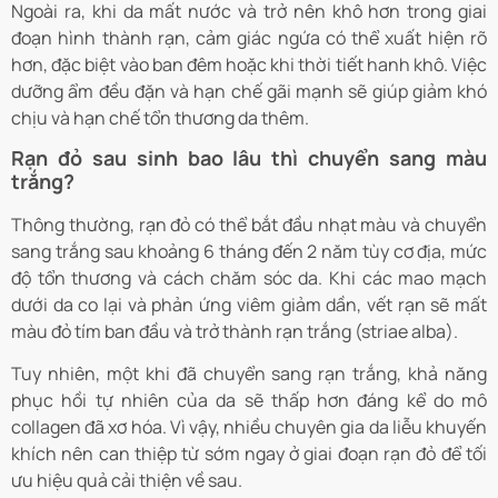
Ngoài ra, khi da mất nước và trở nên khô hơn trong giai
đoạn hình thành rạn, cảm giác ngứa có thể xuất hiện rõ
hơn, đặc biệt vào ban đêm hoặc khi thời tiết hanh khô. Việc
dưỡng ẩm đều đặn và hạn chế gãi mạnh sẽ giúp giảm khó
chịu và hạn chế tổn thương da thêm.
Rạn đỏ sau sinh bao lâu thì chuyển sang màu
trắng?
Thông thường, rạn đỏ có thể bắt đầu nhạt màu và chuyển
sang trắng sau khoảng 6 tháng đến 2 năm tùy cơ địa, mức
độ tổn thương và cách chăm sóc da. Khi các mao mạch
dưới da co lại và phản ứng viêm giảm dần, vết rạn sẽ mất
màu đỏ tím ban đầu và trở thành rạn trắng (striae alba).
Tuy nhiên, một khi đã chuyển sang rạn trắng, khả năng
phục hồi tự nhiên của da sẽ thấp hơn đáng kể do mô
collagen đã xơ hóa. Vì vậy, nhiều chuyên gia da liễu khuyến
khích nên can thiệp từ sớm ngay ở giai đoạn rạn đỏ để tối
ưu hiệu quả cải thiện về sau.