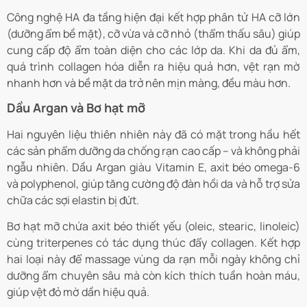
Công nghệ HA đa tầng hiện đại kết hợp phân tử HA cỡ lớn
(dưỡng ẩm bề mặt), cỡ vừa và cỡ nhỏ (thẩm thấu sâu) giúp
cung cấp độ ẩm toàn diện cho các lớp da. Khi da đủ ẩm,
quá trình collagen hóa diễn ra hiệu quả hơn, vệt rạn mờ
nhanh hơn và bề mặt da trở nên mịn màng, đều màu hơn.
Dầu Argan và Bơ hạt mỡ
Hai nguyên liệu thiên nhiên này đã có mặt trong hầu hết
các sản phẩm dưỡng da chống rạn cao cấp – và không phải
ngẫu nhiên. Dầu Argan giàu Vitamin E, axit béo omega-6
và polyphenol, giúp tăng cường độ đàn hồi da và hỗ trợ sửa
chữa các sợi elastin bị đứt.
Bơ hạt mỡ chứa axit béo thiết yếu (oleic, stearic, linoleic)
cùng triterpenes có tác dụng thúc đẩy collagen. Kết hợp
hai loại này để massage vùng da rạn mỗi ngày không chỉ
dưỡng ẩm chuyên sâu mà còn kích thích tuần hoàn máu,
giúp vệt đỏ mờ dần hiệu quả.