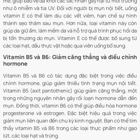
mẽ, giúp bảo vệ da khỏi các tác nhân gây hại từ môi trường
như ô nhiễm và tia UV. Đối với người bị mụn nội tiết, uống
vitamin E có thể làm dịu các vết viêm, hạn chế sự hình
thành sẹo thâm sau mụn. Hơn nữa, loại vitamin này còn
giúp da giữ ẩm, làm mềm da và hỗ trợ quá trình phục hồi da
bị tổn thương do mụn. Vitamin E có thể được bổ sung từ
các loại hạt, dầu thực vật hoặc qua viên uống bổ sung.
Vitamin B5 và B6: Giảm căng thẳng và điều chỉnh
hormone
Vitamin B5 và B6 có tác dụng đặc biệt trong việc điều
chỉnh hormone, giúp giảm thiểu tình trạng mụn nội tiết.
Vitamin B5 (axit pantothenic) giúp giảm căng thẳng, một
trong những nguyên nhân gây rối loạn hormone dẫn đến
mụn. Đồng thời, vitamin B6 có thể giúp điều hòa hormone
progesterone và estrogen. Đặc biệt hiệu quả trong việc
giảm mụn liên quan đến chu kỳ kinh nguyệt. Bạn có thể tìm
thấy vitamin B5 và B6 trong các loại thực phẩm như gạo
lứt, các loại hạt và trứng.