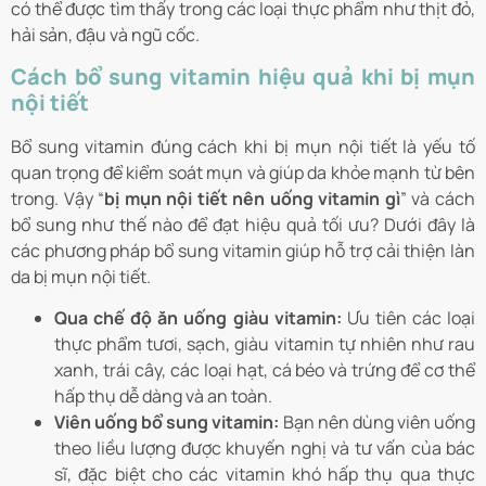
có thể được tìm thấy trong các loại thực phẩm như thịt đỏ,
hải sản, đậu và ngũ cốc.
Cách bổ sung vitamin hiệu quả khi bị mụn
nội tiết
Bổ sung vitamin đúng cách khi bị mụn nội tiết là yếu tố
quan trọng để kiểm soát mụn và giúp da khỏe mạnh từ bên
trong. Vậy “
bị mụn nội tiết nên uống vitamin gì
” và cách
bổ sung như thế nào để đạt hiệu quả tối ưu? Dưới đây là
các phương pháp bổ sung vitamin giúp hỗ trợ cải thiện làn
da bị mụn nội tiết.
Qua chế độ ăn uống giàu vitamin:
Ưu tiên các loại
thực phẩm tươi, sạch, giàu vitamin tự nhiên như rau
xanh, trái cây, các loại hạt, cá béo và trứng để cơ thể
hấp thụ dễ dàng và an toàn.
Viên uống bổ sung vitamin:
Bạn nên dùng viên uống
theo liều lượng được khuyến nghị và tư vấn của bác
sĩ, đặc biệt cho các vitamin khó hấp thụ qua thực