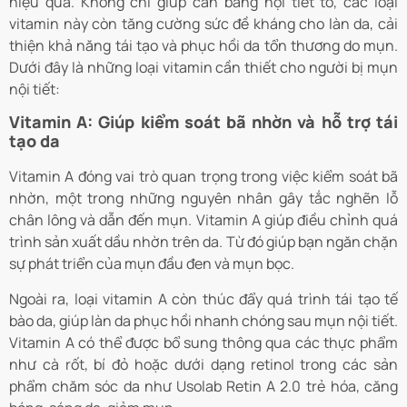
hiệu quả. Không chỉ giúp cân bằng nội tiết tố, các loại
vitamin này còn tăng cường sức đề kháng cho làn da, cải
thiện khả năng tái tạo và phục hồi da tổn thương do mụn.
Dưới đây là những loại vitamin cần thiết cho người bị mụn
nội tiết:
Vitamin A: Giúp kiểm soát bã nhờn và hỗ trợ tái
tạo da
Vitamin A đóng vai trò quan trọng trong việc kiểm soát bã
nhờn, một trong những nguyên nhân gây tắc nghẽn lỗ
chân lông và dẫn đến mụn. Vitamin A giúp điều chỉnh quá
trình sản xuất dầu nhờn trên da. Từ đó giúp bạn ngăn chặn
sự phát triển của mụn đầu đen và mụn bọc.
Ngoài ra, loại vitamin A còn thúc đẩy quá trình tái tạo tế
bào da, giúp làn da phục hồi nhanh chóng sau mụn nội tiết.
Vitamin A có thể được bổ sung thông qua các thực phẩm
như cà rốt, bí đỏ hoặc dưới dạng retinol trong các sản
phẩm chăm sóc da như Usolab Retin A 2.0 trẻ hóa, căng