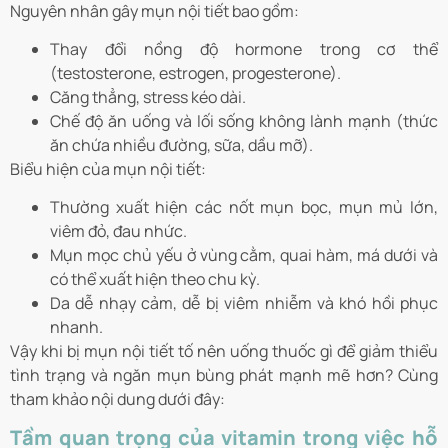
Nguyên nhân gây mụn nội tiết bao gồm:
Thay đổi nồng độ hormone trong cơ thể
(testosterone, estrogen, progesterone).
Căng thẳng, stress kéo dài.
Chế độ ăn uống và lối sống không lành mạnh (thức
ăn chứa nhiều đường, sữa, dầu mỡ).
Biểu hiện của mụn nội tiết:
Thường xuất hiện các nốt mụn bọc, mụn mủ lớn,
viêm đỏ, đau nhức.
Mụn mọc chủ yếu ở vùng cằm, quai hàm, má dưới và
có thể xuất hiện theo chu kỳ.
Da dễ nhạy cảm, dễ bị viêm nhiễm và khó hồi phục
nhanh.
Vậy khi
bị mụn nội tiết tố nên uống thuốc gì
để giảm thiểu
tình trạng và ngăn mụn bùng phát mạnh mẽ hơn? Cùng
tham khảo nội dung dưới đây:
Tầm quan trọng của vitamin trong việc hỗ