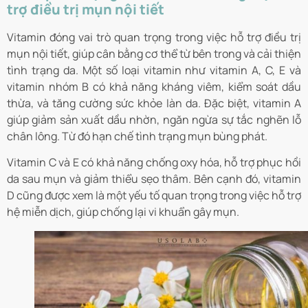
trợ điều trị mụn nội tiết
Vitamin đóng vai trò quan trọng trong việc hỗ trợ điều trị
mụn nội tiết, giúp cân bằng cơ thể từ bên trong và cải thiện
tình trạng da. Một số loại vitamin như vitamin A, C, E và
vitamin nhóm B có khả năng kháng viêm, kiểm soát dầu
thừa, và tăng cường sức khỏe làn da. Đặc biệt, vitamin A
giúp giảm sản xuất dầu nhờn, ngăn ngừa sự tắc nghẽn lỗ
chân lông. Từ đó hạn chế tình trạng mụn bùng phát.
Vitamin C và E có khả năng chống oxy hóa, hỗ trợ phục hồi
da sau mụn và giảm thiểu sẹo thâm. Bên cạnh đó, vitamin
D cũng được xem là một yếu tố quan trọng trong việc hỗ trợ
hệ miễn dịch, giúp chống lại vi khuẩn gây mụn.