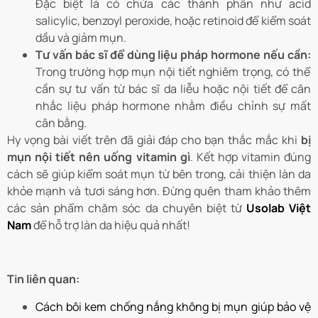
Đặc biệt là có chứa các thành phần như acid
salicylic, benzoyl peroxide, hoặc retinoid để kiểm soát
dầu và giảm mụn.
Tư vấn bác sĩ để dùng liệu pháp hormone nếu cần:
Trong trường hợp mụn nội tiết nghiêm trọng, có thể
cần sự tư vấn từ bác sĩ da liễu hoặc nội tiết để cân
nhắc liệu pháp hormone nhằm điều chỉnh sự mất
cân bằng.
Hy vọng bài viết trên đã giải đáp cho bạn thắc mắc khi
bị
mụn nội tiết nên uống vitamin gì
. Kết hợp vitamin đúng
cách sẽ giúp kiểm soát mụn từ bên trong, cải thiện làn da
khỏe mạnh và tươi sáng hơn. Đừng quên tham khảo thêm
các sản phẩm chăm sóc da chuyên biệt từ
Usolab Việt
Nam
để hỗ trợ làn da hiệu quả nhất!
Tin liên quan:
Cách bôi kem chống nắng không bị mụn giúp bảo vệ