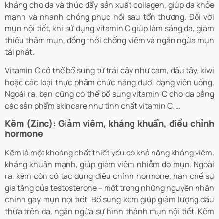
kháng cho da và thúc đẩy sản xuất collagen, giúp da khỏe
mạnh và nhanh chóng phục hồi sau tổn thương. Đối với
mụn nội tiết, khi sử dụng vitamin C giúp làm sáng da, giảm
thiểu thâm mụn, đồng thời chống viêm và ngăn ngừa mụn
tái phát.
Vitamin C có thể bổ sung từ trái cây như cam, dâu tây, kiwi
hoặc các loại thực phẩm chức năng dưới dạng viên uống.
Ngoài ra, bạn cũng có thể bổ sung vitamin C cho da bằng
các sản phẩm skincare như tinh chất vitamin C, …
Kẽm (Zinc): Giảm viêm, kháng khuẩn, điều chỉnh
hormone
Kẽm là một khoáng chất thiết yếu có khả năng kháng viêm,
kháng khuẩn mạnh, giúp giảm viêm nhiễm do mụn. Ngoài
ra, kẽm còn có tác dụng điều chỉnh hormone, hạn chế sự
gia tăng của testosterone – một trong những nguyên nhân
chính gây mụn nội tiết.
Bổ sung kẽm giúp giảm lượng dầu
thừa trên da, ngăn ngừa sự hình thành mụn nội tiết. Kẽm