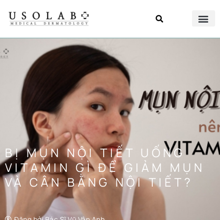
BỊ MỤN NỘI TIẾT UỐNG
VITAMIN GÌ ĐỂ GIẢM MỤN
VÀ CÂN BẰNG NỘI TIẾT?
Đăng bởi
Bác Sĩ Vũ Vân Anh