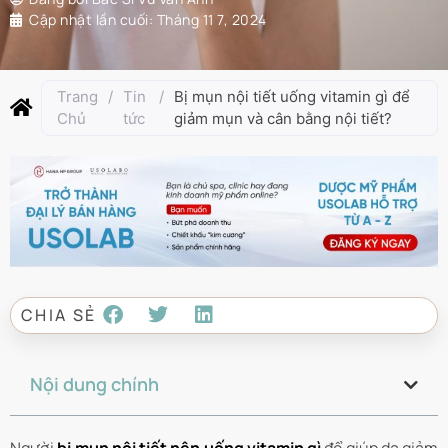
Cập nhật lần cuối:
Tháng 11 7, 2024
Trang
/
Tin
/
Bị mụn nội tiết uống vitamin gì để
Chủ
tức
giảm mụn và cân bằng nội tiết?
CHIA SẺ
Nội dung chính