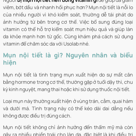
Người
bị mụn nội tiết nên uống vitamin gì
để giúp da giảm
viêm, bớt dầu và nhanh hồi phục hơn? Mụn nội tiết là nỗi lo
của nhiều người vì khó kiểm soát, thường dễ tái phát do
ảnh hưởng từ bên trong cơ thể. Việc bổ sung đúng loại
vitamin có thể hỗ trợ kiểm soát mụn hiệu quả và giúp làn
da khỏe mạnh hơn từ gốc. Cùng khám phá cách sử dụng
vitamin để chăm sóc da với
Usolab
nhé.
Mụn nội tiết là gì? Nguyên nhân và biểu
hiện
Mụn nội tiết
là tình trạng mụn xuất hiện do sự mất cân
bằng hormone trong cơ thể, thường gặp ở tuổi dậy thì, chu
kỳ kinh nguyệt, mang thai hoặc khi sử dụng thuốc nội tiết.
Loại mụn này thường xuất hiện ở vùng trán, cằm, quai hàm
và dưới má. Tình trạng này có thể kéo dài dai dẳng nếu
không được điều trị đúng cách.
Mụn nội tiết không chỉ ảnh hưởng đến thẩm mỹ mà còn
gây ra nhiều phiền toái cho làn da, đặc biệt là khi điều trị