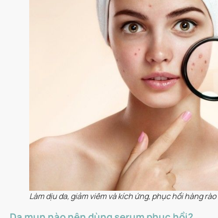
Làm dịu da, giảm viêm và kích ứng, phục hồi hàng rào
Da mụn nào nên dùng serum phục hồi?