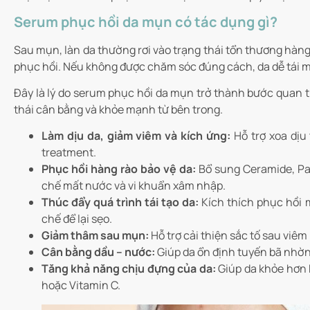
Serum phục hồi da mụn có tác dụng gì?
Sau mụn, làn da thường rơi vào trạng thái tổn thương hàng 
phục hồi. Nếu không được chăm sóc đúng cách, da dễ tái mụ
Đây là lý do serum phục hồi da mụn trở thành bước quan tr
thái cân bằng và khỏe mạnh từ bên trong.
Làm dịu da, giảm viêm và kích ứng:
Hỗ trợ xoa dịu
treatment.
Phục hồi hàng rào bảo vệ da:
Bổ sung Ceramide, Pan
chế mất nước và vi khuẩn xâm nhập.
Thúc đẩy quá trình tái tạo da:
Kích thích phục hồi 
chế để lại sẹo.
Giảm thâm sau mụn:
Hỗ trợ cải thiện sắc tố sau vi
Cân bằng dầu – nước:
Giúp da ổn định tuyến bã nhờn,
Tăng khả năng chịu đựng của da:
Giúp da khỏe hơn k
hoặc Vitamin C.