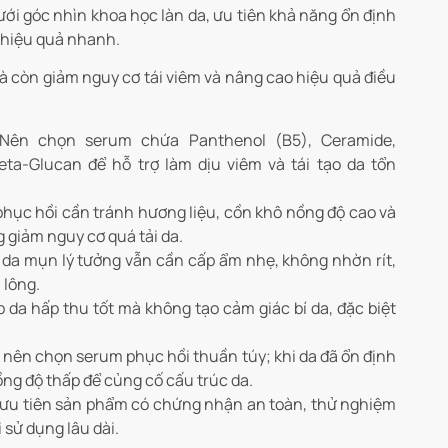
ới góc nhìn khoa học làn da, ưu tiên khả năng ổn định
ào hiệu quả nhanh.
 còn giảm nguy cơ tái viêm và nâng cao hiệu quả điều
Nên chọn serum chứa Panthenol (B5), Ceramide,
Beta-Glucan để hỗ trợ làm dịu viêm và tái tạo da tổn
hục hồi cần tránh hương liệu, cồn khô nồng độ cao và
 giảm nguy cơ quá tải da.
da mụn lý tưởng vẫn cần cấp ẩm nhẹ, không nhờn rít,
 lông.
 da hấp thu tốt mà không tạo cảm giác bí da, đặc biệt
 nên chọn serum phục hồi thuần túy; khi da đã ổn định
ng độ thấp để củng cố cấu trúc da.
ưu tiên sản phẩm có chứng nhận an toàn, thử nghiệm
sử dụng lâu dài.