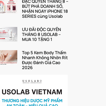
ĐẶC QUYỀN THÁNG 8 –
BỨT PHÁ DOANH SỐ,
NHẬN NGAY iPHONE 18
SERIES cùng Usolab
ƯU ĐÃI ĐỘC QUYỀN
THÁNG 8 USOLAB –
MUA 10 TẶNG 1
Top 5 Kem Body Thấm
Nhanh Không Nhờn Rít
Được Đánh Giá Cao
2026