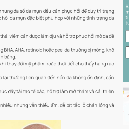
B
hưng đa số da mụn đều cần phục hồi để duy trì trạng
m
t
c hồi da mụn đặc biệt phù hợp với những tình trạng da
t
thái viêm cần được làm dịu và hỗ trợ phục hồi mô da để
g BHA, AHA, retinoid hoặc peel da thường bị mỏng, khô
ân bằng.
khi thay đổi mỹ phẩm hoặc thời tiết cho thấy hàng rào
ặp lại thường liên quan đến nền da không ổn định, cần
c đẩy tái tạo tế bào, hỗ trợ làm mờ thâm và cải thiện
 nhiều nhưng vẫn thiếu ẩm, dễ bít tắc lỗ chân lông và