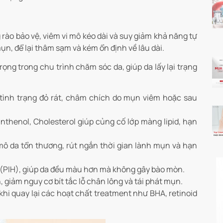
rào bảo vệ, viêm vi mô kéo dài và suy giảm khả năng tự
n, để lại thâm sạm và kém ổn định về lâu dài.
ọng trong chu trình chăm sóc da, giúp da lấy lại trạng
 tình trạng đỏ rát, châm chích do mụn viêm hoặc sau
thenol, Cholesterol giúp củng cố lớp màng lipid, hạn
mô da tổn thương, rút ngắn thời gian lành mụn và hạn
êm (PIH), giúp da đều màu hơn mà không gây bào mòn.
 giảm nguy cơ bít tắc lỗ chân lông và tái phát mụn.
hi quay lại các hoạt chất treatment như BHA, retinoid