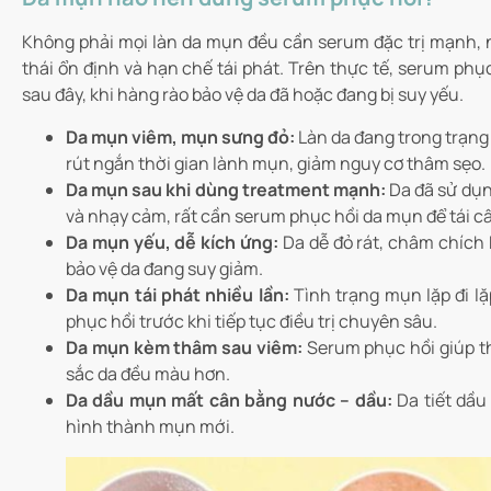
Không phải mọi làn da mụn đều cần serum đặc trị mạnh, n
thái ổn định và hạn chế tái phát. Trên thực tế, serum phụ
sau đây, khi hàng rào bảo vệ da đã hoặc đang bị suy yếu.
Da mụn viêm, mụn sưng đỏ:
Làn da đang trong trạng 
rút ngắn thời gian lành mụn, giảm nguy cơ thâm sẹo.
Da mụn sau khi dùng treatment mạnh:
Da đã sử dụn
và nhạy cảm, rất cần serum phục hồi da mụn để tái c
Da mụn yếu, dễ kích ứng:
Da dễ đỏ rát, châm chích 
bảo vệ da đang suy giảm.
Da mụn tái phát nhiều lần:
Tình trạng mụn lặp đi l
phục hồi trước khi tiếp tục điều trị chuyên sâu.
Da mụn kèm thâm sau viêm:
Serum phục hồi giúp thú
sắc da đều màu hơn.
Da dầu mụn mất cân bằng nước – dầu:
Da tiết dầu
hình thành mụn mới.