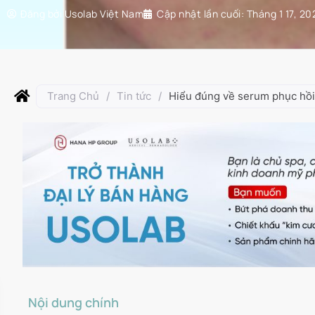
Đăng bởi
Usolab Việt Nam
Cập nhật lần cuối:
Tháng 1 17, 20
Trang Chủ
/
Tin tức
/
Hiểu đúng về serum phục hồi
Nội dung chính