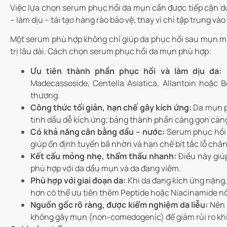
Việc lựa chọn serum phục hồi da mụn cần được tiếp cận dư
– làm dịu – tái tạo hàng rào bảo vệ, thay vì chỉ tập trung v
Một serum phù hợp không chỉ giúp da phục hồi sau mụn mà
trị lâu dài. Cách chọn serum phục hồi da mụn phù hợp:
Ưu tiên thành phần phục hồi và làm dịu da:
Madecassoside, Centella Asiatica, Allantoin hoặc 
thương.
Công thức tối giản, hạn chế gây kích ứng:
Da mụn p
tinh dầu dễ kích ứng; bảng thành phần càng gọn càng
Có khả năng cân bằng dầu – nước:
Serum phục hồi 
giúp ổn định tuyến bã nhờn và hạn chế bít tắc lỗ chân
Kết cấu mỏng nhẹ, thẩm thấu nhanh:
Điều này giúp
phù hợp với da dầu mụn và da đang viêm.
Phù hợp với giai đoạn da:
Khi da đang kích ứng nặng,
hơn có thể ưu tiên thêm Peptide hoặc Niacinamide nồ
Nguồn gốc rõ ràng, được kiểm nghiệm da liễu:
Nên 
không gây mụn (non-comedogenic) để giảm rủi ro khi 