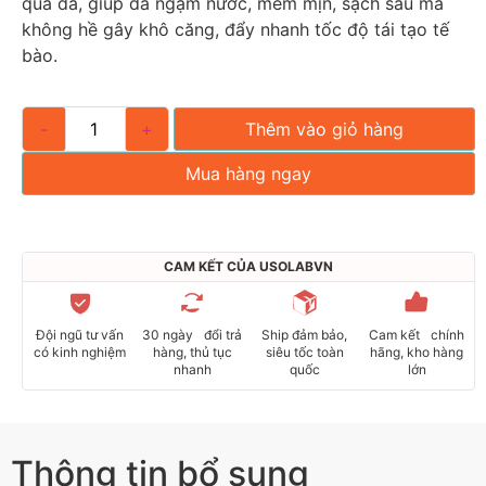
qua da, giúp da ngậm nước, mềm mịn, sạch sâu mà
không hề gây khô căng, đẩy nhanh tốc độ tái tạo tế
bào.
-
+
Thêm vào giỏ hàng
Mua hàng ngay
CAM KẾT CỦA USOLABVN
Đội ngũ tư vấn
30 ngày đổi trả
Ship đảm bảo,
Cam kết chính
có kinh nghiệm
hàng, thủ tục
siêu tốc toàn
hãng, kho hàng
nhanh
quốc
lớn
Thông tin bổ sung