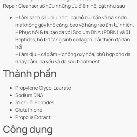
Repair Cleanser
sở hữu những ưu điểm nổi bật như sau:
– Làm sạch sâu dịu nhẹ, loại bỏ bụi bẩn và bã nhờn
mà không gây khô căng, bảo vệ hàng rào ẩm tự nhiên.
– Phục hồi & tái tạo da với Sodium DNA (PDRN) và 31
Peptides, hỗ trợ tăng sinh collagen, cải thiện độ đàn
hồi.
– Làm dịu – cấp ẩm – chống oxy hóa, phù hợp cho da
nhạy cảm, da yếu và da sau treatment.
Thành phần
Propylene Glycol Laurate
Sodium DNA
31 chuỗi Peptides
Glutathione
Propolis Extract
Công dụng