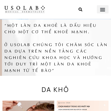
“MỘT LÀN DA KHOẺ LÀ DẤU HIỆU
CHO MỘT CƠ THỂ KHOẺ MẠNH.
Ở USOLAB CHÚNG TÔI CHĂM SÓC LÀN
DA DỰA TRÊN NỀN TẢNG CÁC
NGHIÊN CỨU KHOA HỌC VÀ HƯỚNG
TỚI DUY TRÌ MỘT LÀN DA KHOẺ
MẠNH TỪ TẾ BÀO”
DA KHÔ