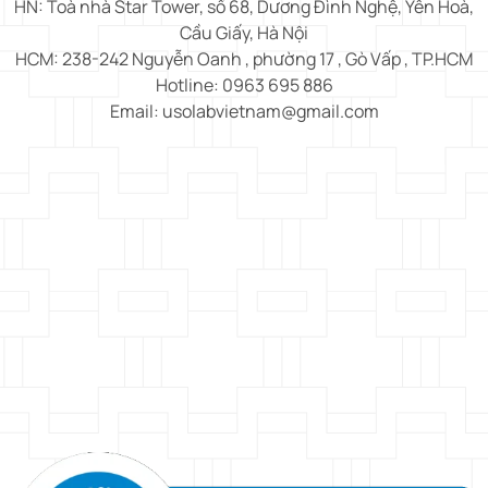
HN: Toà nhà Star Tower, số 68, Dương Đình Nghệ, Yên Hoà,
Cầu Giấy, Hà Nội
HCM: 238-242 Nguyễn Oanh , phường 17 , Gò Vấp , TP.HCM
Hotline: 0963 695 886
Email: usolabvietnam@gmail.com