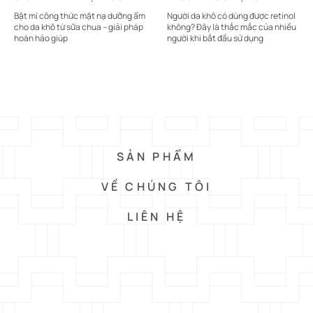
TOÀN
Bật mí công thức mặt nạ dưỡng ẩm
Người da khô có dùng được retinol
cho da khô từ sữa chua – giải pháp
không? Đây là thắc mắc của nhiều
hoàn hảo giúp
người khi bắt đầu sử dụng
SẢN PHẨM
VỀ CHÚNG TÔI
LIÊN HỆ