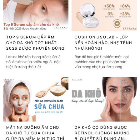
CHI TIẾT
CHI TIẾT
TOP 9 SERUM CẤP ẨM
CUSHION USOLAB – LỚP
CHO DA KHÔ TỐT NHẤT
NỀN HOÀN HẢO, NHẸ TÊNH
2026 ĐƯỢC KHUYÊN DÙNG
NHƯ KHÔNG!
Làn da khô ráp, bong tróc luôn là
Bạn đã bao giờ tìm kiếm một loại
nỗi ám ảnh của nhiều người, đặc
cushion vừa che phủ hoàn hảo,
biệt là trong thời tiết
vừa mỏng nhẹ tựa làn sương
CHI TIẾT
CHI TIẾT
MẶT NẠ DƯỠNG ẨM CHO
DA KHÔ CÓ DÙNG ĐƯỢC
DA KHÔ TỪ SỮA CHUA
RETINOL KHÔNG? NHỮNG
GIÚP DA MỀM MỊN TỨC THÌ
BÍ QUYẾT SỬ DỤNG AN