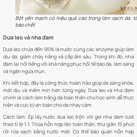
Bột yến mạch có hiệu quả cao trong làm sạch da, tẩ
bào chết
Dưa leo và nha đam
Dưa leo chứa đến 95% là nước cùng các enzyme giúp làm
dịu da, giảm cháy nắng và cấp ẩm sâu. Trong khi đó, nha
đam lại nổi tiếng với khả năng phục hồi tế bào da, làm sáng
và ngăn ngừa mụn.
Khi kết hợp, đây là công thức hoàn hảo giúp da sáng khỏe,
mát dịu và mềm mịn hơn từng ngày. Dưa leo và nha đam
chính là cách làm trắng da toàn thân cho học sinh dễ thực
hiện và cực kỳ an toàn cho da nhạy cảm.
Cách làm: Ép lấy nước dưa leo trộn với gel nha đam tươi
theo tỉ lệ 1:1. Thoa hỗn hợp lên toàn thân, thư giãn 15 phút
rồi rửa sạch bằng nước mát. Có thể bảo quản hỗn hợp