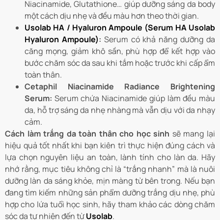
Niacinamide, Glutathione… giúp dưỡng sáng da body
một cách dịu nhẹ và đều màu hơn theo thời gian.
Usolab HA / Hyaluron Ampoule (Serum HA Usolab
Hyaluron Ampoule)
:
Serum có khả năng dưỡng da
căng mọng, giảm khô sần, phù hợp để kết hợp vào
bước chăm sóc da sau khi tắm hoặc trước khi cấp ẩm
toàn thân.
Cetaphil Niacinamide Radiance Brightening
Serum:
Serum chứa Niacinamide giúp làm đều màu
da, hỗ trợ sáng da nhẹ nhàng mà vẫn dịu với da nhạy
cảm.
Cách làm trắng da toàn thân cho học sinh
sẽ mang lại
hiệu quả tốt nhất khi bạn kiên trì thực hiện đúng cách và
lựa chọn nguyên liệu an toàn, lành tính cho làn da. Hãy
nhớ rằng, mục tiêu không chỉ là “trắng nhanh” mà là nuôi
dưỡng làn da sáng khỏe, mịn màng từ bên trong. Nếu bạn
đang tìm kiếm những sản phẩm dưỡng trắng dịu nhẹ, phù
hợp cho lứa tuổi học sinh, hãy tham khảo các dòng chăm
sóc da tự nhiên đến từ
Usolab
.