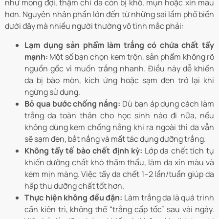
như mong đợi, thậm chí da còn bị khô, mụn hoặc xỉn màu
hơn. Nguyên nhân phần lớn đến từ những sai lầm phổ biến
dưới đây mà nhiều người thường vô tình mắc phải:
Lạm dụng sản phẩm làm trắng có chứa chất tẩy
mạnh:
Một số bạn chọn kem trộn, sản phẩm không rõ
nguồn gốc vì muốn trắng nhanh. Điều này dễ khiến
da bị bào mòn, kích ứng hoặc sạm đen trở lại khi
ngừng sử dụng.
Bỏ qua bước chống nắng:
Dù bạn áp dụng cách làm
trắng da toàn thân cho học sinh nào đi nữa, nếu
không dùng kem chống nắng khi ra ngoài thì da vẫn
sẽ sạm đen, bắt nắng và mất tác dụng dưỡng trắng.
Không tẩy tế bào chết định kỳ:
Lớp da chết tích tụ
khiến dưỡng chất khó thẩm thấu, làm da xỉn màu và
kém mịn màng. Việc tẩy da chết 1–2 lần/tuần giúp da
hấp thu dưỡng chất tốt hơn.
Thực hiện không đều đặn:
Làm trắng da là quá trình
cần kiên trì, không thể “trắng cấp tốc” sau vài ngày.