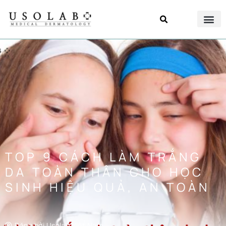
TOP 9 CÁCH LÀM TRẮNG
DA TOÀN THÂN CHO HỌC
SINH HIỆU QUẢ, AN TOÀN
Đăng bởi
Usolab Việt Nam