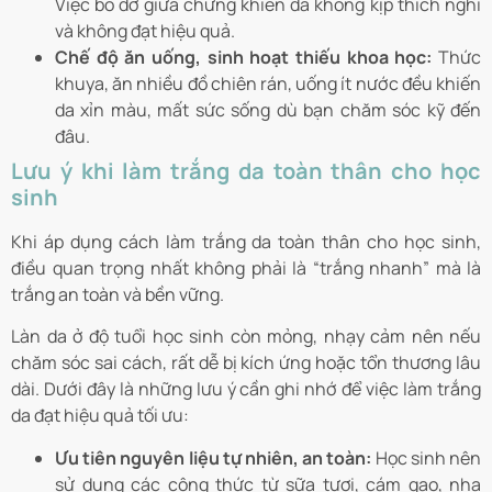
Việc bỏ dở giữa chừng khiến da không kịp thích nghi
và không đạt hiệu quả.
Chế độ ăn uống, sinh hoạt thiếu khoa học:
Thức
khuya, ăn nhiều đồ chiên rán, uống ít nước đều khiến
da xỉn màu, mất sức sống dù bạn chăm sóc kỹ đến
đâu.
Lưu ý khi làm trắng da toàn thân cho học
sinh
Khi áp dụng cách làm trắng da toàn thân cho học sinh,
điều quan trọng nhất không phải là “trắng nhanh” mà là
trắng an toàn và bền vững.
Làn da ở độ tuổi học sinh còn mỏng, nhạy cảm nên nếu
chăm sóc sai cách, rất dễ bị kích ứng hoặc tổn thương lâu
dài. Dưới đây là những lưu ý cần ghi nhớ để việc làm trắng
da đạt hiệu quả tối ưu:
Ưu tiên nguyên liệu tự nhiên, an toàn:
Học sinh nên
sử dụng các công thức từ sữa tươi, cám gạo, nha