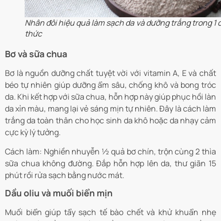
Nhân đôi hiệu quả làm sạch da và dưỡng trắng trong 1 
thức
Bơ và sữa chua
Bơ là nguồn dưỡng chất tuyệt vời với vitamin A, E và chất
béo tự nhiên giúp dưỡng ẩm sâu, chống khô và bong tróc
da. Khi kết hợp với sữa chua, hỗn hợp này giúp phục hồi làn
da xỉn màu, mang lại vẻ sáng mịn tự nhiên. Đây là cách làm
trắng da toàn thân cho học sinh da khô hoặc da nhạy cảm
cực kỳ lý tưởng.
Cách làm: Nghiền nhuyễn ½ quả bơ chín, trộn cùng 2 thìa
sữa chua không đường. Đắp hỗn hợp lên da, thư giãn 15
phút rồi rửa sạch bằng nước mát.
Dầu oliu và muối biển mịn
Muối biển giúp tẩy sạch tế bào chết và khử khuẩn nhẹ