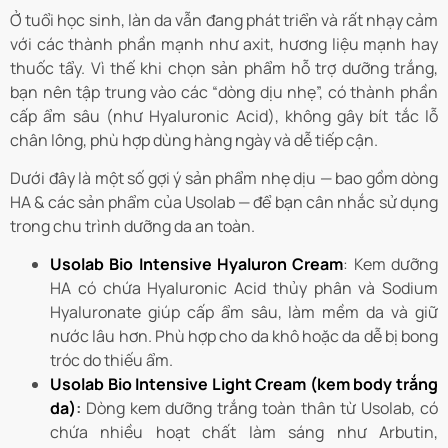
Ở tuổi học sinh, làn da vẫn đang phát triển và rất nhạy cảm
với các thành phần mạnh như axit, hương liệu mạnh hay
thuốc tẩy. Vì thế khi chọn sản phẩm hỗ trợ dưỡng trắng,
bạn nên tập trung vào các “dòng dịu nhẹ”, có thành phần
cấp ẩm sâu (như Hyaluronic Acid), không gây bít tắc lỗ
chân lông, phù hợp dùng hàng ngày và dễ tiếp cận.
Dưới đây là một số gợi ý sản phẩm nhẹ dịu — bao gồm dòng
HA & các sản phẩm của Usolab — để bạn cân nhắc sử dụng
trong chu trình dưỡng da an toàn.
Usolab Bio Intensive Hyaluron Cream
: Kem dưỡng
HA có chứa Hyaluronic Acid thủy phân và Sodium
Hyaluronate giúp cấp ẩm sâu, làm mềm da và giữ
nước lâu hơn. Phù hợp cho da khô hoặc da dễ bị bong
tróc do thiếu ẩm.
Usolab Bio Intensive Light Cream (kem body trắng
da)
:
Dòng kem dưỡng trắng toàn thân từ Usolab, có
chứa nhiều hoạt chất làm sáng như Arbutin,