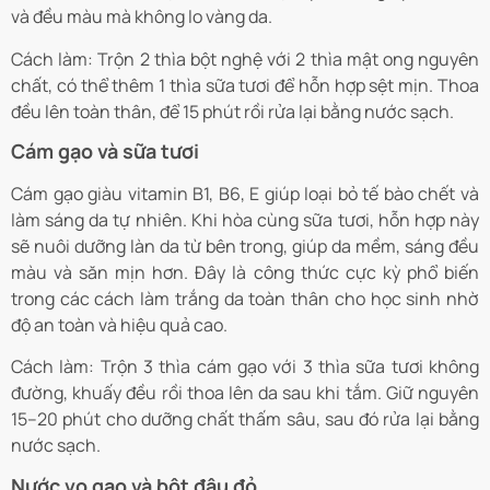
và đều màu mà không lo vàng da.
Cách làm: Trộn 2 thìa bột nghệ với 2 thìa mật ong nguyên
chất, có thể thêm 1 thìa sữa tươi để hỗn hợp sệt mịn. Thoa
đều lên toàn thân, để 15 phút rồi rửa lại bằng nước sạch.
Cám gạo và sữa tươi
Cám gạo giàu vitamin B1, B6, E giúp loại bỏ tế bào chết và
làm sáng da tự nhiên. Khi hòa cùng sữa tươi, hỗn hợp này
sẽ nuôi dưỡng làn da từ bên trong, giúp da mềm, sáng đều
màu và săn mịn hơn. Đây là công thức cực kỳ phổ biến
trong các cách làm trắng da toàn thân cho học sinh nhờ
độ an toàn và hiệu quả cao.
Cách làm: Trộn 3 thìa cám gạo với 3 thìa sữa tươi không
đường, khuấy đều rồi thoa lên da sau khi tắm. Giữ nguyên
15–20 phút cho dưỡng chất thấm sâu, sau đó rửa lại bằng
nước sạch.
Nước vo gạo và bột đậu đỏ