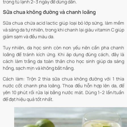
trong tủ lạnh 2–3 ngày để dùng dần.
Sữa chua không đường và chanh loãng
Sữa chua chứa acid lactic giúp loại bỏ lớp sừng, làm mềm
và sáng da tự nhiên, trong khi chanh lại giàu vitamin C giúp
giảm sạm và đều màu da.
Tuy nhiên, da học sinh còn non yếu nên cần pha chanh
loãng để tránh kích ứng. Khi áp dụng đúng cách, đây là
cách làm trắng da toàn thân cho học sinh giúp da sáng
hồng, sạch mịn và không bắt nắng.
Cách làm: Trộn 2 thìa sữa chua không đường với 1 thìa
nước cốt chanh pha loãng. Thoa đều hỗn hợp lên da, để
yên 10 phút rồi rửa lại bằng nước mát. Dùng 1–2 lần/tuần
để đạt hiệu quả tốt nhất.