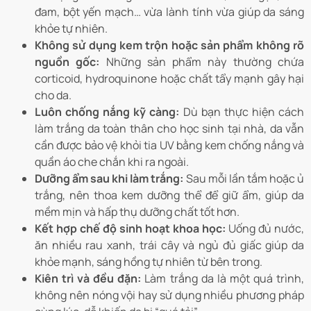
đam, bột yến mạch… vừa lành tính vừa giúp da sáng
khỏe tự nhiên.
Không sử dụng kem trộn hoặc sản phẩm không rõ
nguồn gốc:
Những sản phẩm này thường chứa
corticoid, hydroquinone hoặc chất tẩy mạnh gây hại
cho da.
Luôn chống nắng kỹ càng:
Dù bạn thực hiện cách
làm trắng da toàn thân cho học sinh tại nhà, da vẫn
cần được bảo vệ khỏi tia UV bằng kem chống nắng và
quần áo che chắn khi ra ngoài.
Dưỡng ẩm sau khi làm trắng:
Sau mỗi lần tắm hoặc ủ
trắng, nên thoa kem dưỡng thể để giữ ẩm, giúp da
mềm mịn và hấp thụ dưỡng chất tốt hơn.
Kết hợp chế độ sinh hoạt khoa học:
Uống đủ nước,
ăn nhiều rau xanh, trái cây và ngủ đủ giấc giúp da
khỏe mạnh, sáng hồng tự nhiên từ bên trong.
Kiên trì và đều đặn:
Làm trắng da là một quá trình,
không nên nóng vội hay sử dụng nhiều phương pháp