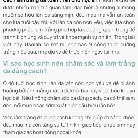
Cách làm trắng da toàn thân cho học sinh
luôn là chủ đề
được nhiều bạn trẻ quan tâm, đặc biệt là những ai mong
muốn sở hữu làn da sáng mịn, đều màu mà vẫn an toàn
cho lứa tuổi dậy thì. Với làn da còn non yếu, việc lựa chọn
phương pháp làm trắng phù hợp là vô cùng quan trọng để
tránh kích ứng và duy trì vẻ khỏe mạnh tự nhiên. Trong bài
viết này,
Usolab
sẽ bật mí cho bạn 9 công thức dưỡng
trắng hiệu quả, nhẹ dịu và dễ thực hiện ngay tại nhà.
Vì sao học sinh nên chăm sóc và làm trắng
da đúng cách?
Ở độ tuổi học sinh, làn da vẫn còn non yếu và dễ bị ảnh
hưởng bởi ánh nắng mặt trời, khói bụi hay việc thức khuya
học bài. Nếu không chăm sóc da đúng cách, da có thể sạm
đen, nổi mụn hoặc sớm xuất hiện dấu hiệu lão hóa.
Việc làm trắng da đúng cách không chỉ giúp da sáng khỏe,
đều màu mà còn tăng sự tự tin khi giao tiếp, chụp ảnh hay
tham gia các hoạt động ngoại khóa.