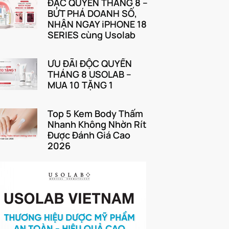
ĐẶC QUYỀN THÁNG 8 –
BỨT PHÁ DOANH SỐ,
NHẬN NGAY iPHONE 18
SERIES cùng Usolab
ƯU ĐÃI ĐỘC QUYỀN
THÁNG 8 USOLAB –
MUA 10 TẶNG 1
Top 5 Kem Body Thấm
Nhanh Không Nhờn Rít
Được Đánh Giá Cao
2026