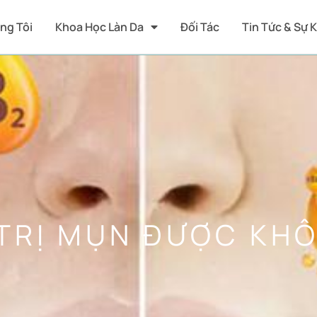
ng Tôi
Khoa Học Làn Da
Đối Tác
Tin Tức & Sự 
 TRỊ MỤN ĐƯỢC KH