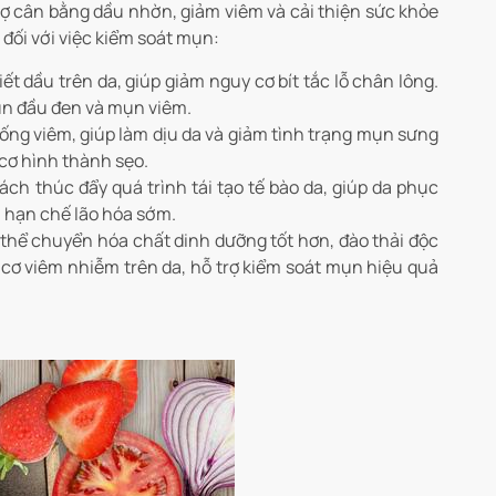
rợ cân bằng dầu nhờn, giảm viêm và cải thiện sức khỏe
 đối với việc kiểm soát mụn:
t dầu trên da, giúp giảm nguy cơ bít tắc lỗ chân lông.
ụn đầu đen và mụn viêm.
ống viêm, giúp làm dịu da và giảm tình trạng mụn sưng
cơ hình thành sẹo.
ch thúc đẩy quá trình tái tạo tế bào da, giúp da phục
, hạn chế lão hóa sớm.
 thể chuyển hóa chất dinh dưỡng tốt hơn, đào thải độc
cơ viêm nhiễm trên da, hỗ trợ kiểm soát mụn hiệu quả