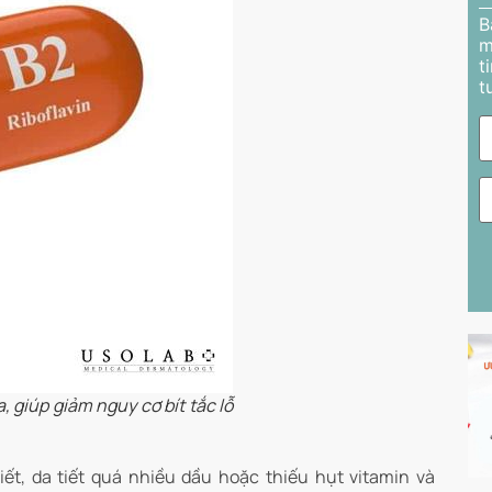
B
m
t
t
, giúp giảm nguy cơ bít tắc lỗ
ết, da tiết quá nhiều dầu hoặc thiếu hụt vitamin và