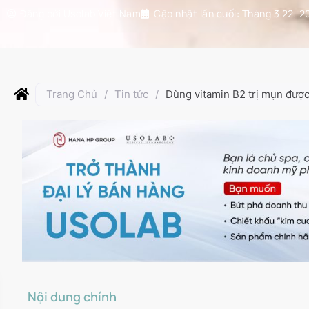
Đăng bởi
Usolab Việt Nam
Cập nhật lần cuối:
Tháng 3 22, 2
Trang Chủ
/
Tin tức
/
Dùng vitamin B2 trị mụn đượ
Nội dung chính