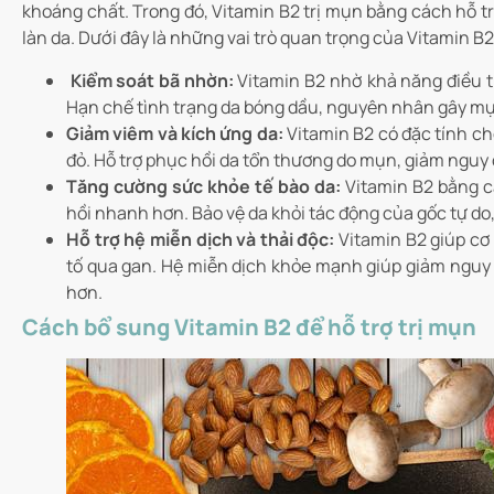
khoáng chất. Trong đó, Vitamin B2 trị mụn bằng cách hỗ t
làn da. Dưới đây là những vai trò quan trọng của Vitamin B2
Kiểm soát bã nhờn:
Vitamin B2 nhờ khả năng điều tiế
Hạn chế tình trạng da bóng dầu, nguyên nhân gây m
Giảm viêm và kích ứng da:
Vitamin B2 có đặc tính ch
đỏ. Hỗ trợ phục hồi da tổn thương do mụn, giảm nguy 
Tăng cường sức khỏe tế bào da:
Vitamin B2 bằng cá
hồi nhanh hơn. Bảo vệ da khỏi tác động của gốc tự do
Hỗ trợ hệ miễn dịch và thải độc:
Vitamin B2 giúp cơ
tố qua gan. Hệ miễn dịch khỏe mạnh giúp giảm nguy 
hơn.
Cách bổ sung Vitamin B2 để hỗ trợ trị mụn