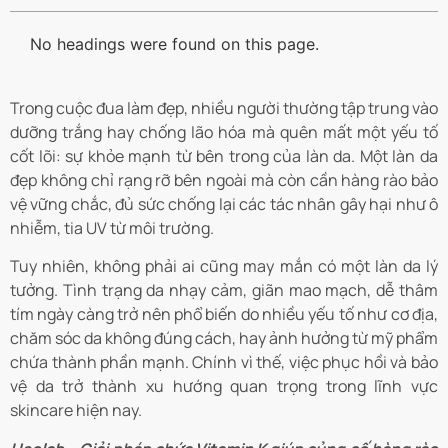
No headings were found on this page.
Trong cuộc đua làm đẹp, nhiều người thường tập trung vào
dưỡng trắng hay chống lão hóa mà quên mất một yếu tố
cốt lõi: sự khỏe mạnh từ bên trong của làn da. Một làn da
đẹp không chỉ rạng rỡ bên ngoài mà còn cần hàng rào bảo
vệ vững chắc, đủ sức chống lại các tác nhân gây hại như ô
nhiễm, tia UV từ môi trường.
Tuy nhiên, không phải ai cũng may mắn có một làn da lý
tưởng. Tình trạng da nhạy cảm, giãn mao mạch, dễ thâm
tím ngày càng trở nên phổ biến do nhiều yếu tố như cơ địa,
chăm sóc da không đúng cách, hay ảnh hưởng từ mỹ phẩm
chứa thành phần mạnh. Chính vì thế, việc phục hồi và bảo
vệ da trở thành xu hướng quan trọng trong lĩnh vực
skincare hiện nay.