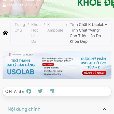
Cập nhật lần cuối:
Tháng 4 23, 2025
Trang
/
Khoa
/
K
/
Tinh Chất K Usolab –
Chủ
Học
Ampoule
Tinh Chất “Vàng”
Làn
Cho Triệu Làn Da
Da
Khỏe Đẹp
CHIA SẺ
Nội dung chính