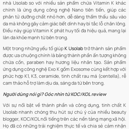
nhà Usolab so với nhiều sản phẩm chứa Vitamin K khác
chính là ứng dụng công nghệ Nano tiên tiến, giúp các
phân tử dưỡng chất nhỏ hơn, dễ dàng thẩm thấu sâu vào
da mà không gây cảm giác bết dính hay bí tắc lỗ chân lông.
Điều này giúp Vitamin K phát huy tối đa hiệu quả, mang lại
làn da khỏe mạnh từ bên trong.
Một trong những yếu tố giúp
K Usolab
trở thành sản phẩm
được ưa chuộng chính là bảng thành phần ấn tượng không
chứa cồn, paraben hay hương liệu nhân tạo. Sản phẩm
ứng dụng công nghệ Exo K gồm Exosome cùng kết hợp với
phức hợp K1, K3, ceramide, tinh chất rau má (centella), rễ
cam thảo hỗ trợ làm dịu da, sáng da từ bên trong.
Người dùng nói gì? Góc nhìn từ KOC/KOL review
Với sự nổi bật về thành phần và công dụng, tinh chất K
Usolab nhanh chóng thu hút sự chú ý của nhiều beauty
blogger, KOC/KOL nổi tiếng trên các nền tảng mạng xã hội.
Họ đã có những trải nghiệm thực tế và chia sẻ cảm nhận