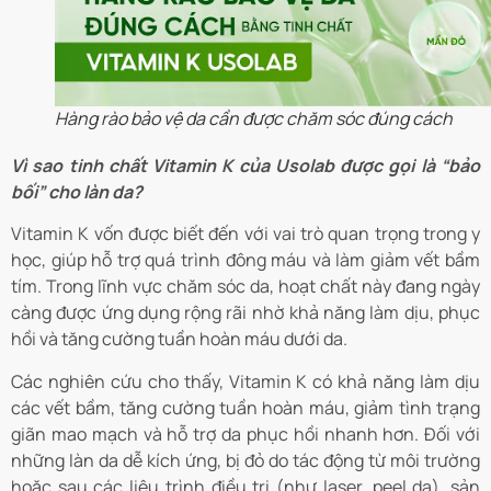
Hàng rào bảo vệ da cần được chăm sóc đúng cách
Vì sao tinh chất Vitamin K của Usolab được gọi là “bảo
bối” cho làn da?
Vitamin K vốn được biết đến với vai trò quan trọng trong y
học, giúp hỗ trợ quá trình đông máu và làm giảm vết bầm
tím. Trong lĩnh vực chăm sóc da, hoạt chất này đang ngày
càng được ứng dụng rộng rãi nhờ khả năng làm dịu, phục
hồi và tăng cường tuần hoàn máu dưới da.
Các nghiên cứu cho thấy, Vitamin K có khả năng làm dịu
các vết bầm, tăng cường tuần hoàn máu, giảm tình trạng
giãn mao mạch và hỗ trợ da phục hồi nhanh hơn. Đối với
những làn da dễ kích ứng, bị đỏ do tác động từ môi trường
hoặc sau các liệu trình điều trị (như laser, peel da), sản