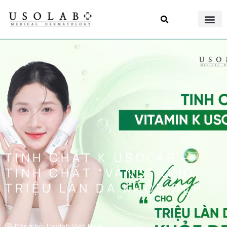
TINH CHẤT K USOLAB –
TINH CHẤT “VÀNG” CHO
TRIỆU LÀN DA KHỎE ĐẸP
Đăng bởi
Usolab Việt Nam