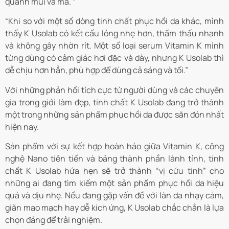
quanh mũi và má. ”
“Khi so với một số dòng tinh chất phục hồi da khác, mình
thấy K Usolab có kết cấu lỏng nhẹ hơn, thẩm thấu nhanh
và không gây nhờn rít. Một số loại serum Vitamin K mình
từng dùng có cảm giác hơi đặc và dày, nhưng K Usolab thì
dễ chịu hơn hẳn, phù hợp để dùng cả sáng và tối.”
Với những phản hồi tích cực từ người dùng và các chuyên
gia trong giới làm đẹp, tinh chất K Usolab đang trở thành
một trong những sản phẩm phục hồi da được săn đón nhất
hiện nay.
Sản phẩm với sự kết hợp hoàn hảo giữa Vitamin K, công
nghệ Nano tiên tiến và bảng thành phần lành tính, tinh
chất K Usolab hứa hẹn sẽ trở thành “vị cứu tinh” cho
những ai đang tìm kiếm một sản phẩm phục hồi da hiệu
quả và dịu nhẹ. Nếu đang gặp vấn đề với làn da nhạy cảm,
giãn mao mạch hay dễ kích ứng, K Usolab chắc chắn là lựa
chọn đáng để trải nghiệm.