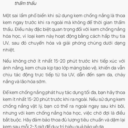
thẩm thấu
Một sai lầm phổ biến khi sử dụng kem chống nắng là thoa
kem ngay trước khi ra ngoài mà không để thời gian thẩm
thấu. Điều này đặc biệt quan trọng đối với kem chống nắng
hóa học, vì loại kem này hoạt động bằng cách hấp thụ tia
UV, sau đó chuyển hóa và giải phóng chúng dưới dạng
nhiệt.
Nếu không chờ ít nhất 15-20 phút trước khi tiếp xúc với
ánh nắng, kem chưa kịp tạo lớp màng bảo vệ, khiến da vẫn
chịu tác động trực tiếp từ tia UV, dẫn đến sạm da, cháy
nắng và lão hóa sớm.
Để kem chống nắng phát huy tác dụng tối đa, bạn hãy thoa
kem ít nhất 15-20 phút trước khi ra ngoài. Nếu sử dụng kem
chống nắng vật lý, bạn có thể ra ngoài ngay sau khi bôi,
nhưng với kem chống nắng hóa học, việc chờ đợi là điều
bắt buộc. Hãy đảm bảo thoa đủ lượng tiêu chuẩn và dặm lại
kem sau mỗi 2-3 giờ để duy trì hiệu quả bảo vệ da