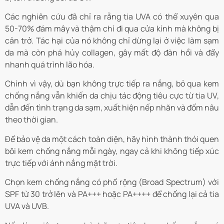
Các nghiên cứu đã chỉ ra rằng tia UVA có thể xuyên qua
50-70% đám mây và thậm chí đi qua cửa kính mà không bị
cản trở. Tác hại của nó không chỉ dừng lại ở việc làm sạm
da mà còn phá hủy collagen, gây mất độ đàn hồi và đẩy
nhanh quá trình lão hóa.
Chính vì vậy, dù bạn không trực tiếp ra nắng, bỏ qua kem
chống nắng vẫn khiến da chịu tác động tiêu cực từ tia UV,
dẫn đến tình trạng da sạm, xuất hiện nếp nhăn và đốm nâu
theo thời gian.
Để bảo vệ da một cách toàn diện, hãy hình thành thói quen
bôi kem chống nắng mỗi ngày, ngay cả khi không tiếp xúc
trực tiếp với ánh nắng mặt trời.
Chọn kem chống nắng có phổ rộng (Broad Spectrum) với
SPF từ 30 trở lên và PA+++ hoặc PA++++ để chống lại cả tia
UVA và UVB.