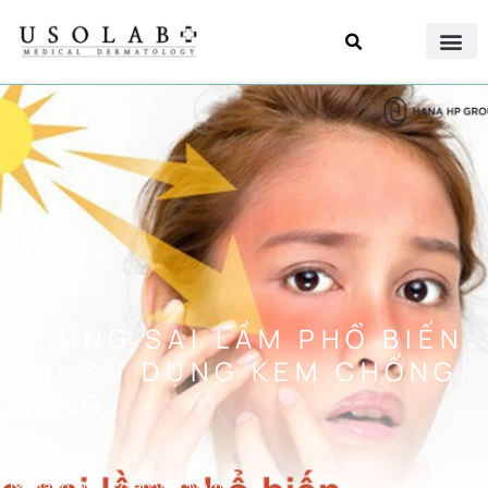
NHỮNG SAI LẦM PHỔ BIẾN
KHI SỬ DỤNG KEM CHỐNG
NẮNG
Đăng bởi
Usolab Việt Nam