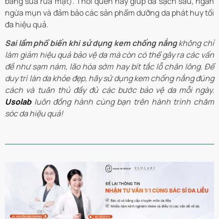
bằng sữa rửa mặt). Thói quen này giúp da sạch sâu, ngăn
ngừa mụn và đảm bảo các sản phẩm dưỡng da phát huy tối
đa hiệu quả.
Sai lầm phổ biến khi sử dụng kem chống nắng
không chỉ
làm giảm hiệu quả bảo vệ da mà còn có thể gây ra các vấn
đề như sạm nám, lão hóa sớm hay bít tắc lỗ chân lông. Để
duy trì làn da khỏe đẹp, hãy sử dụng kem chống nắng đúng
cách và tuân thủ đầy đủ các bước bảo vệ da mỗi ngày.
Usolab
luôn đồng hành cùng bạn trên hành trình chăm
sóc da hiệu quả!