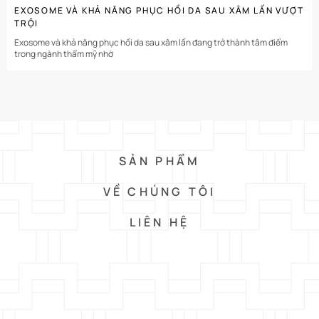
EXOSOME VÀ KHẢ NĂNG PHỤC HỒI DA SAU XÂM LẤN VƯỢT
TRỘI
Exosome và khả năng phục hồi da sau xâm lấn đang trở thành tâm điểm
trong ngành thẩm mỹ nhờ
SẢN PHẨM
VỀ CHÚNG TÔI
LIÊN HỆ