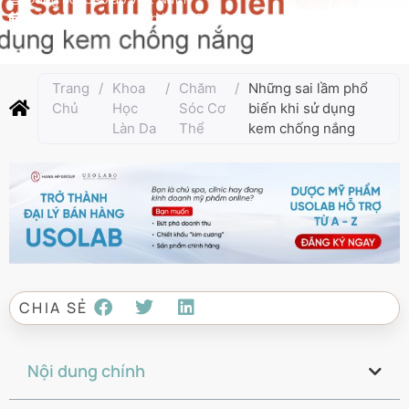
Cập nhật lần cuối:
Tháng 3 31, 2025
Trang
/
Khoa
/
Chăm
/
Những sai lầm phổ
Chủ
Học
Sóc Cơ
biến khi sử dụng
Làn Da
Thể
kem chống nắng
CHIA SẺ
Nội dung chính