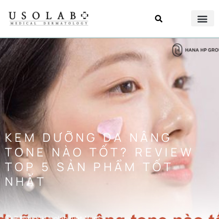
KEM DƯỠNG DA NÂNG
TONE NÀO TỐT? REVIEW
TOP 5 SẢN PHẨM TỐT
NHẤT
Đăng bởi
Usolab Việt Nam