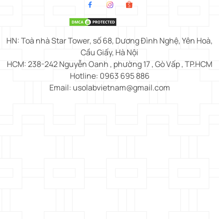
HN: Toà nhà Star Tower, số 68, Dương Đình Nghệ, Yên Hoà,
Cầu Giấy, Hà Nội
HCM: 238-242 Nguyễn Oanh , phường 17 , Gò Vấp , TP.HCM
Hotline: 0963 695 886
Email: usolabvietnam@gmail.com