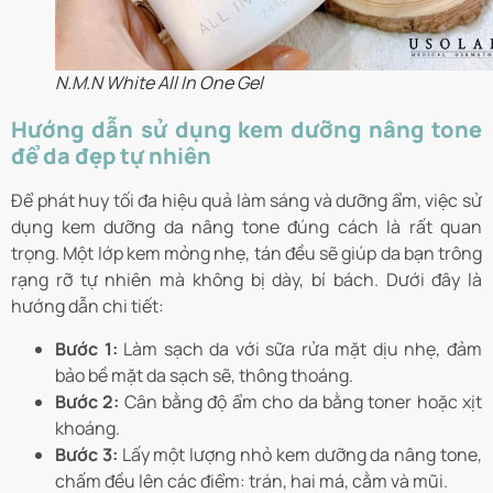
N.M.N White All In One Gel
Hướng dẫn sử dụng kem dưỡng nâng tone
để da đẹp tự nhiên
Để phát huy tối đa hiệu quả làm sáng và dưỡng ẩm, việc sử
dụng kem dưỡng da nâng tone đúng cách là rất quan
trọng. Một lớp kem mỏng nhẹ, tán đều sẽ giúp da bạn trông
rạng rỡ tự nhiên mà không bị dày, bí bách. Dưới đây là
hướng dẫn chi tiết:
Bước 1:
Làm sạch da với sữa rửa mặt dịu nhẹ, đảm
bảo bề mặt da sạch sẽ, thông thoáng.
Bước 2:
Cân bằng độ ẩm cho da bằng toner hoặc xịt
khoáng.
Bước 3:
Lấy một lượng nhỏ kem dưỡng da nâng tone,
chấm đều lên các điểm: trán, hai má, cằm và mũi.