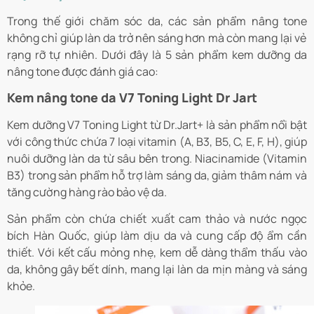
Trong thế giới chăm sóc da, các sản phẩm nâng tone
không chỉ giúp làn da trở nên sáng hơn mà còn mang lại vẻ
rạng rỡ tự nhiên. Dưới đây là 5 sản phẩm kem dưỡng da
nâng tone được đánh giá cao:
Kem nâng tone da V7 Toning Light Dr Jart
Kem dưỡng V7 Toning Light từ Dr.Jart+ là sản phẩm nổi bật
với công thức chứa 7 loại vitamin (A, B3, B5, C, E, F, H), giúp
nuôi dưỡng làn da từ sâu bên trong. Niacinamide (Vitamin
B3) trong sản phẩm hỗ trợ làm sáng da, giảm thâm nám và
tăng cường hàng rào bảo vệ da.
Sản phẩm còn chứa chiết xuất cam thảo và nước ngọc
bích Hàn Quốc, giúp làm dịu da và cung cấp độ ẩm cần
thiết. Với kết cấu mỏng nhẹ, kem dễ dàng thẩm thấu vào
da, không gây bết dính, mang lại làn da mịn màng và sáng
khỏe.