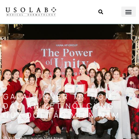
GALA DINNER TP. HCM:
DẤU ẤN KẾT NỐI CÙNG
QUÝ ĐỐI TÁC MIỀN NAM
Đăng bởi
Usolab Việt Nam