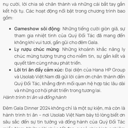
nụ cười, lời chia sẻ chân thành và những cái bắt tay gắn
kết hội tụ. Các hoạt động nổi bật trong chương trình bao
gồm:
Gameshow sôi động
: Những tiếng cười giòn giã, sự
tham gia nhiệt tình của Quý Đối Tác đã mang đến
không khí vui tươi, gần gũi cho đêm Gala.
Ly rượu chúc mừng
: Những khoảnh khắc nâng ly
chúc mừng tượng trưng cho niềm tin, sự gắn kết và
quyết tâm cùng nhau phát triển.
Lời tri ân đầy cảm xúc:
Đại diện của Hana HP Group
và Usolab Việt Nam đã gửi lời cảm ơn chân thành đến
Quý Đối Tác, khẳng định mối quan hệ hợp tác lâu dài
và những cơ hội phát triển trong tương lai.
Hành trình tri ân và đồng hành
Đêm Gala Dinner 2024 không chỉ là một sự kiện, mà còn là
hành trình tri ân – nơi Usolab Việt Nam bày tỏ lòng biết ơn
sâu sắc đến sự tin tưởng và đồng hành của Quý Đối Tác