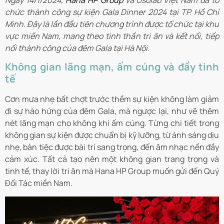
Ngày 14/1/2024,
Hana HP Group
và Usolab Việt Nam đã tổ
chức thành công sự kiện Gala Dinner 2024 tại TP. Hồ Chí
Minh. Đây là lần đầu tiên chương trình được tổ chức tại khu
vực miền Nam, mang theo tinh thần tri ân và kết nối, tiếp
nối thành công của đêm Gala tại Hà Nội.
Không gian lãng mạn, ấm cúng và đầy tinh
tế
Cơn mưa nhẹ bất chợt trước thềm sự kiện không làm giảm
đi sự hào hứng của đêm Gala, mà ngược lại, như vẽ thêm
nét lãng mạn cho không khí ấm cúng. Từng chi tiết trong
không gian sự kiện được chuẩn bị kỹ lưỡng, từ ánh sáng dịu
nhẹ, bàn tiệc được bài trí sang trọng, đến âm nhạc nền đầy
cảm xúc. Tất cả tạo nên một không gian trang trọng và
tinh tế, thay lời tri ân mà Hana HP Group muốn gửi đến Quý
Đối Tác miền Nam.