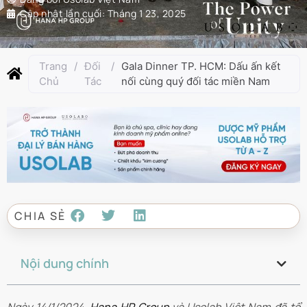
Cập nhật lần cuối:
Tháng 1 23, 2025
Trang
/
Đối
/
Gala Dinner TP. HCM: Dấu ấn kết
Chủ
Tác
nối cùng quý đối tác miền Nam
CHIA SẺ
Nội dung chính