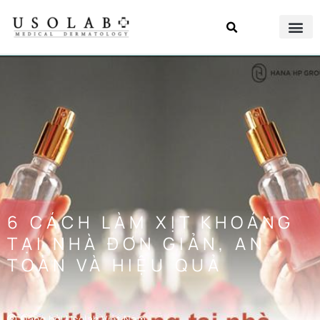
6 CÁCH LÀM XỊT KHOÁNG
TẠI NHÀ ĐƠN GIẢN, AN
TOÀN VÀ HIỆU QUẢ
Đăng bởi
Usolab Việt Nam