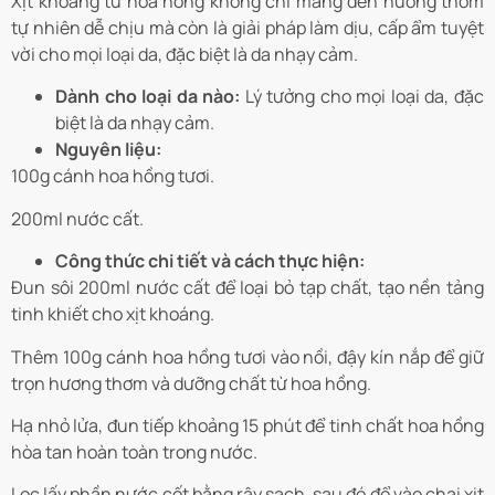
Xịt khoáng từ hoa hồng không chỉ mang đến hương thơm
tự nhiên dễ chịu mà còn là giải pháp làm dịu, cấp ẩm tuyệt
vời cho mọi loại da, đặc biệt là da nhạy cảm.
Dành cho loại da nào:
Lý tưởng cho mọi loại da, đặc
biệt là da nhạy cảm.
Nguyên liệu:
100g cánh hoa hồng tươi.
200ml nước cất.
Công thức chi tiết và cách thực hiện:
Đun sôi 200ml nước cất để loại bỏ tạp chất, tạo nền tảng
tinh khiết cho xịt khoáng.
Thêm 100g cánh hoa hồng tươi vào nồi, đậy kín nắp để giữ
trọn hương thơm và dưỡng chất từ hoa hồng.
Hạ nhỏ lửa, đun tiếp khoảng 15 phút để tinh chất hoa hồng
hòa tan hoàn toàn trong nước.
Lọc lấy phần nước cốt bằng rây sạch, sau đó đổ vào chai xịt