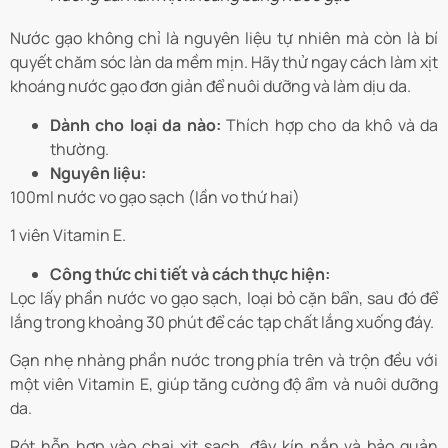
Nước gạo không chỉ là nguyên liệu tự nhiên mà còn là bí
quyết chăm sóc làn da mềm mịn. Hãy thử ngay cách làm xịt
khoáng nước gạo đơn giản để nuôi dưỡng và làm dịu da.
Dành cho loại da nào:
Thích hợp cho da khô và da
thường.
Nguyên liệu:
100ml nước vo gạo sạch (lần vo thứ hai)
1 viên Vitamin E.
Công thức chi tiết và cách thực hiện:
Lọc lấy phần nước vo gạo sạch, loại bỏ cặn bẩn, sau đó để
lắng trong khoảng 30 phút để các tạp chất lắng xuống đáy.
Gạn nhẹ nhàng phần nước trong phía trên và trộn đều với
một viên Vitamin E, giúp tăng cường độ ẩm và nuôi dưỡng
da.
Rót hỗn hợp vào chai xịt sạch, đậy kín nắp và bảo quản